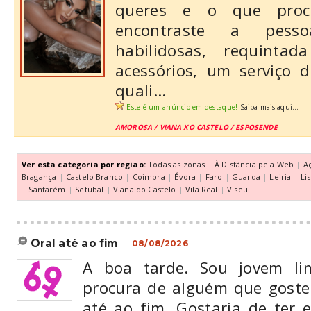
queres e o que proc
encontraste a pess
habilidosas, requint
acessórios, um serviço 
quali...
Este é um anúncio em destaque!
Saiba mais aqui...
AMOROSA / VIANA XO CASTELO / ESPOSENDE
Ver esta categoria por regiao:
Todas as zonas
|
À Distância pela Web
|
A
Bragança
|
Castelo Branco
|
Coimbra
|
Évora
|
Faro
|
Guarda
|
Leiria
|
Li
|
Santarém
|
Setúbal
|
Viana do Castelo
|
Vila Real
|
Viseu
oral até ao fim
08/08/2026
A boa tarde. Sou jovem li
procura de alguém que goste 
até ao fim. Gostaria de ter 