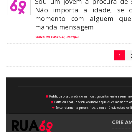
Sou um jovem a procura de 
Não importa a idade, se q
momento com alguem que 
manda mensagem
VIANA DO CASTELO, DARQUE
1
Publique o seu anúncio na hora, gratuitamente e sem neces
💥
Edite ou apague o seu anúncio a qualquer momento atrav
⚙
Se corretamente preenchido, o seu anúncio estará onli
♥
CRIE A