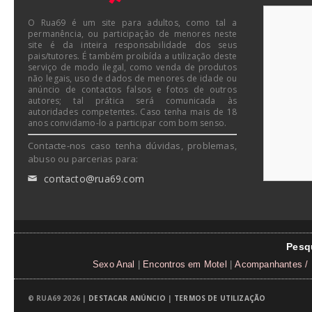
O Rua69 é um site para adultos, como tal a
permanência, ou participação de menores neste
site é da inteira responsabilidade dos seus
pais/tutores. É também proibída a utilização deste
serviço de modo ilegal, como venda de produtos
não legais, uso de dados de menores de idade ou
anúncio de contactos falsos e fotos de outros
autores; tal prática será comunicada às
autoridades competentes. Caso tenha mais de 18
anos convidamo-lo a participar com bom senso.
Contacte-nos caso tenha dúvidas, problemas,
abuso ou parcerias para:
contacto@rua69.com
✉
Pesq
Sexo Anal
|
Encontros em Motel
|
Acompanhantes / 
© RUA69 2026 |
DESTACAR ANÚNCIO
|
TERMOS DE UTILIZAÇÃO