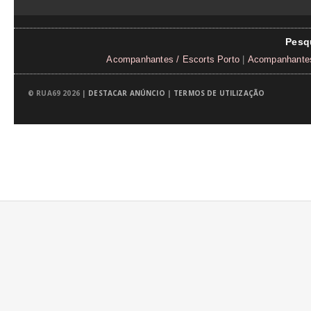
Pesq
Acompanhantes / Escorts Porto
|
Acompanhantes
© RUA69 2026 |
DESTACAR ANÚNCIO
|
TERMOS DE UTILIZAÇÃO