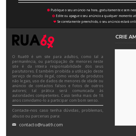
Publique o seu anúncio na hora, gratuitamente e sem neces
💥
Edite ou apague o seu anúncio a qualquer momento atrav
⚙
Se corretamente preenchido, o seu anúncio estará onli
♥
CRIE A
O Rua69 é um site para adultos, como tal a
permanência, ou participação de menores neste
site é da inteira responsabilidade dos seus
pais/tutores. É também proibída a utilização deste
serviço de modo ilegal, como venda de produtos
não legais, uso de dados de menores de idade ou
anúncio de contactos falsos e fotos de outros
autores; tal prática será comunicada às
autoridades competentes. Caso tenha mais de 18
anos convidamo-lo a participar com bom senso.
Contacte-nos caso tenha dúvidas, problemas,
abuso ou parcerias para:
contacto@rua69.com
✉