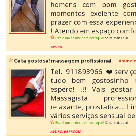
homens com bom gost
momentos exelente com
prazer com essa experienc
! Atendo em espaço comfor
Este é um anúncio em destaque!
Saiba mais aqui...
AVEIRO
gata gostosa! massagem profissional.
Anuncie
Tel. 911893966 ❤️servi
tudo bem gostosinho 
espero! !!! Vais gosta
Massagista professi
relaxante, prostatica... 
vários serviços sensual be
Este é um anúncio em destaque!
Saiba mais aqui...
AVEIRO. BARROCAS