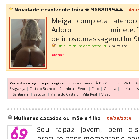
novidade envolvente loira 💋 966809944
Anun
Meiga completa atendo 
Adoro minete
delicioso.massagem.tlm 
Este é um anúncio em destaque!
Saiba mais aqui...
AVEIRO
Ver esta categoria por regiao:
Todas as zonas
|
À Distância pela Web
|
A
Bragança
|
Castelo Branco
|
Coimbra
|
Évora
|
Faro
|
Guarda
|
Leiria
|
Li
|
Santarém
|
Setúbal
|
Viana do Castelo
|
Vila Real
|
Viseu
mulheres casadas ou mãe e filha
06/08/2026
Sou rapaz jovem, bem di
procuro bons momentos e nov