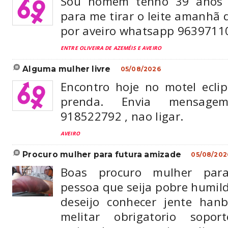
Sou homem tenho 39 anos 
para me tirar o leite amanhã
por aveiro whatsapp 9639711
ENTRE OLIVEIRA DE AZEMÉIS E AVEIRO
alguma mulher livre
05/08/2026
Encontro hoje no motel ecli
prenda. Envia mensag
918522792 , nao ligar.
AVEIRO
procuro mulher para futura amizade
05/08/202
Boas procuro mulher par
pessoa que seija pobre humil
deseijo conhecer jente hanbi
melitar obrigatorio sopor