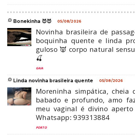
bonekinha 😈😈
05/08/2026
Novinha brasileira de passa
boquinha quente e linda pr
guloso 👿 corpo natural sens
🍒
GAIA
linda novinha brasileira quente
05/08/2026
Moreninha simpática, cheia 
babado e profundo, amo faz
meu vaginal é divino apert
Whatsapp: 939313884
PORTO