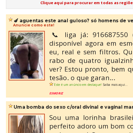
Clique aqui para procurar em todas as regiõe
🍆 aguentas este anal guloso? só homens de v
Anuncie como este!
​📞 liga já: 916687550 
disponível agora em esmo
eu, real e sem filtros. Qu
rabo de quatro igualzin
ver? Estou pronto, bem 
tesão. ​o que garan...
Este é um anúncio em destaque!
Saiba mais aqui...
ESMORIZ
uma bomba do sexo c/oral divinal e vaginal mara
Sou uma lorinha brasil
perfeito adoro um bom co