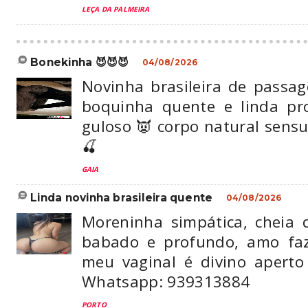
LEÇA DA PALMEIRA
bonekinha 😈😈😈
04/08/2026
Novinha brasileira de passa
boquinha quente e linda pr
guloso 👿 corpo natural sens
🍒
GAIA
linda novinha brasileira quente
04/08/2026
Moreninha simpática, cheia 
babado e profundo, amo faz
meu vaginal é divino apert
Whatsapp: 939313884
PORTO