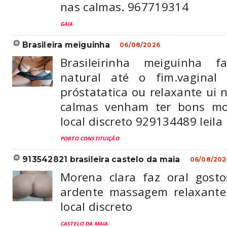
nas calmas. 967719314
GAIA
brasileira meiguinha
06/08/2026
Brasileirinha meiguinha f
natural até o fim.vaginal
próstatatica ou relaxante ui n
calmas venham ter bons mo
local discreto 929134489 leila
PORTO CONSTITUIÇÃO
913542821 brasileira castelo da maia
06/08/202
Morena clara faz oral gost
ardente massagem relaxante
local discreto
CASTELO DA MAIA