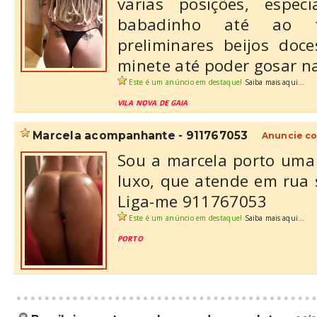
varias posições, espe
babadinho até ao 
preliminares beijos do
minete até poder gosar na
Este é um anúncio em destaque!
Saiba mais aqui...
VILA NOVA DE GAIA
marcela acompanhante - 911767053
Anuncie co
Sou a marcela porto um
luxo, que atende em rua s
Liga-me 911767053
Este é um anúncio em destaque!
Saiba mais aqui...
PORTO