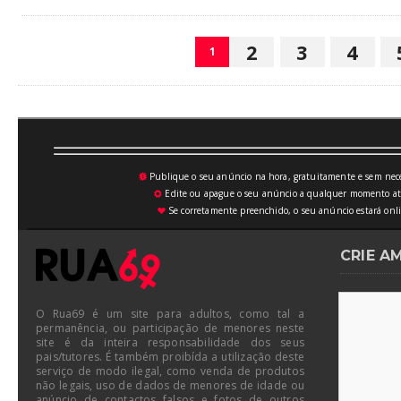
2
3
4
1
Publique o seu anúncio na hora, gratuitamente e sem neces
💥
Edite ou apague o seu anúncio a qualquer momento atrav
⚙
Se corretamente preenchido, o seu anúncio estará onli
♥
CRIE A
O Rua69 é um site para adultos, como tal a
permanência, ou participação de menores neste
site é da inteira responsabilidade dos seus
pais/tutores. É também proibída a utilização deste
serviço de modo ilegal, como venda de produtos
não legais, uso de dados de menores de idade ou
anúncio de contactos falsos e fotos de outros