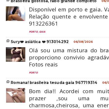
brasileira gostosa, rabo grande completo
06/
Disponível em porto e gaia. 
Relação quente e envolvent
913226361
PORTO, GAIA
sury❤️ asiática ❤️ 913014292
06/08/2026
Olá sou uma mistura do bra
proporciono convivio agrad
Fotos reais
PORTO
romana! brasileira tesuda gaia 967719314
06/
Bom dia!! Acordei com muit
prazer ,sou uma mulh
charmosa,cheirosa, uma energ