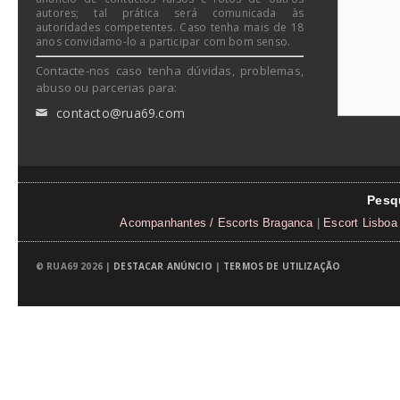
autores; tal prática será comunicada às
autoridades competentes. Caso tenha mais de 18
anos convidamo-lo a participar com bom senso.
Contacte-nos caso tenha dúvidas, problemas,
abuso ou parcerias para:
contacto@rua69.com
✉
Pesq
Acompanhantes / Escorts Braganca
|
Escort Lisboa
© RUA69 2026 |
DESTACAR ANÚNCIO
|
TERMOS DE UTILIZAÇÃO