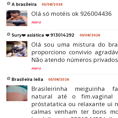
a brasileira
05/08/2026
Olá só motéis ok 926004436
PORTO
sury❤️ asiática ❤️ 913014292
05/08/2026
Olá sou uma mistura do bra
proporciono convivio agrad
Não atendo números privado
PORTO
brasileira leila
05/08/2026
Brasileirinha meiguinha f
natural até o fim.vaginal
próstatatica ou relaxante ui n
calmas venham ter bons mo