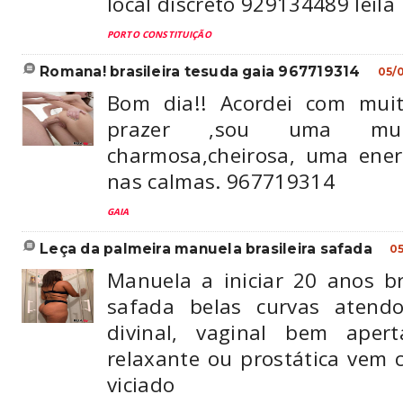
local discreto 929134489 leila
PORTO CONSTITUIÇÃO
romana! brasileira tesuda gaia 967719314
05/
Bom dia!! Acordei com muit
prazer ,sou uma mulh
charmosa,cheirosa, uma energ
nas calmas. 967719314
GAIA
leça da palmeira manuela brasileira safada
0
Manuela a iniciar 20 anos br
safada belas curvas atend
divinal, vaginal bem aper
relaxante ou prostática vem 
viciado