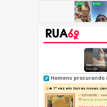
Homens procurando 
🔥 1* vez em torres novas ca
✅ 925165095 ✅ novid
Este é um anúncio e