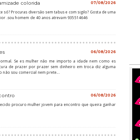
amizade colorida
07/08/2026
te só? Procuras diversão sem tabus e com sigilo? Gosta de uma
aior .sou homem de 40 anos atrevam 935514646
es
06/08/2026
normal. Se es mulher não me importo a idade nem como es
cura de prazer por prazer sem dinheiro em troca diz alguma
o não sou comercial nem prete...
contro
06/08/2026
cido procuro mulher jovem para encontro que queira ganhar