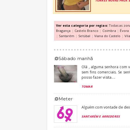
TORRES NOVAS PROX E
Ver esta categoria por regiao:
Todas as zon
Bragança
|
Castelo Branco
|
Coimbra
|
Évora
|
Santarém
|
Setúbal
|
Viana do Castelo
|
Vil
sábado manhã
Olá , alguma senhora com v
sem fins comerciais. Se sen
posso fazer visita....
TOMAR
meter
Alguém com vontade de dei
SANTARÉM E ARREDORES