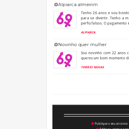
alpiarca almeirim
Tenho 26 anos e sou bonit
para se divertir. Tenho a 
perfis falsos. O pagamento é
ALPIARCA
novinho quer mulher
Sou novinho com 22 anos c
queres um bom momento de 
TORRES NOVAS
Publique o seu anúncio n
💥