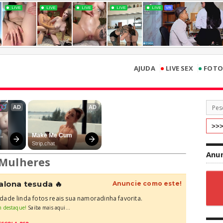
•
•
AJUDA
LIVE SEX
FOTO
Anun
Mulheres
valona tesuda 🔥
Anuncie como este!
ade linda fotos reais sua namoradinha favorita.
m destaque!
Saiba mais aqui...