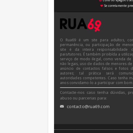
Edite ou apague o seu
⚙
Se corretamente pree
♥
O Rua69 é um site para adultos, co
permanência, ou participação de meno
site é da inteira responsabilidade 
pais/tutores. É também proibída a utiliza
serviço de modo ilegal, como venda de
não legais, uso de dados de menores de
anúncio de contactos falsos e fotos 
autores; tal prática será comun
autoridades competentes. Caso tenha m
anos convidamo-lo a participar com bom
Contacte-nos caso tenha dúvidas, pr
abuso ou parcerias para:
contacto@rua69.com
✉