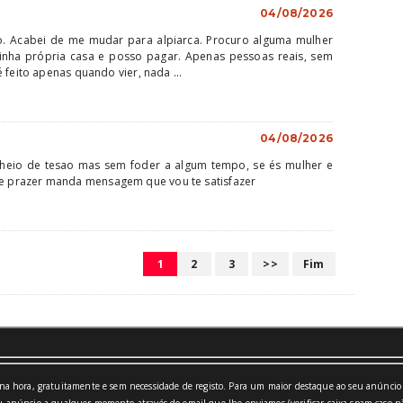
04/08/2026
o. Acabei de me mudar para alpiarca. Procuro alguma mulher
minha própria casa e posso pagar. Apenas pessoas reais, sem
 feito apenas quando vier, nada ...
04/08/2026
heio de tesao mas sem foder a algum tempo, se és mulher e
prazer manda mensagem que vou te satisfazer
1
2
3
>>
Fim
a hora, gratuitamente e sem necessidade de registo. Para um maior destaque ao seu anúncio 