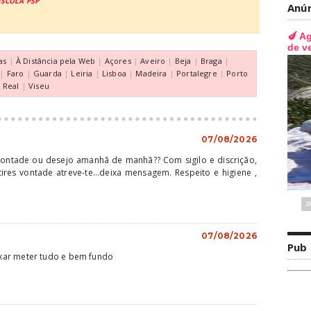
SCOLA PSP
Anú
as
|
À Distância pela Web
|
Açores
|
Aveiro
|
Beja
|
Braga
|
|
Faro
|
Guarda
|
Leiria
|
Lisboa
|
Madeira
|
Portalegre
|
Porto
a Real
|
Viseu
07/08/2026
ontade ou desejo amanhã de manhã?? Com sigilo e discrição,
tires vontade atreve-te...deixa mensagem. Respeito e higiene ,
07/08/2026
Pub
xar meter tudo e bem fundo