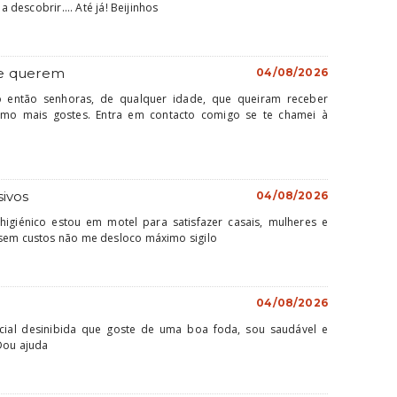
 a descobrir.... Até já! Beijinhos
ue querem
04/08/2026
o então senhoras, de qualquer idade, que queiram receber
omo mais gostes. Entra em contacto comigo se te chamei à
sivos
04/08/2026
giénico estou em motel para satisfazer casais, mulheres e
 sem custos não me desloco máximo sigilo
04/08/2026
ial desinibida que goste de uma boa foda, sou saudável e
 Dou ajuda