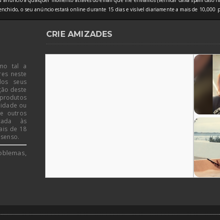
 anúncio a qualquer momento através do email que lhe enviamos (verificar caixa spam caso nã
nchido, o seu anúncio estará online durante 15 dias e visível diariamente a mais de 10,000 p
CRIE AMIZADES
mo tal a
res neste
dos seus
ção deste
 produtos
 idade ou
de outros
icada às
ais de 18
 senso.
oblemas,