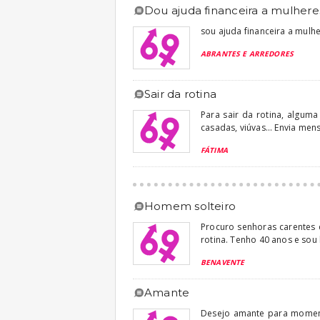
dou ajuda financeira a mulhere
sou ajuda financeira a mulhe
ABRANTES E ARREDORES
sair da rotina
Para sair da rotina, alguma
casadas, viúvas... Envia me
FÁTIMA
homem solteiro
Procuro senhoras carentes
rotina. Tenho 40 anos e so
BENAVENTE
amante
Desejo amante para moment