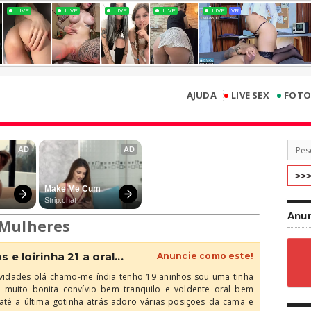
•
•
AJUDA
LIVE SEX
FOTO
Anun
Mulheres
 e loirinha 21 a oral...
Anuncie como este!
idades olá chamo-me índia tenho 19 aninhos sou uma tinha
a muito bonita convívio bem tranquilo e voldente oral bem
até a última gotinha atrás adoro várias posições da cama e