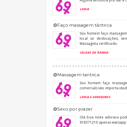
Alguma avozinha pra dar a c
LEIRIA
faço massagem tântrica
Sou homem faço massagem t
local so deslocações, se
Massagista certificado.
CALDAS DA RAINHA
massagem tantrica
Sou homem faço massagem
comercial) não importa idad
LEIRIA E ARREDORES
sexo por prazer
Olá boa noite adorava pod
918571210 apenas watsapp