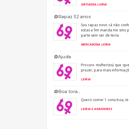
ORTIGOSA LEIRIA
rapaz 32 anos
Sou rapaz novo cá não conh
estas a fim manda me sms 
parte sem ser de leiria
MERCADONA LEIRIA
ajuda
Procuro mulher(es) que qu
prazer, para mais informaç
LEIRIA
boa tora...
Quero comer 1 cona boa, ten
LEIRIA E ARREDORES