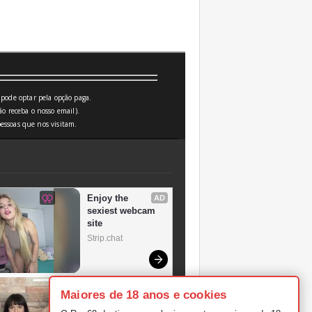
pode optar pela opção paga.
o receba o nosso email).
essoas que nos visitam.
Maiores de 18 anos e cookies