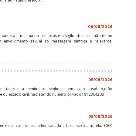
ona ao netinho tesudo...
06/08/2026
antrica a menina ou senhoras em sigilo absoluto, não tenho
m envolvimento sexual so massagem tântrica e relaxante.
05/08/2026
 tantrica a menina ou senhoras em sigilo absoluto,(não
e ou estado civil, não atendo numero privado.! 912364208
05/08/2026
er estar com uma mulher casada e fazer sexo com ela. 30€€