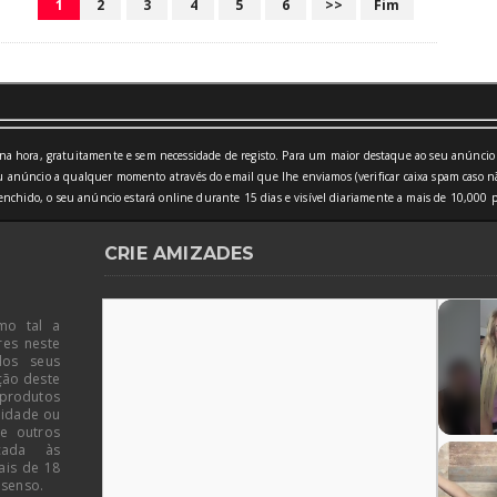
1
2
3
4
5
6
>>
Fim
a hora, gratuitamente e sem necessidade de registo. Para um maior destaque ao seu anúncio 
 anúncio a qualquer momento através do email que lhe enviamos (verificar caixa spam caso nã
nchido, o seu anúncio estará online durante 15 dias e visível diariamente a mais de 10,000 p
CRIE AMIZADES
mo tal a
res neste
dos seus
ção deste
 produtos
 idade ou
de outros
icada às
ais de 18
 senso.