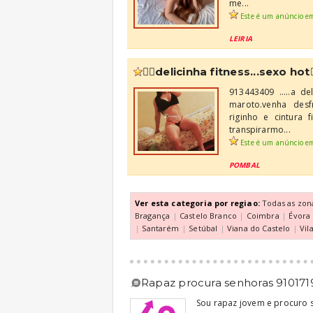
me...
Este é um anúncio e
LEIRIA
❤️‍🔥delicinha fitness...sexo hot❤️
913443409 .....a d
maroto.venha des
riginho e cintura 
transpirarmo...
Este é um anúncio e
POMBAL
Ver esta categoria por regiao:
Todas as zon
Bragança
|
Castelo Branco
|
Coimbra
|
Évora
|
Santarém
|
Setúbal
|
Viana do Castelo
|
Vil
rapaz procura senhoras 910171
Sou rapaz jovem e procuro 