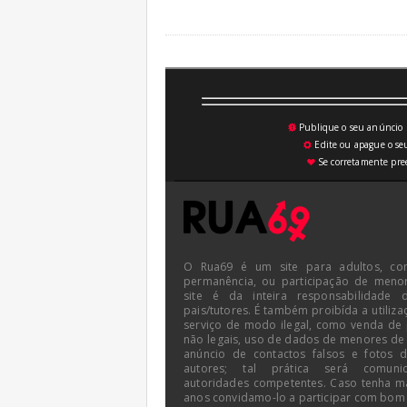
Publique o seu anúncio n
💥
Edite ou apague o seu
⚙
Se corretamente pree
♥
O Rua69 é um site para adultos, co
permanência, ou participação de meno
site é da inteira responsabilidade 
pais/tutores. É também proibída a utiliza
serviço de modo ilegal, como venda de
não legais, uso de dados de menores de
anúncio de contactos falsos e fotos 
autores; tal prática será comun
autoridades competentes. Caso tenha m
anos convidamo-lo a participar com bom