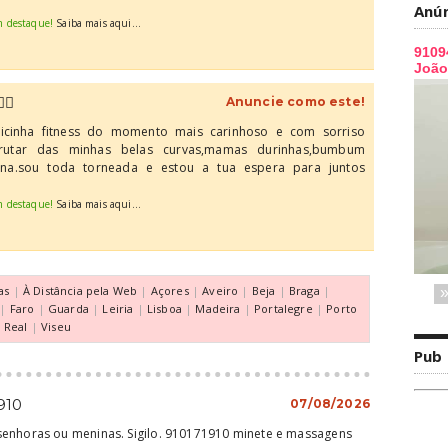
Anú
m destaque!
Saiba mais aqui...
‍🔥
Anuncie como este!
elicinha fitness do momento mais carinhoso e com sorriso
frutar das minhas belas curvas,mamas durinhas,bumbum
fina.sou toda torneada e estou a tua espera para juntos
m destaque!
Saiba mais aqui...
as
|
À Distância pela Web
|
Açores
|
Aveiro
|
Beja
|
Braga
|
|
Faro
|
Guarda
|
Leiria
|
Lisboa
|
Madeira
|
Portalegre
|
Porto
a Real
|
Viseu
Pub
910
07/08/2026
senhoras ou meninas. Sigilo. 910171910 minete e massagens