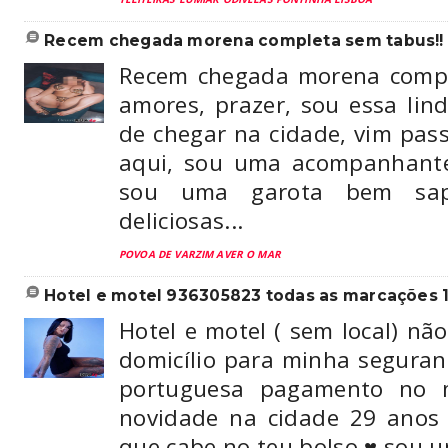
recem chegada morena completa sem tabus!! 9
Recem chegada morena compl
amores, prazer, sou essa lin
de chegar na cidade, vim pa
aqui, sou uma acompanhante
sou uma garota bem sap
deliciosas...
POVOA DE VARZIM AVER O MAR
hotel e motel 936305823 todas as marcações 1 
Hotel e motel ( sem local) nã
domicílio para minha segura
portuguesa pagamento no
novidade na cidade 29 anos
que cabe no teu bolso ♥️ sou 