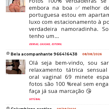
Fotos 100% verdadeiras se
embora na boa ✅melhor de 
portuguesa estou em apartam
luxo com estacionamento à po
verdadeira namoradinha. So
tenho um...
OEIRAS, CASCAIS, ESTORIL
bela acompanhante 966416438
08/08/2026
Olá seja bem-vindo, sou sa
relaxamento tátrica sensual
oral vaginal 69 minete esp
fotos são 100 %real sem enga
faça já sua marcação 😘
SETÚBAL