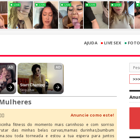
•
•
AJUDA
LIVE SEX
FOTO
Anun
Mulheres
‍🔥
Anuncie como este!
elicinha fitness do momento mais carinhoso e com sorriso
frutar das minhas belas curvas,mamas durinhas,bumbum
fina.sou toda torneada e estou a tua espera para juntos