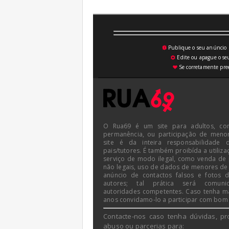
Publique o seu anúncio n
💥
Edite ou apague o seu
⚙
Se corretamente pree
♥
O Rua69 é um site para adultos, co
permanência, ou participação de meno
site é da inteira responsabilidade 
pais/tutores. É também proibída a utiliza
serviço de modo ilegal, como venda de
não legais, uso de dados de menores de
anúncio de contactos falsos e fotos 
autores; tal prática será comun
autoridades competentes. Caso tenha m
anos convidamo-lo a participar com bom
Contacte-nos caso tenha dúvidas, pr
abuso ou parcerias para: