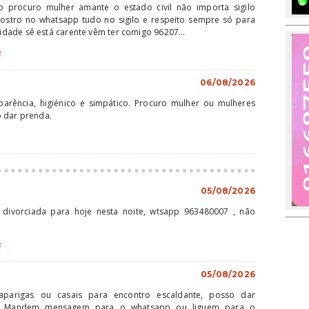
rocuro mulher amante o estado civil não importa sigilo
ostro no whatsapp tudo no sigilo e respeito sempre só para
dade sê está carente vêm ter comigo 96207...
S
06/08/2026
rência, higiénico e simpático. Procuro mulher ou mulheres
o dar prenda.
05/08/2026
divorciada para hoje nesta noite, wtsapp 963480007 , não
S
05/08/2026
aparigas ou casais para encontro escaldante, posso dar
a. Mandem mensagem para o whatsapp ou liguem para o