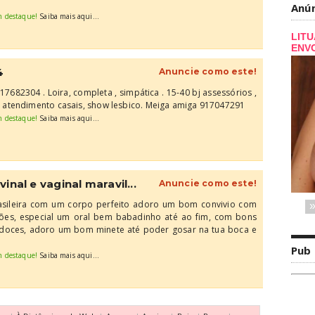
Anú
m destaque!
Saiba mais aqui...
4
Anuncie como este!
682304 . Loira, completa , simpática . 15-40 bj assessórios ,
 atendimento casais, show lesbico. Meiga amiga 917047291
m destaque!
Saiba mais aqui...
inal e vaginal maravil...
Anuncie como este!
asileira com um corpo perfeito adoro um bom convivio com
ições, especial um oral bem babadinho até ao fim, com bons
s doces, adoro um bom minete até poder gosar na tua boca e
Pub
m destaque!
Saiba mais aqui...