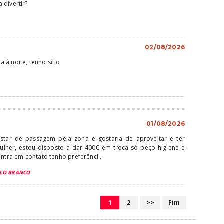
 divertir?
02/08/2026
 à noite, tenho sítio
01/08/2026
tar de passagem pela zona e gostaria de aproveitar e ter
her, estou disposto a dar 400€ em troca só peço higiene e
entra em contato tenho preferênci...
ELO BRANCO
1
2
>>
Fim