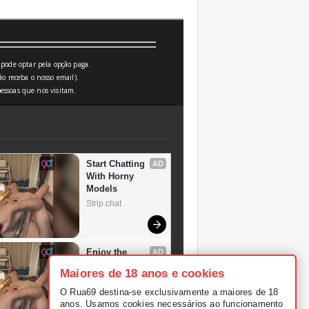
pode optar pela opção paga.
o receba o nosso email).
essoas que nos visitam.
Maiores de 18 anos e cookies
O Rua69 destina-se exclusivamente a maiores de 18
anos. Usamos cookies necessários ao funcionamento