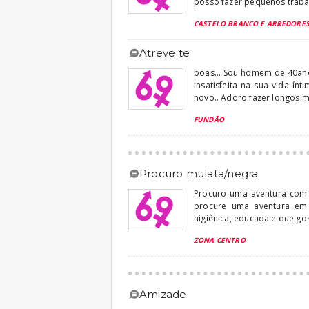
posso fazer pequenos trabal
CASTELO BRANCO E ARREDORE
atreve te
boas... Sou homem de 40ano
insatisfeita na sua vida ín
novo.. Adoro fazer longos m
FUNDÃO
procuro mulata/negra
Procuro uma aventura com 
procure uma aventura em 
higiênica, educada e que gos
ZONA CENTRO
amizade