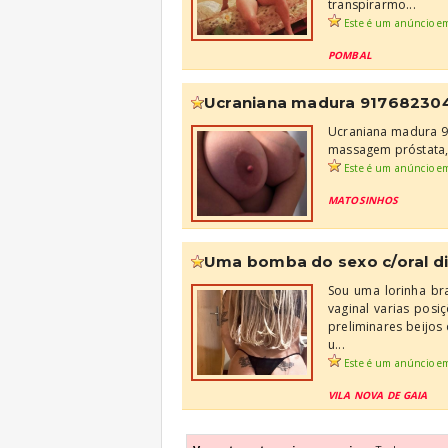
transpirarmo...
Este é um anúncio e
POMBAL
ucraniana madura 91768230
Ucraniana madura 917
massagem próstata,
Este é um anúncio e
MATOSINHOS
uma bomba do sexo c/oral div
Sou uma lorinha br
vaginal varias pos
preliminares beijo
u...
Este é um anúncio e
VILA NOVA DE GAIA