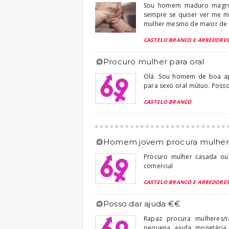
Sou homem maduro magro p
sempre se quiser ver me m
mulher mesmo de maior de i
CASTELO BRANCO E ARREDORE
procuro mulher para oral
Olá. Sou homem de boa apa
para sexo oral mútuo. Poss
CASTELO BRANCO
homem jovem procura mulher
Procuro mulher casada ou 
comercial
CASTELO BRANCO E ARREDORE
posso dar ajuda €€
Rapaz procura mulheres/r
pequena ajuda monetári