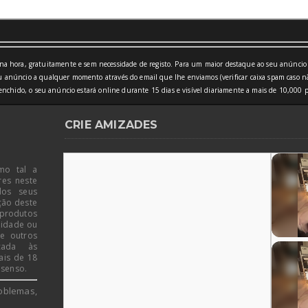
a hora, gratuitamente e sem necessidade de registo. Para um maior destaque ao seu anúncio 
 anúncio a qualquer momento através do email que lhe enviamos (verificar caixa spam caso nã
nchido, o seu anúncio estará online durante 15 dias e visível diariamente a mais de 10,000 p
CRIE AMIZADES
mo tal a
res neste
dos seus
ção deste
 produtos
 idade ou
de outros
icada às
ais de 18
 senso.
oblemas,