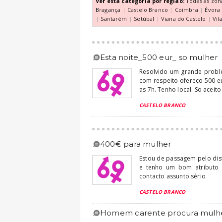
Ver esta categoria por regiao:
Todas as zon
Bragança
|
Castelo Branco
|
Coimbra
|
Évora
|
Santarém
|
Setúbal
|
Viana do Castelo
|
Vil
esta noite_500 eur_ so mulher
Resolvido um grande probl
com respeito ofereço 500 eu
as 7h. Tenho local. So aceito
CASTELO BRANCO
400€ para mulher
Estou de passagem pelo dis
e tenho um bom atributo 
contacto assunto sério
CASTELO BRANCO
homem carente procura mulh