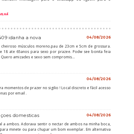
VILHÃ
409 idanha a nova
04/08/2026
o cheiroso músculos moreno.pau de 23cm e 5cm de grossura.
e 18 ate 65anos para sexo por prazee. Podw see bonita feia
. Quero amizades e sexo sem compromis...
04/08/2026
a momentos de prazer no sigilio ! Local discreto e fácil acesso
nas por email .
açoes domesticas
04/08/2026
ral a ambos. Adorava sentir o nectar de ambos na minha boca,
a para minete ou para chupar um bom exemplar. Em alternativa