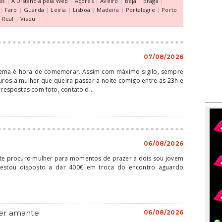
as
|
À Distância pela Web
|
Açores
|
Aveiro
|
Beja
|
Braga
|
|
Faro
|
Guarda
|
Leiria
|
Lisboa
|
Madeira
|
Portalegre
|
Porto
a Real
|
Viseu
07/08/2026
ema é hora de comemorar. Assim com máximo sigilo, sempre
ros a mulher que queira passar a noite comigo entre as 23h e
 respostas com foto, contato d...
06/08/2026
te procuro mulher para momentos de prazer a dois sou jovem
estou disposto a dar 400€ em troca do encontro aguardo
er amante
06/08/2026