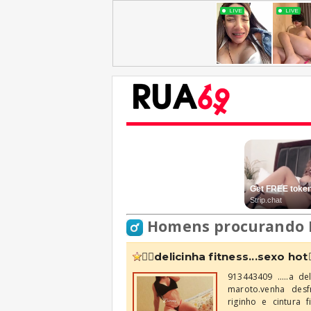
Homens procurando 
❤️‍🔥delicinha fitness...sexo hot❤️
913443409 .....a d
maroto.venha des
riginho e cintura 