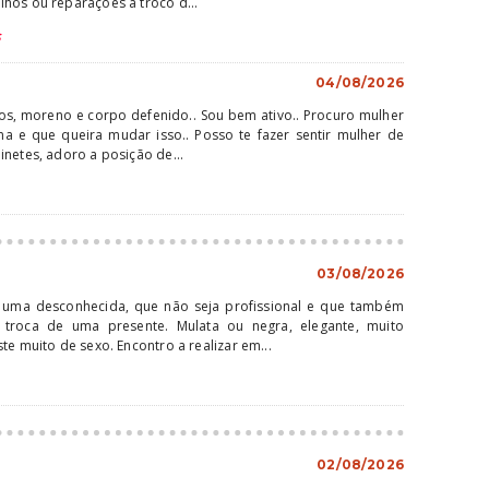
hos ou reparaçoes a troco d...
S
04/08/2026
s, moreno e corpo defenido.. Sou bem ativo.. Procuro mulher
tima e que queira mudar isso.. Posso te fazer sentir mulher de
inetes, adoro a posição de...
03/08/2026
uma desconhecida, que não seja profissional e que também
troca de uma presente. Mulata ou negra, elegante, muito
te muito de sexo. Encontro a realizar em...
02/08/2026