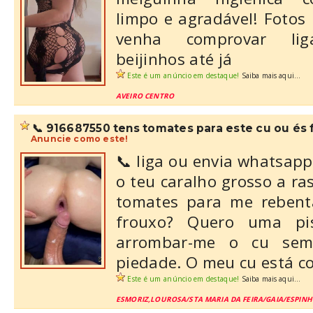
limpo e agradável! Fotos
venha comprovar lig
beijinhos até já
Este é um anúncio em destaque!
Saiba mais aqui...
AVEIRO CENTRO
📞 916687550 tens tomates para este cu ou és
Anuncie como este!
📞 liga ou envia whatsap
o teu caralho grosso a ra
tomates para me rebent
frouxo? Quero uma p
arrombar-me o cu sem
piedade. O meu cu está c
Este é um anúncio em destaque!
Saiba mais aqui...
ESMORIZ,LOUROSA/STA MARIA DA FEIRA/GAIA/ESPIN