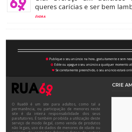
queres carícias e ser bem lamb
ÉVORA
Publique o seu anúncio na hora, gratuitamente e sem neces
💥
Edite ou apague o seu anúncio a qualquer momento atrav
⚙
Se corretamente preenchido, o seu anúncio estará onli
♥
CRIE A
O Rua69 é um site para adultos, como tal a
permanência, ou participação de menores neste
site é da inteira responsabilidade dos seus
pais/tutores. É também proibída a utilização deste
serviço de modo ilegal, como venda de produtos
não legais, uso de dados de menores de idade ou