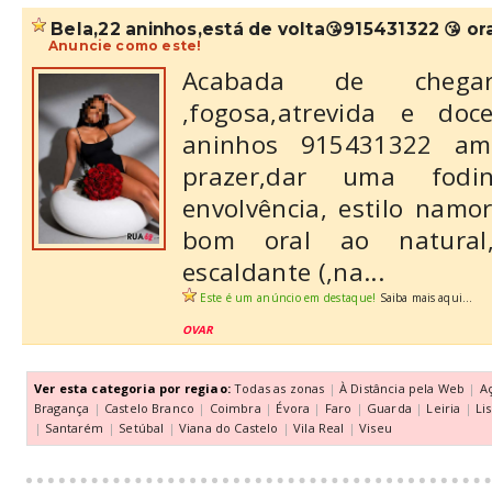
bela,22 aninhos,está de volta😘915431322 😘 oral
Anuncie como este!
Acabada de chegar,
,fogosa,atrevida e d
aninhos 915431322 am
prazer,dar uma fod
envolvência, estilo nam
bom oral ao natural
escaldante (,na...
Este é um anúncio em destaque!
Saiba mais aqui...
OVAR
Ver esta categoria por regiao:
Todas as zonas
|
À Distância pela Web
|
A
Bragança
|
Castelo Branco
|
Coimbra
|
Évora
|
Faro
|
Guarda
|
Leiria
|
Li
|
Santarém
|
Setúbal
|
Viana do Castelo
|
Vila Real
|
Viseu