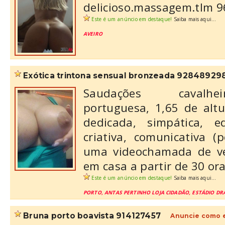
delicioso.massagem.tlm 
Este é um anúncio em destaque!
Saiba mais aqui...
AVEIRO
exótica trintona sensual bronzeada 92848929
Saudações cavalhe
portuguesa, 1,65 de altu
dedicada, simpática, ed
criativa, comunicativa (
uma videochamada de ver
em casa a partir de 30 oral
Este é um anúncio em destaque!
Saiba mais aqui...
PORTO, ANTAS PERTINHO LOJA CIDADÃO, ESTÁDIO DR
bruna porto boavista 914127457
Anuncie como e