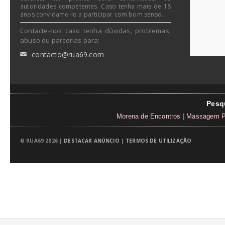
autoridades competentes. Caso tenha mais de 18
anos convidamo-lo a participar com bom senso.
Contacte-nos caso tenha dúvidas, problemas,
abuso ou parcerias para:
contacto@rua69.com
✉
Pesq
Morena de Encontros
|
Massagem P
© RUA69 2026 |
DESTACAR ANÚNCIO
|
TERMOS DE UTILIZAÇÃO