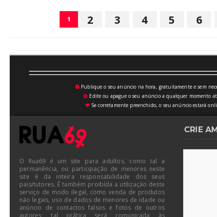
2
3
4
5
6
1
Publique o seu anúncio na hora, gratuitamente e sem neces
💥
Edite ou apague o seu anúncio a qualquer momento atrav
⚙
Se corretamente preenchido, o seu anúncio estará onli
♥
CRIE A
O Rua69 é um site para adultos, como tal a
permanência, ou participação de menores neste
site é da inteira responsabilidade dos seus
pais/tutores. É também proibída a utilização deste
serviço de modo ilegal, como venda de produtos
não legais, uso de dados de menores de idade ou
anúncio de contactos falsos e fotos de outros
autores; tal prática será comunicada às