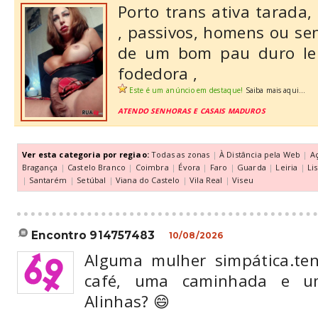
Porto trans ativa tarada,
, passivos, homens ou s
de um bom pau duro leit
fodedora ,
Este é um anúncio em destaque!
Saiba mais aqui...
ATENDO SENHORAS E CASAIS MADUROS
Ver esta categoria por regiao:
Todas as zonas
|
À Distância pela Web
|
A
Bragança
|
Castelo Branco
|
Coimbra
|
Évora
|
Faro
|
Guarda
|
Leiria
|
Li
|
Santarém
|
Setúbal
|
Viana do Castelo
|
Vila Real
|
Viseu
encontro 914757483
10/08/2026
Alguma mulher simpática.te
café, uma caminhada e u
Alinhas? 😄