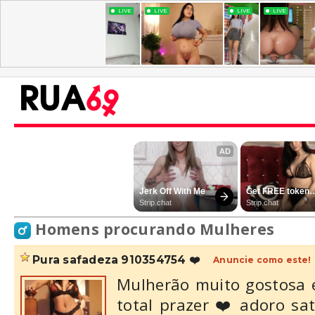
Homens procurando Mulheres
pura safadeza 910354754 ❤️
Anuncie como este!
Mulherão muito gostosa 
total prazer ❤️ adoro sa