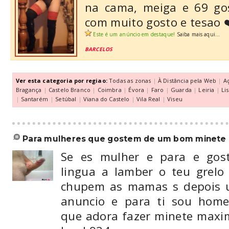
na cama, meiga e 69 go
com muito gosto e tesao 
Este é um anúncio em destaque!
Saiba mais aqui...
BARCELOS
Ver esta categoria por regiao:
Todas as zonas
|
À Distância pela Web
|
A
Bragança
|
Castelo Branco
|
Coimbra
|
Évora
|
Faro
|
Guarda
|
Leiria
|
Li
|
Santarém
|
Setúbal
|
Viana do Castelo
|
Vila Real
|
Viseu
para mulheres que gostem de um bom minete
Se es mulher e para e gos
lingua a lamber o teu grelo
chupem as mamas s depois 
anuncio e para ti sou hom
que adora fazer minete maxim