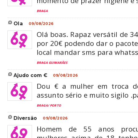
momento de prazer higiene e s
BRAGA
ola
09/08/2026
Olá boas. Rapaz versátil de 3
por 20€ podendo dar o pacote
local mandar sms para whats
BRAGA GUIMARÃES
ajudo com €
09/08/2026
Dou € a mulher em troca d
assunto sério e muito sigilo 
BRAGA/ PORTO
diversão
09/08/2026
Homem de 55 anos procu
mulheres acima de 18 tenho