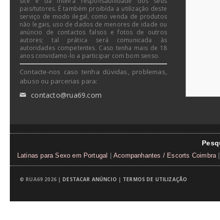
site é da inteira responsabilidade dos seus
pais/tutores. É também proibída a utilização deste
serviço de modo ilegal, como venda de produtos
não legais, uso de dados de menores de idade ou
anúncio de contactos falsos e fotos de outros
autores; tal prática será comunicada às
autoridades competentes. Caso tenha mais de 18
anos convidamo-lo a participar com bom senso.
Contacte-nos caso tenha dúvidas, problemas,
abuso ou parcerias para:
contacto@rua69.com
✉
Pesq
Latinas para Sexo em Portugal
|
Acompanhantes / Escorts Coimbra
|
© RUA69 2026 |
DESTACAR ANÚNCIO
|
TERMOS DE UTILIZAÇÃO