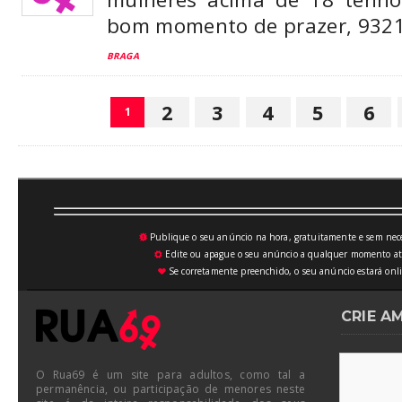
bom momento de prazer, 932
BRAGA
2
3
4
5
6
1
Publique o seu anúncio na hora, gratuitamente e sem neces
💥
Edite ou apague o seu anúncio a qualquer momento atrav
⚙
Se corretamente preenchido, o seu anúncio estará onli
♥
CRIE A
O Rua69 é um site para adultos, como tal a
permanência, ou participação de menores neste