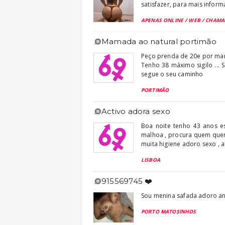
satisfazer, para mais info
APENAS ONLINE / WEB / CHAM
mamada ao natural portimão
Peço prenda de 20e por mamad
Tenho 38 máximo sigilo ...
segue o seu caminho
PORTIMÃO
activo adora sexo
Boa noite tenho 43 anos e
malhoa , procura quem quer
muita higiene adoro sexo , 
LISBOA
915569745 ❤️
Sou menina safada adoro an
PORTO MATOSINHOS