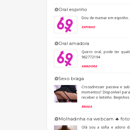
oral espinho
Dou de mamar em espinho.
ESPINHO
oral amadora
Quero oral, pode ter qua
962772194
AMADORA
sexo braga
Crossdresser passiva e sub
momentos? Disponível para 
receber o leitinho. Beijinhos
BRAGA
molhadinha na webcam 🔥 fotos
Olá sou a sofia e adoro da