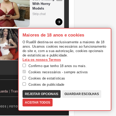
Maiores de 18 anos e cookies
O Rua69 destina-se exclusivamente a maiores de 18
anos. Usamos cookies necessários ao funcionamento
do site e, com a sua autorização, cookies opcionais
de estatísticas e publicidade.
Leia os nossos Termos
Confirmo que tenho 18 anos ou mais.
Cookies necessários - sempre activos
Cookies de estatísticas
Cookies de publicidade
uarda
|
Transexuais Porto
REJEITAR OPCIONAIS
GUARDAR ESCOLHAS
ACEITAR TODOS
DEOS
|
FOTOS
|
TUGAS
|
THEPORNDUDE
|
TV