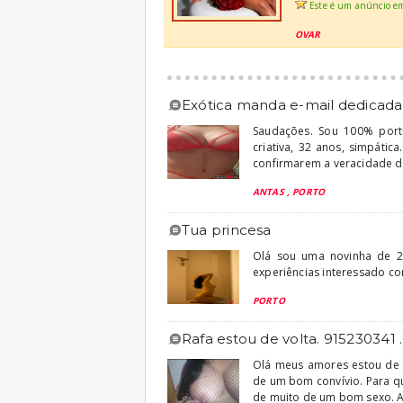
Este é um anúncio e
OVAR
exótica manda e-mail dedicada
Saudações. Sou 100% portug
criativa, 32 anos, simpáti
confirmarem a veracidade d
ANTAS , PORTO
tua princesa
Olá sou uma novinha de 20
experiências interessado co
PORTO
rafa estou de volta. 915230341
Olá meus amores estou de 
de um bom convívio. Para 
de muito de um bom sexo. A