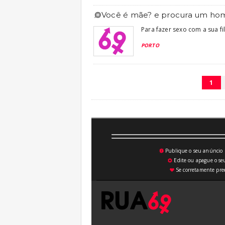
você é mãe? e procura um h
Para fazer sexo com a sua f
PORTO
1
Publique o seu anúncio n
💥
Edite ou apague o seu
⚙
Se corretamente pree
♥