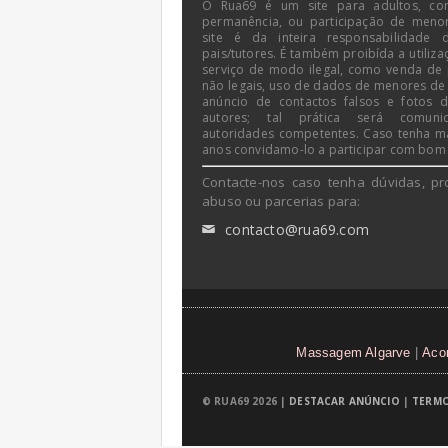
O Rua69 é um site para adultos, co
permanência, ou participação de meno
site é da inteira responsabilidade 
pais/tutores. É também proibída a utiliza
serviço de modo ilegal, como venda de
não legais, uso de dados de menores de
anúncio de contactos falsos e fotos 
autores; tal prática será comun
autoridades competentes. Caso tenha m
anos convidamo-lo a participar com bom
Contacte-nos caso tenha dúvidas, pr
abuso ou parcerias para:
contacto@rua69.com
✉
Massagem Algarve
|
Aco
© RUA69 2026 |
DESTACAR ANÚNCIO
|
TERMO