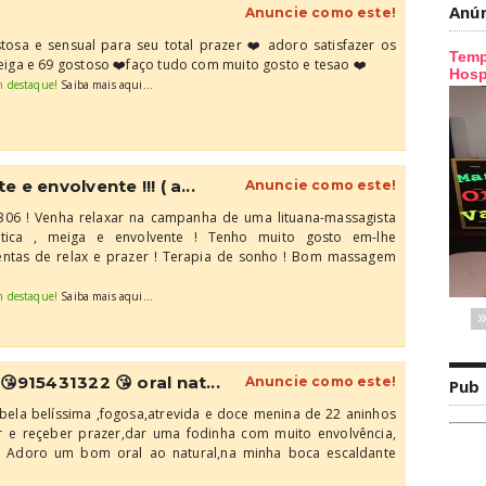
Anú
Anuncie como este!
osa e sensual para seu total prazer ❤️ adoro satisfazer os
ga e 69 gostoso ❤️faço tudo com muito gosto e tesao ❤️
m destaque!
Saiba mais aqui...
e envolvente !!! ( a...
Anuncie como este!
306 ! Venha relaxar na campanha de uma lituana-massagista
atica , meiga e envolvente ! Tenho muito gosto em-lhe
tas de relax e prazer ! Terapia de sonho ! Bom massagem
m destaque!
Saiba mais aqui...
😘915431322 😘 oral nat...
Anuncie como este!
Pub
ela belíssima ,fogosa,atrevida e doce menina de 22 aninhos
e reçeber prazer,dar uma fodinha com muito envolvência,
. Adoro um bom oral ao natural,na minha boca escaldante