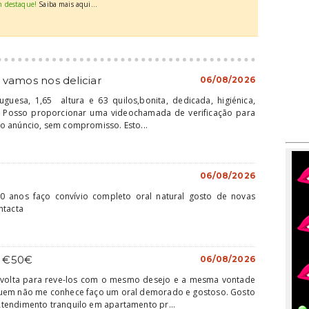
m destaque!
Saiba mais aqui...
 vamos nos deliciar
06/08/2026
uesa, 1,65 altura e 63 quilos,bonita, dedicada, higiénica,
ca. Posso proporcionar uma videochamada de verificação para
o anúncio, sem compromisso. Esto...
06/08/2026
 anos faço convívio completo oral natural gosto de novas
ntacta
 . €50€
06/08/2026
volta para reve-los com o mesmo desejo e a mesma vontade
quem não me conhece faço um oral demorado e gostoso. Gosto
tendimento tranquilo em apartamento pr...