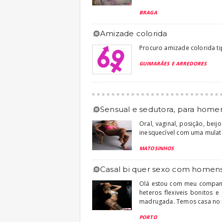
BRAGA
amizade colorida
Procuro amizade colorida t
GUIMARÃES E ARREDORES
sensual e sedutora, para hom
Oral, vaginal, posição, bei
inesquecível com uma mulata
MATOSINHOS
casal bi quer sexo com homens b
Olá estou com meu compan
heteros flexiveis bonitos 
madrugada. Temos casa no po
PORTO