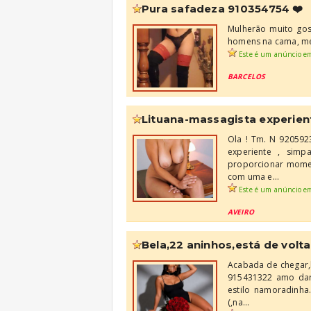
pura safadeza 910354754 ❤️
Mulherão muito gost
homens na cama, mei
Este é um anúncio e
BARCELOS
lituana-massagista experiente 
Ola ! Tm. N 920592
experiente , simp
proporcionar momen
com uma e...
Este é um anúncio e
AVEIRO
bela,22 aninhos,está de volta
Acabada de chegar,b
915431322 amo dar 
estilo namoradinha
(,na...