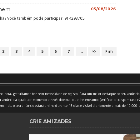
omem
05/08/2026
ilha? Você também pode participar, 914293705
2
3
4
5
6
7
...
>>
Fim
a hora, gratuitamente e sem necessidade de registo. Para um maior destaque ao seu anúncio 
 anúncio a qualquer momento através do email que lhe enviamos (verificar caixa spam caso nã
nchido, o seu anúncio estará online durante 15 dias e visível diariamente a mais de 10,000 p
CRIE AMIZADES