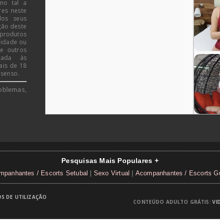
mo tal a
res neste
dos seus
ção deste
 produtos
 idade ou
de outros
icada às
ais de 18
 senso.
oblemas,
Pesquisas Mais Populares +
mpanhantes / Escorts Setubal
|
Sexo Virtual
|
Acompanhantes / Escorts G
S DE UTILIZAÇÃO
CONTEÚDO ADULTO GRÁTIS:
VI