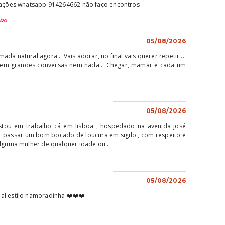
rmações whatsapp 914264662 não faço encontros
ADA
05/08/2026
a natural agora... Vais adorar, no final vais querer repetir....
 Sem grandes conversas nem nada... Chegar, mamar e cada um
05/08/2026
stou em trabalho cá em lisboa , hospedado na avenida josé
 passar um bom bocado de loucura em sigilo , com respeito e
alguma mulher de qualquer idade ou...
05/08/2026
al estilo namoradinha ❤️❤️❤️