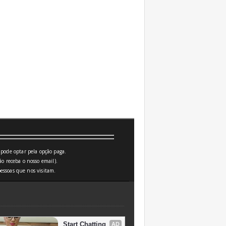
pode optar pela opção paga.
o receba o nosso email).
essoas que nos visitam.