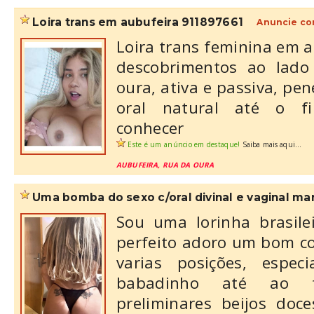
loira trans em aubufeira 911897661
Anuncie co
Loira trans feminina em a
descobrimentos ao lado
oura, ativa e passiva, pen
oral natural até o f
conhecer
Este é um anúncio em destaque!
Saiba mais aqui...
AUBUFEIRA, RUA DA OURA
uma bomba do sexo c/oral divinal e vaginal mara
Sou uma lorinha brasil
perfeito adoro um bom co
varias posições, espe
babadinho até ao 
preliminares beijos do