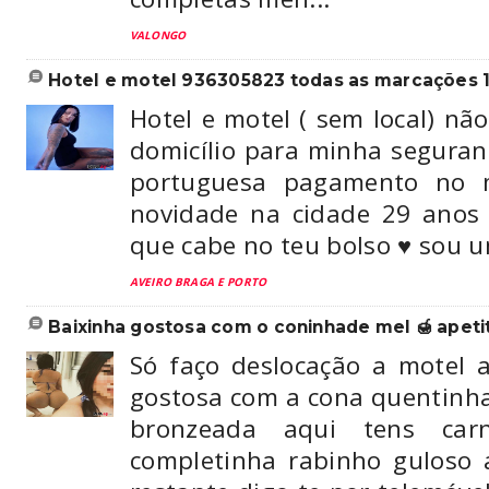
VALONGO
hotel e motel 936305823 todas as marcações 1 
Hotel e motel ( sem local) nã
domicílio para minha segura
portuguesa pagamento no
novidade na cidade 29 anos
que cabe no teu bolso ♥️ sou 
AVEIRO BRAGA E PORTO
baixinha gostosa com o coninhade mel 🍯 apeti
Só faço deslocação a motel a
gostosa com a cona quentinha
bronzeada aqui tens car
completinha rabinho guloso a