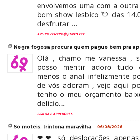
envolvemos uma com a outra 
bom show lesbico 💘 das 14.
desfrutar ...
AVEIRO CENTRO😍 JUNTO CTT
negra fogosa procura quem pague bem pra apag
Olá , chamo me vanessa , s
posso mentir adoro tudo 
menos o anal infelizmente po
de vós adoram , vejo aqui po
tenho o meu orçamento bai
delicio...
LISBOA E ARREDORES
só motéis, trintona maravilha
06/08/2026
❤❤ só deslocações apen