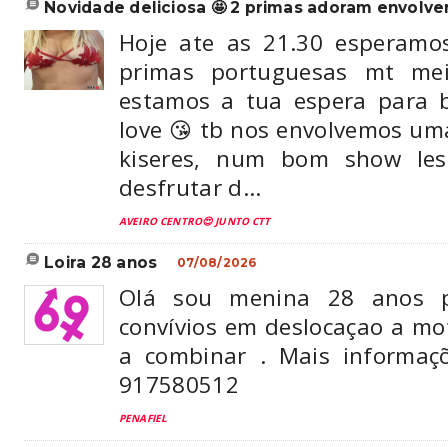
novidade deliciosa 🤩 2 primas adoram envolver 
Hoje ate as 21.30 esperamo
primas portuguesas mt mei
estamos a tua espera para
love 😘 tb nos envolvemos um
kiseres, num bom show les
desfrutar d...
AVEIRO CENTRO😍 JUNTO CTT
loira 28 anos
07/08/2026
Olá sou menina 28 anos po
convívios em deslocaçao a mo
a combinar . Mais informaç
917580512
PENAFIEL