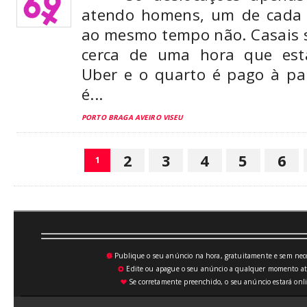
atendo homens, um de cada 
ao mesmo tempo não. Casais s
cerca de uma hora que est
Uber e o quarto é pago à pa
é...
PORTO BRAGA AVEIRO VISEU
2
3
4
5
6
1
Publique o seu anúncio na hora, gratuitamente e sem neces
💥
Edite ou apague o seu anúncio a qualquer momento atrav
⚙
Se corretamente preenchido, o seu anúncio estará onli
♥