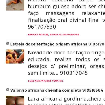
bumbum guloso adoro ser ch
faço massagens relaxan
finalização oral divinal final
961707530
BENFICA PORTAS, VENDA NOVA AMADORA
estreia doce tentação origem africana 910317
Novidade doce tentação orige
educada, realiza todos os 
desejos c/ preliminar, org
sem limite... 910317045
LOUSADA PAREDES PENAFIEL
valongo africana cheinha completa 919518584
Lara africana gordinha,cheia 