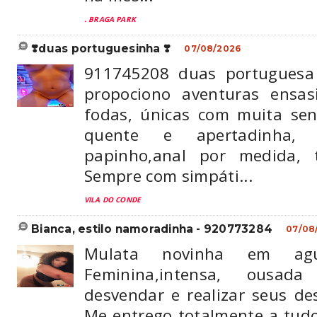
. BRAGA PARK
❣️duas portuguesinha ❣️
07/08/2026
911745208 duas portuguesa
propociono aventuras ensas
fodas, únicas com muita sens
quente e apertadinha
papinho,anal por medida, t
Sempre com simpáti...
VILA DO CONDE
bianca, estilo namoradinha - 920773284
07/08
Mulata novinha em agu
Feminina,intensa, ousa
desvendar e realizar seus de
Me entrego totalmente a tu