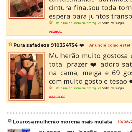
cintura fina.sou toda tor
espera para juntos transp
Este é um anúncio em destaque!
Saiba mais aqui...
POMBAL
pura safadeza 910354754 ❤️
Anuncie como este!
Mulherão muito gostosa 
total prazer ❤️ adoro sa
na cama, meiga e 69 go
com muito gosto e tesao 
Este é um anúncio em destaque!
Saiba mais aqui...
BARCELOS
lourosa mulherão morena mais mulata
10/08/