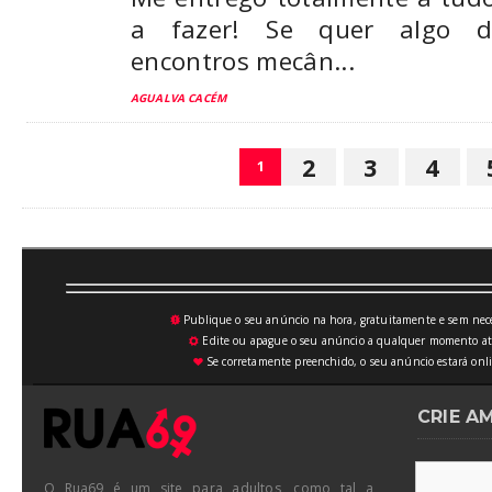
a fazer! Se quer algo di
encontros mecân...
AGUALVA CACÉM
2
3
4
1
Publique o seu anúncio na hora, gratuitamente e sem neces
💥
Edite ou apague o seu anúncio a qualquer momento atrav
⚙
Se corretamente preenchido, o seu anúncio estará onli
♥
CRIE A
O Rua69 é um site para adultos, como tal a