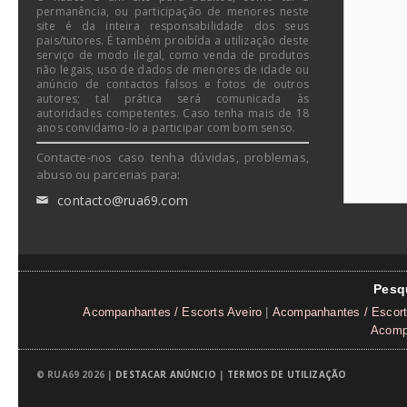
permanência, ou participação de menores neste
site é da inteira responsabilidade dos seus
pais/tutores. É também proibída a utilização deste
serviço de modo ilegal, como venda de produtos
não legais, uso de dados de menores de idade ou
anúncio de contactos falsos e fotos de outros
autores; tal prática será comunicada às
autoridades competentes. Caso tenha mais de 18
anos convidamo-lo a participar com bom senso.
Contacte-nos caso tenha dúvidas, problemas,
abuso ou parcerias para:
contacto@rua69.com
✉
Pesq
Acompanhantes / Escorts Aveiro
|
Acompanhantes / Escort
Acompa
© RUA69 2026 |
DESTACAR ANÚNCIO
|
TERMOS DE UTILIZAÇÃO