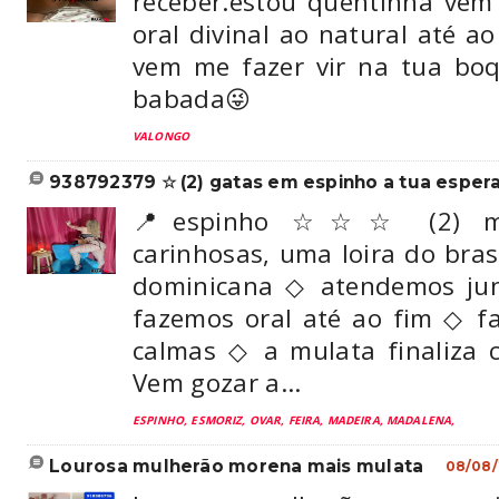
receber.estou quentinha vem 
oral divinal ao natural até a
vem me fazer vir na tua boq
babada😜
VALONGO
938792379 ☆ (2) gatas em espinho a tua espera 
📍espinho ☆☆☆ (2) me
carinhosas, uma loira do bra
dominicana ◇ atendemos jun
fazemos oral até ao fim ◇ f
calmas ◇ a mulata finaliza c
Vem gozar a...
ESPINHO, ESMORIZ, OVAR, FEIRA, MADEIRA, MADALENA,
lourosa mulherão morena mais mulata
08/08