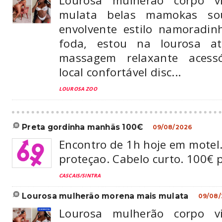
Lourosa mulherão corpo v
mulata belas mamokas so
envolvente estilo namoradi
foda, estou na lourosa a
massagem relaxante acessó
local confortável disc...
LOUROSA ZOO
preta gordinha manhãs 100€
09/08/2026
Encontro de 1h hoje em motel.
proteçao. Cabelo curto. 100€
CASCAIS/SINTRA
lourosa mulherão morena mais mulata
09/08/
Lourosa mulherão corpo v