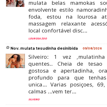
mulata belas mamokas so
envolvente estilo namoradi
foda, estou na lourosa a
massagem relaxante acessó
local confortável disc...
LOUROSA ZOO
nov. mulata tesudinha desinibida
09/08/2026
Silveiro: 1 vez ,mulatinh
quentes.. Cheia de tesa
gostosa e apertadinha, or
profundo para que tenhas
unica... Varias posiçoes, 69
calmas ...vem ter...
SILVEIRO