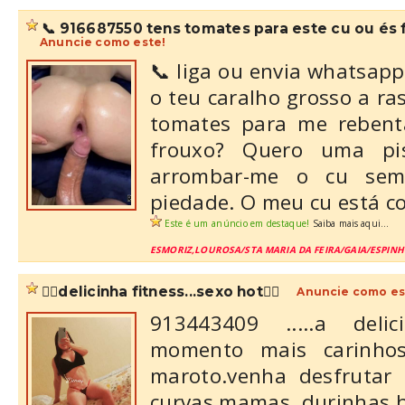
📞 916687550 tens tomates para este cu ou és
Anuncie como este!
📞 liga ou envia whatsap
o teu caralho grosso a ra
tomates para me rebent
frouxo? Quero uma p
arrombar-me o cu sem
piedade. O meu cu está c
Este é um anúncio em destaque!
Saiba mais aqui...
ESMORIZ,LOUROSA/STA MARIA DA FEIRA/GAIA/ESPIN
❤️‍🔥delicinha fitness...sexo hot❤️‍🔥
Anuncie como es
913443409 .....a deli
momento mais carinho
maroto.venha desfrutar
curvas,mamas durinhas,