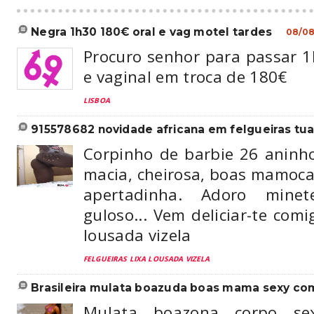
negra 1h30 180€ oral e vag motel tardes
08/08
Procuro senhor para passar 1
e vaginal em troca de 180€
LISBOA
915578682 novidade africana em felgueiras tua 
Corpinho de barbie 26 aninho
macia, cheirosa, boas mamoca
apertadinha. Adoro mine
guloso... Vem deliciar-te comig
lousada vizela
FELGUEIRAS LIXA LOUSADA VIZELA
brasileira mulata boazuda boas mama sexy comp
Mulata boazona corpo sex