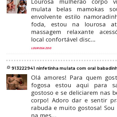
Lourosa mulherão corpo v
mulata belas mamokas so
envolvente estilo namoradi
foda, estou na lourosa a
massagem relaxante acessó
local confortável disc...
LOUROSA ZOO
913222941 ninfetinha mulata com oral babadinho
Olá amores! Para quem gos
fogosa estou aqui para sa
gostoso e se deliciarem nas 
corpo! Adoro dar e sentir 
rabuda e muito gostosa! Sou 
na mes...