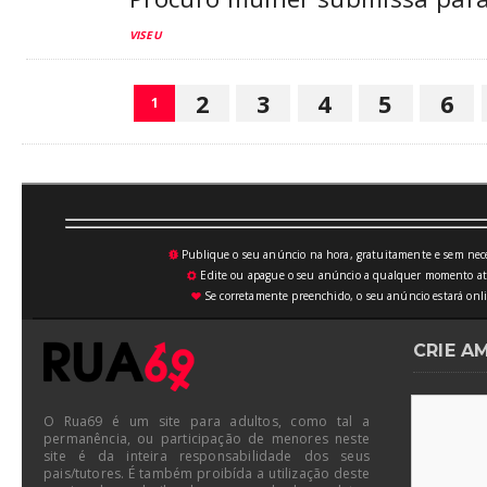
VISEU
2
3
4
5
6
1
Publique o seu anúncio na hora, gratuitamente e sem neces
💥
Edite ou apague o seu anúncio a qualquer momento atrav
⚙
Se corretamente preenchido, o seu anúncio estará onli
♥
CRIE A
O Rua69 é um site para adultos, como tal a
permanência, ou participação de menores neste
site é da inteira responsabilidade dos seus
pais/tutores. É também proibída a utilização deste