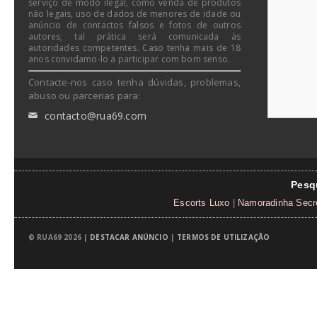
serviço de modo ilegal, como venda de produtos
não legais, uso de dados de menores de idade ou
anúncio de contactos falsos e fotos de outros
autores; tal prática será comunicada às
autoridades competentes. Caso tenha mais de 18
anos convidamo-lo a participar com bom senso.
Contacte-nos caso tenha dúvidas, problemas,
abuso ou parcerias para:
contacto@rua69.com
✉
Pesq
Escorts Luxo
|
Namoradinha Secr
© RUA69 2026 |
DESTACAR ANÚNCIO
|
TERMOS DE UTILIZAÇÃO