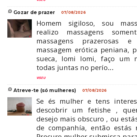
gozar de prazer
07/08/2026
Homem sigiloso, sou mass
realizo massagens somen
massagens prazerosas e 
massagem erótica peniana, pr
sueca, lomi lomi, faço um
todas juntas no perío...
VISEU
atreve-te (só mulheres)
07/08/2026
Se és mulher e tens intere
descobrir um fetishe , que
desejo mais obscuro , ou estás
de companhía, então estás 
Procuro mulher submissa para r