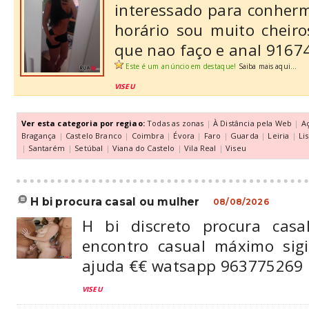
interessado para conherm
horário sou muito cheiro
que nao faço e anal 9167
Este é um anúncio em destaque!
Saiba mais aqui...
VISEU
Ver esta categoria por regiao:
Todas as zonas
|
À Distância pela Web
|
A
Bragança
|
Castelo Branco
|
Coimbra
|
Évora
|
Faro
|
Guarda
|
Leiria
|
Li
|
Santarém
|
Setúbal
|
Viana do Castelo
|
Vila Real
|
Viseu
h bi procura casal ou mulher
08/08/2026
H bi discreto procura cas
encontro casual máximo sigi
ajuda €€ watsapp 963775269
VISEU