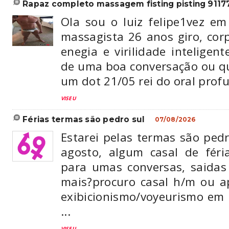
rapaz completo massagem fisting pisting 9117
Ola sou o luiz felipe1vez em
massagista 26 anos giro, corp
enegia e virilidade intelige
de uma boa conversação ou qu
um dot 21/05 rei do oral prof
VISEU
férias termas são pedro sul
07/08/2026
Estarei pelas termas são ped
agosto, algum casal de féri
para umas conversas, saida
mais?procuro casal h/m ou 
exibicionismo/voyeurismo em
...
VISEU