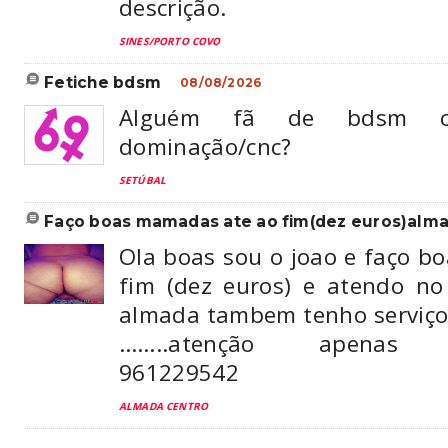
descrição.
SINES/PORTO COVO
fetiche bdsm
08/08/2026
Alguém fã de bdsm c
dominação/cnc?
SETÚBAL
faço boas mamadas ate ao fim(dez euros)alm
Ola boas sou o joao e faço b
fim (dez euros) e atendo n
almada tambem tenho serviço
……..atenção apenas c
961229542
ALMADA CENTRO