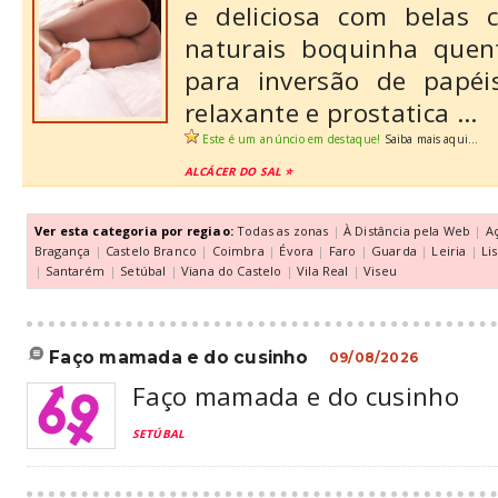
e deliciosa com belas 
naturais boquinha quen
para inversão de papéi
relaxante e prostatica ...
Este é um anúncio em destaque!
Saiba mais aqui...
ALCÁCER DO SAL ⭐️
Ver esta categoria por regiao:
Todas as zonas
|
À Distância pela Web
|
A
Bragança
|
Castelo Branco
|
Coimbra
|
Évora
|
Faro
|
Guarda
|
Leiria
|
Li
|
Santarém
|
Setúbal
|
Viana do Castelo
|
Vila Real
|
Viseu
faço mamada e do cusinho
09/08/2026
Faço mamada e do cusinho
SETÚBAL