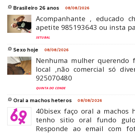
brasileiro 26 anos
08/08/2026
Acompanhante , educado ch
apetite 985193643 ou insta 
SETUBAL
sexo hoje
08/08/2026
Nenhuma mulher querendo f
local ,não comercial só dive
925070480
QUINTA DO CONDE
oral a machos heteros
08/08/2026
40bisex faço oral a machos he
tenho sitio oral fundo gul
Responde ao email com fo