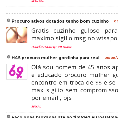
SETÚBAL
procuro ativos dotados tenho bom cuzinho
0
Gratis cuzinho guloso par
maximo sigilio msg no wtsap
FERNÃO FERRO QT DO CONDE
h45 procuro mulher gordinha para real
06/08/
Olá sou homem de 45 anos ap
e educado procuro mulher g
encontro em troca de $$ e se p
max sigilio sem compromiss
por email , bjs
SEIXAL
faço boas broxadas ate ao fim(dez euros)alm