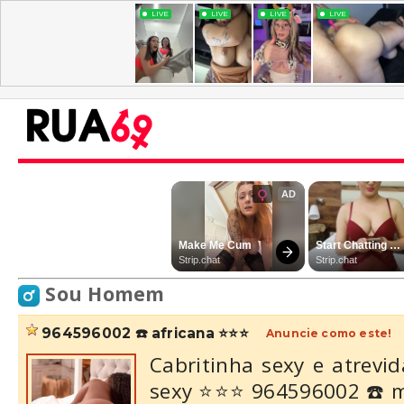
Sou Homem
964596002 ☎️ africana ⭐️⭐️⭐️
Anuncie como este!
Cabritinha sexy e atrevida
sexy ⭐️⭐️⭐️ 964596002 ☎️