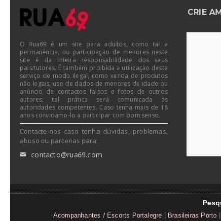
CRIE A
O Rua69 é um site para adultos, como tal a
permanência, ou participação de menores neste
site é da inteira responsabilidade dos seus
pais/tutores. É também proibída a utilização deste
serviço de modo ilegal, como venda de produtos
não legais, uso de dados de menores de idade ou
anúncio de contactos falsos e fotos de outros
autores; tal prática será comunicada às
autoridades competentes. Caso tenha mais de 18
anos convidamo-lo a participar com bom senso.
Contacte-nos caso tenha dúvidas, problemas,
abuso ou parcerias para:
contacto@rua69.com
✉
Pesq
Acompanhantes / Escorts Portalegre
|
Brasileiras Porto
|