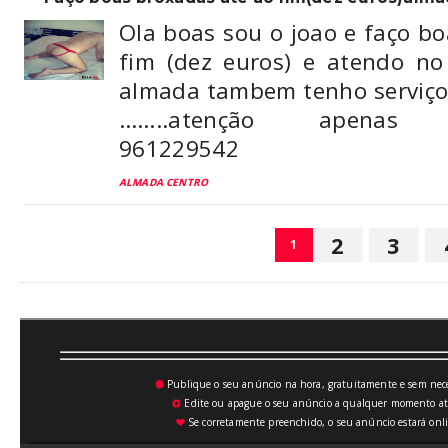
Ola boas sou o joao e faço b
fim (dez euros) e atendo n
almada tambem tenho serviço
……..atenção apenas c
961229542
ALMADA CENTRO
2
3
1
Publique o seu anúncio na hora, gratuitamente e sem neces
💥
Edite ou apague o seu anúncio a qualquer momento atrav
⚙
Se corretamente preenchido, o seu anúncio estará onli
♥