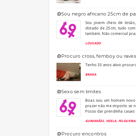
sou negro africano 25cm de pa
Sou jovem cheio de tesão,
dotado de 25cm, tudo com m
também. Não comercial praze
LOUSADO
procuro cross, femboy ou raves
Tenho 33 anos ativo procuro
BRAGA
sexo sem limites
Boas sou um homem novo 
prazer não me importo se n
Posso dar prendinha casai
GUIMARÃES, VIZELA, FELGUEIR
procuro encontros