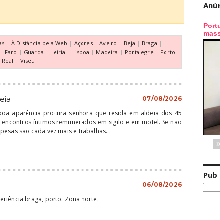
Anú
as
|
À Distância pela Web
|
Açores
|
Aveiro
|
Beja
|
Braga
|
|
Faro
|
Guarda
|
Leiria
|
Lisboa
|
Madeira
|
Portalegre
|
Porto
a Real
|
Viseu
eia
07/08/2026
oa aparência procura senhora que resida em aldeia dos 45
 encontros íntimos remunerados em sigilo e em motel. Se não
pesas são cada vez mais e trabalhas...
Pub
06/08/2026
riência braga, porto. Zona norte.