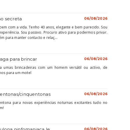
ão secreta
06/08/2026
em com a vida. Tenho 40 anos, elegante e bem parecido. Sou
xperiência. Sou passivo. Procuro ativo para podermos privar.
ém para manter contacto e relaç...
aga para brincar
06/08/2026
va umas brincadeiras com um homem versátil ou activo, de
amos para um motel
rentonas/cinquentonas
06/08/2026
entona para novas experiências noturnas excitantes tudo no
em!
ulona ninfomaniaca le...
06/08/2026