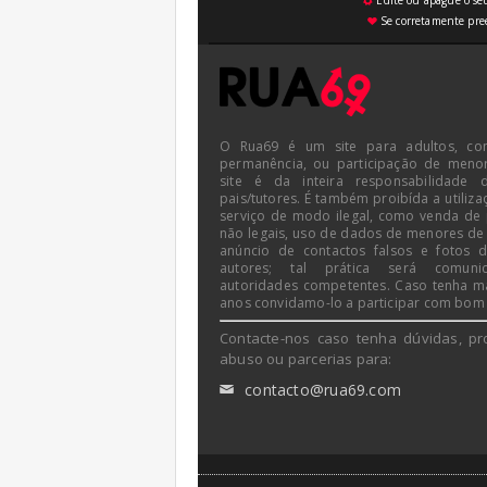
Edite ou apague o seu
⚙
Se corretamente pree
♥
O Rua69 é um site para adultos, co
permanência, ou participação de meno
site é da inteira responsabilidade 
pais/tutores. É também proibída a utiliza
serviço de modo ilegal, como venda de
não legais, uso de dados de menores de
anúncio de contactos falsos e fotos 
autores; tal prática será comun
autoridades competentes. Caso tenha m
anos convidamo-lo a participar com bom
Contacte-nos caso tenha dúvidas, pr
abuso ou parcerias para:
contacto@rua69.com
✉