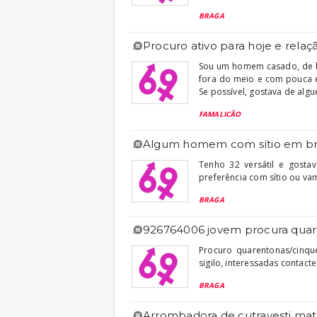
BRAGA
procuro ativo para hoje e relaç
Sou um homem casado, de b
fora do meio e com pouca e
Se possível, gostava de algu
FAMALICÃO
algum homem com sítio em br
Tenho 32 versátil e gosta
preferência com sítio ou v
BRAGA
926764006 jovem procura qua
Procuro quarentonas/cinqu
sigilo, interessadas contact
BRAGA
arrombadora de cutravesti mat