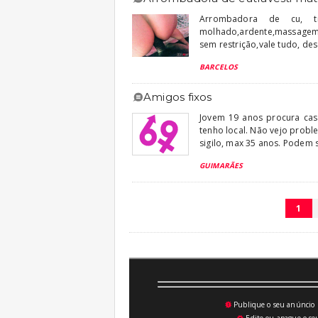
Arrombadora de cu, traves
molhado,ardente,massagem 
sem restrição,vale tudo, des
BARCELOS
amigos fixos
Jovem 19 anos procura casa
tenho local. Não vejo probl
sigilo, max 35 anos. Podem 
GUIMARÃES
1
Publique o seu anúncio n
💥