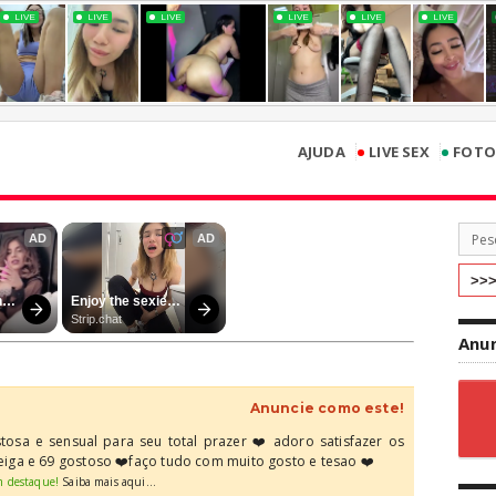
•
•
AJUDA
LIVE SEX
FOTO
Anun
Anuncie como este!
osa e sensual para seu total prazer ❤️ adoro satisfazer os
ga e 69 gostoso ❤️faço tudo com muito gosto e tesao ❤️
m destaque!
Saiba mais aqui...