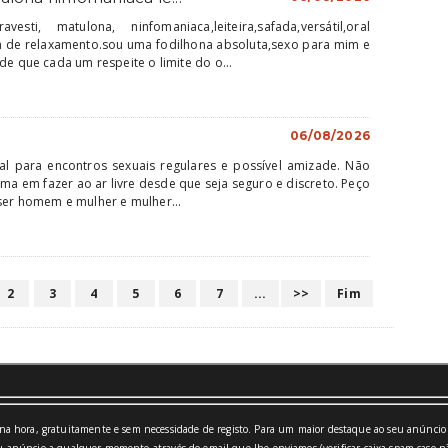
ti, matulona, ninfomaniaca,leiteira,safada,versátil,oral
de relaxamento.sou uma fodilhona absoluta,sexo para mim e
de que cada um respeite o limite do o...
06/08/2026
l para encontros sexuais regulares e possível amizade. Não
ema em fazer ao ar livre desde que seja seguro e discreto. Peço
ser homem e mulher e mulher...
2
3
4
5
6
7
...
>>
Fim
a hora, gratuitamente e sem necessidade de registo. Para um maior destaque ao seu anúncio 