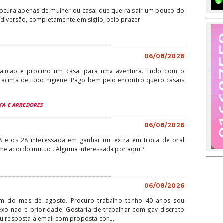
cura apenas de mulher ou casal que queira sair um pouco do
 diversão, completamente em sigilo, pelo prazer
a
06/08/2026
alicão e procuro um casal para uma aventura. Tudo com o
e acima de tudo higiene. Pago bem pelo encontro quero casais
OFA E ARREDORES
06/08/2026
8 e os 28 interessada em ganhar um extra em troca de oral
me acordo mutuo . Alguma interessada por aqui ?
06/08/2026
fim do mes de agosto. Procuro trabalho tenho 40 anos sou
exo nao e prioridade. Gostaria de trabalhar com gay discreto
u resposta a email com proposta con...