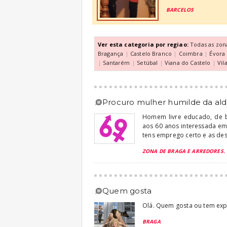
BARCELOS
Ver esta categoria por regiao:
Todas as zon
Bragança
|
Castelo Branco
|
Coimbra
|
Évora
|
Santarém
|
Setúbal
|
Viana do Castelo
|
Vil
procuro mulher humilde da ald
Homem livre educado, de b
aos 60 anos interessada em
tens emprego certo e as des
ZONA DE BRAGA E ARREDORES.
quem gosta
Olá. Quem gosta ou tem expe
BRAGA