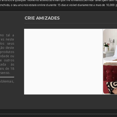
 anúncio a qualquer momento através do email que lhe enviamos (verificar caixa spam caso nã
nchido, o seu anúncio estará online durante 15 dias e visível diariamente a mais de 10,000 p
CRIE AMIZADES
mo tal a
res neste
dos seus
ção deste
 produtos
 idade ou
de outros
icada às
ais de 18
 senso.
oblemas,