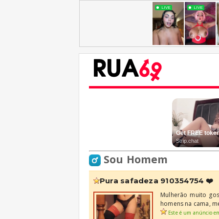
Sou Homem
pura safadeza 910354754 ❤️
Mulherão muito gost
homens na cama, mei
Este é um anúncio e