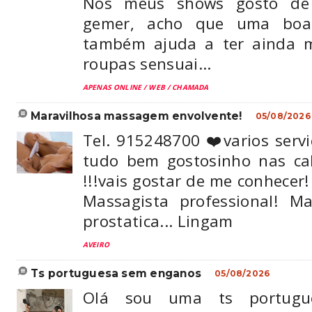
Nos meus shows gosto de
gemer, acho que uma boa
também ajuda a ter ainda m
roupas sensuai...
APENAS ONLINE / WEB / CHAMADA
maravilhosa massagem envolvente!
05/08/2026
Tel. 915248700 ❤️varios serv
tudo bem gostosinho nas ca
!!!vais gostar de me conhecer!
Massagista professional! M
prostatica... Lingam
AVEIRO
ts portuguesa sem enganos
05/08/2026
Olá sou uma ts portugue