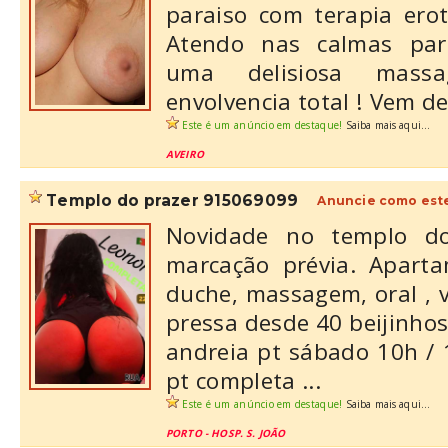
paraiso com terapia erot
Atendo nas calmas para
uma delisiosa mas
envolvencia total ! Vem des
Este é um anúncio em destaque!
Saiba mais aqui...
AVEIRO
templo do prazer 915069099
Anuncie como est
Novidade no templo d
marcação prévia. Aparta
duche, massagem, oral , v
pressa desde 40 beijinhos
andreia pt sábado 10h / 1
pt completa ...
Este é um anúncio em destaque!
Saiba mais aqui...
PORTO - HOSP. S. JOÃO