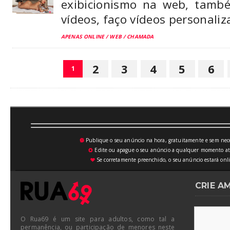
exibicionismo na web, tamb
vídeos, faço vídeos personali
APENAS ONLINE / WEB / CHAMADA
2
3
4
5
6
1
Publique o seu anúncio na hora, gratuitamente e sem neces
💥
Edite ou apague o seu anúncio a qualquer momento atrav
⚙
Se corretamente preenchido, o seu anúncio estará onli
♥
CRIE A
O Rua69 é um site para adultos, como tal a
permanência, ou participação de menores neste