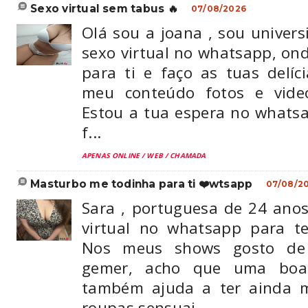
sexo virtual sem tabus 🔥
07/08/2026
Olá sou a joana , sou universi
sexo virtual no whatsapp, o
para ti e faço as tuas delí
meu conteúdo fotos e vide
Estou a tua espera no what
f...
APENAS ONLINE / WEB / CHAMADA
masturbo me todinha para ti ❤️wtsapp
07/08/2
Sara , portuguesa de 24 anos
virtual no whatsapp para t
Nos meus shows gosto de
gemer, acho que uma boa
também ajuda a ter ainda m
roupas sensuai...