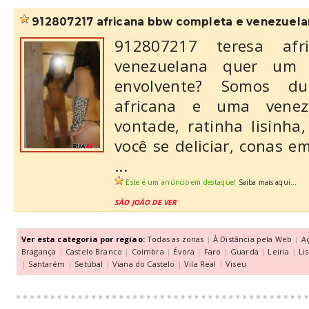
912807217 africana bbw completa e venezuel
912807217 teresa afr
venezuelana quer um 
envolvente? Somos d
africana e uma venez
vontade, ratinha lisinh
você se deliciar, conas e
...
Este é um anúncio em destaque!
Saiba mais aqui...
SÃO JOÃO DE VER
Ver esta categoria por regiao:
Todas as zonas
|
À Distância pela Web
|
A
Bragança
|
Castelo Branco
|
Coimbra
|
Évora
|
Faro
|
Guarda
|
Leiria
|
Li
|
Santarém
|
Setúbal
|
Viana do Castelo
|
Vila Real
|
Viseu