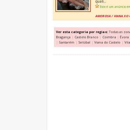
quali...
Este é um anúncio e
AMOROSA / VIANA XO 
Ver esta categoria por regiao:
Todas as zon
Bragança
|
Castelo Branco
|
Coimbra
|
Évora
|
Santarém
|
Setúbal
|
Viana do Castelo
|
Vil