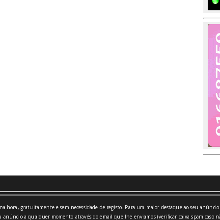
a hora, gratuitamente e sem necessidade de registo. Para um maior destaque ao seu anúncio 
 anúncio a qualquer momento através do email que lhe enviamos (verificar caixa spam caso nã