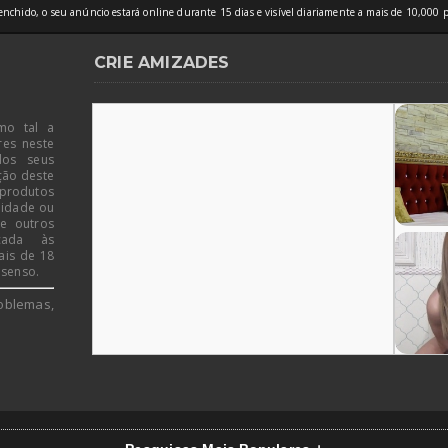
nchido, o seu anúncio estará online durante 15 dias e visível diariamente a mais de 10,000 p
CRIE AMIZADES
mo tal a
res neste
dos seus
ção deste
 produtos
 idade ou
de outros
icada às
ais de 18
 senso.
oblemas,