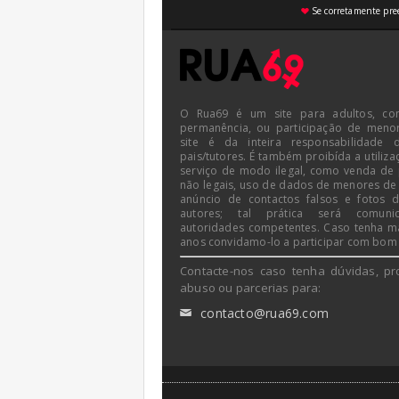
Se corretamente pree
♥
O Rua69 é um site para adultos, co
permanência, ou participação de meno
site é da inteira responsabilidade 
pais/tutores. É também proibída a utiliza
serviço de modo ilegal, como venda de
não legais, uso de dados de menores de
anúncio de contactos falsos e fotos 
autores; tal prática será comun
autoridades competentes. Caso tenha m
anos convidamo-lo a participar com bom
Contacte-nos caso tenha dúvidas, pr
abuso ou parcerias para:
contacto@rua69.com
✉