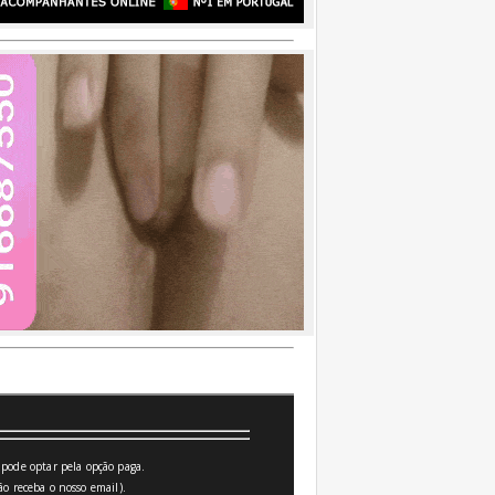
pode optar pela opção paga.
o receba o nosso email).