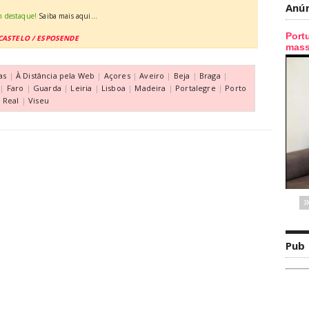
Anú
m destaque!
Saiba mais aqui...
CASTELO / ESPOSENDE
as
|
À Distância pela Web
|
Açores
|
Aveiro
|
Beja
|
Braga
|
|
Faro
|
Guarda
|
Leiria
|
Lisboa
|
Madeira
|
Portalegre
|
Porto
a Real
|
Viseu
Pub