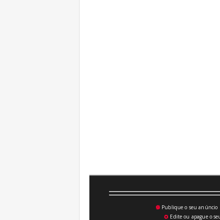
Publique o seu anúncio n
💥
Edite ou apague o seu
⚙