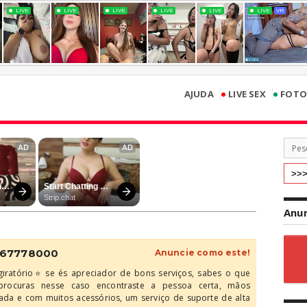
•
•
AJUDA
LIVE SEX
FOTO
Anun
⭐ 967778000
Anuncie como este!
giratório⭐ se és apreciador de bons serviços, sabes o que
rocuras nesse caso encontraste a pessoa certa, mãos
tada e com muitos acessórios, um serviço de suporte de alta