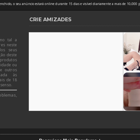
nchido, o seu anúncio estará online durante 15 dias e visível diariamente a mais de 10,000 p
CRIE AMIZADES
mo tal a
res neste
dos seus
ção deste
 produtos
 idade ou
de outros
icada às
ais de 18
 senso.
oblemas,