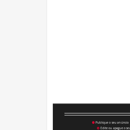
Publique o seu anúncio n
💥
Edite ou apague o seu
⚙