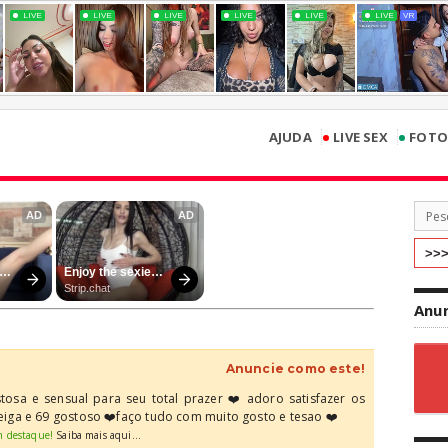
•
•
AJUDA
LIVE SEX
FOTO
Anun
Anuncie como este!
osa e sensual para seu total prazer ❤️ adoro satisfazer os
ga e 69 gostoso ❤️faço tudo com muito gosto e tesao ❤️
m destaque!
Saiba mais aqui...