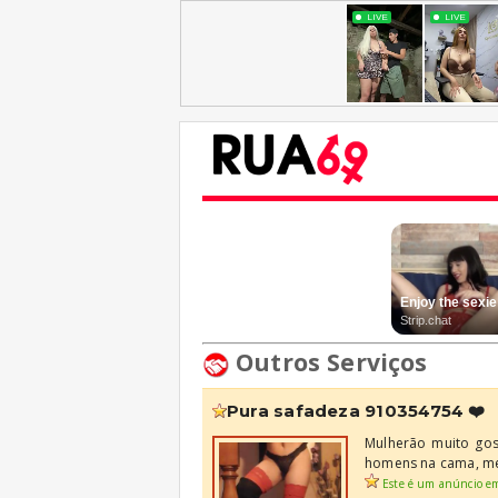
Outros Serviços
pura safadeza 910354754 ❤️
Mulherão muito gost
homens na cama, mei
Este é um anúncio e