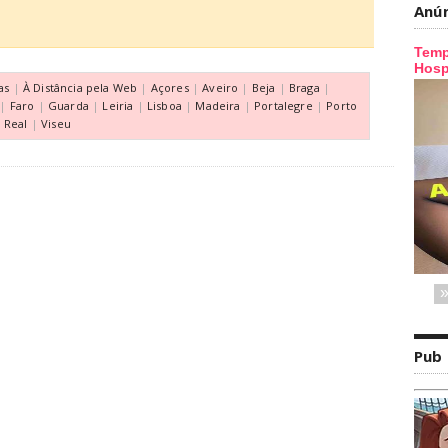
Anú
as
|
À Distância pela Web
|
Açores
|
Aveiro
|
Beja
|
Braga
|
|
Faro
|
Guarda
|
Leiria
|
Lisboa
|
Madeira
|
Portalegre
|
Porto
a Real
|
Viseu
Pub