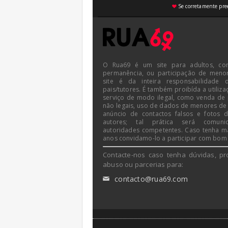
Se corretamente pree
♥
O Rua69 é um site para adultos, co
permanência, ou participação de meno
site é da inteira responsabilidade 
pais/tutores. É também proibída a utiliza
serviço de modo ilegal, como venda de
não legais, uso de dados de menores de
anúncio de contactos falsos e fotos 
autores; tal prática será comun
autoridades competentes. Caso tenha m
anos convidamo-lo a participar com bom
Contacte-nos caso tenha dúvidas, pr
abuso ou parcerias para:
contacto@rua69.com
✉