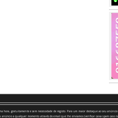
a hora, gratuitamente e sem necessidade de registo. Para um maior destaque ao seu anúncio 
 anúncio a qualquer momento através do email que lhe enviamos (verificar caixa spam caso nã