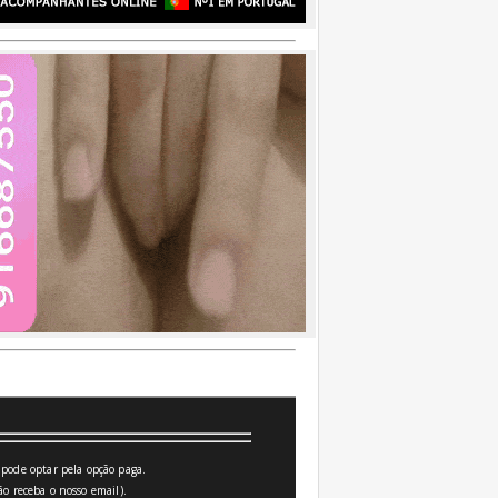
pode optar pela opção paga.
o receba o nosso email).