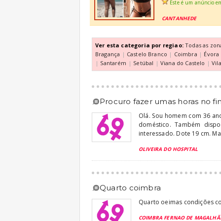
Este é um anúncio e
CANTANHEDE
Ver esta categoria por regiao:
Todas as zon
Bragança
|
Castelo Branco
|
Coimbra
|
Évora
|
Santarém
|
Setúbal
|
Viana do Castelo
|
Vil
procuro fazer umas horas no fin
Olá. Sou homem com 36 anos
doméstico. Também dispo
interessado. Dote 19 cm. Ma
OLIVEIRA DO HOSPITAL
quarto coimbra
Quarto oeimas condições c
COIMBRA FERNAO DE MAGALHÃ