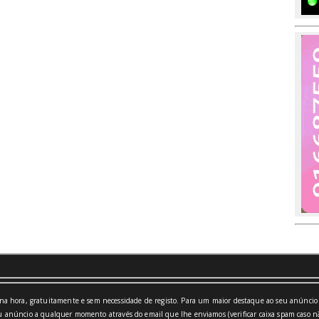
a hora, gratuitamente e sem necessidade de registo. Para um maior destaque ao seu anúncio 
 anúncio a qualquer momento através do email que lhe enviamos (verificar caixa spam caso nã