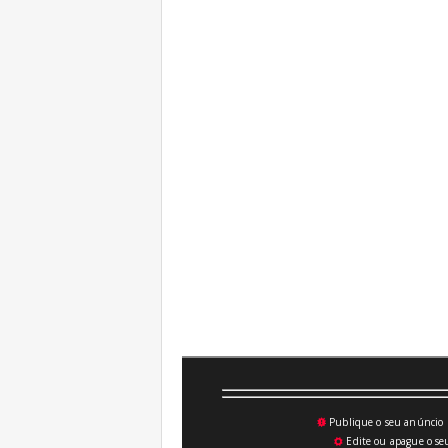
Publique o seu anúncio n
💥
Edite ou apague o seu
⚙