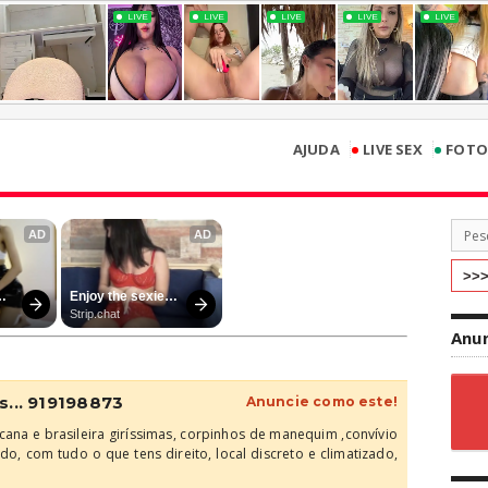
•
•
AJUDA
LIVE SEX
FOTO
Anun
s... 919198873
Anuncie como este!
ana e brasileira giríssimas, corpinhos de manequim ,convívio
do, com tudo o que tens direito, local discreto e climatizado,