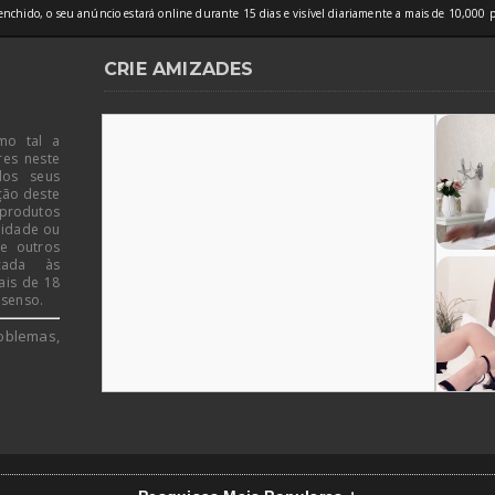
nchido, o seu anúncio estará online durante 15 dias e visível diariamente a mais de 10,000 p
CRIE AMIZADES
mo tal a
res neste
dos seus
ção deste
 produtos
 idade ou
de outros
icada às
ais de 18
 senso.
oblemas,