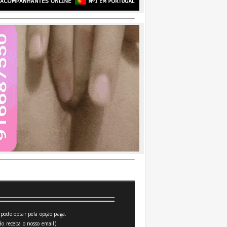
pode optar pela opção paga.
o receba o nosso email).