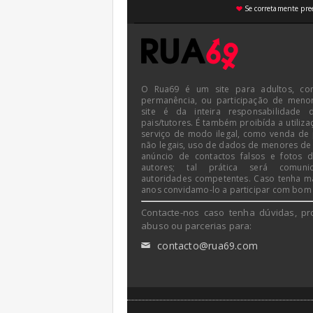
Se corretamente pree
♥
O Rua69 é um site para adultos, co
permanência, ou participação de meno
site é da inteira responsabilidade 
pais/tutores. É também proibída a utiliza
serviço de modo ilegal, como venda de
não legais, uso de dados de menores de
anúncio de contactos falsos e fotos 
autores; tal prática será comun
autoridades competentes. Caso tenha m
anos convidamo-lo a participar com bom
Contacte-nos caso tenha dúvidas, pr
abuso ou parcerias para:
contacto@rua69.com
✉