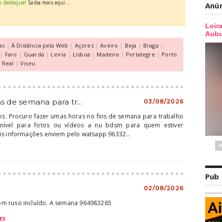
m destaque!
Saiba mais aqui...
Anú
as
|
À Distância pela Web
|
Açores
|
Aveiro
|
Beja
|
Braga
|
|
Faro
|
Guarda
|
Leiria
|
Lisboa
|
Madeira
|
Portalegre
|
Porto
a Real
|
Viseu
s de semana para tr...
03/08/2026
. Procuro fazer umas horas no fins de semana para trabalho
nível para fotos ou vídeos a nu bdsm para quem estiver
is informações enviem pelo watsapp 96332...
Pub
02/08/2026
om ruso incluído. A semana 964983265
ES