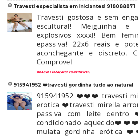
travesti especialista em iniciantes! 918088871
Travesti gostosa e sem eng
escultural! Meiguinha e s
explosivos xxxxl! Bem femi
epassiva! 22x6 reais e pot
aconchegante e discreto! C
Comprove!
BRAGA! LAMAÇAES! CONTINENTE!
915941952 ❤️travesti gordinha tudo ao natural
915941952 ❤️❤️❤️ travesti mi
erotica ❤️travesti mirella arr
passiva com leite dentro 
condicionado aquecido❤️❤️❤️❤
mulata gordinha erótica 