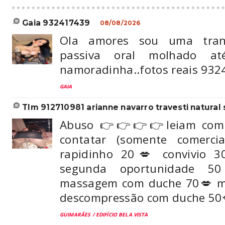
gaia 932417439
08/08/2026
Ola amores sou uma tran
passiva oral molhado at
namoradinha..fotos reais 93
GAIA
tlm 912710981 arianne navarro travesti natural 
Abuso 👉👉👉👉leiam com 
contatar (somente comerci
rapidinho 20💋 convivio 3
segunda oportunidade 5
massagem com duche 70💋 m
descompressão com duche 50
GUIMARÃES / EDIFÍCIO BELA VISTA