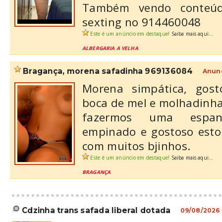
Também vendo conteú
sexting no 914460048
Este é um anúncio em destaque!
Saiba mais aqui...
ALBERGARIA A VELHA
bragança, morena safadinha 969136084
Anunc
Morena simpática, gost
boca de mel e molhadinh
fazermos uma espanh
empinado e gostoso esto
com muitos bjinhos.
Este é um anúncio em destaque!
Saiba mais aqui...
BRAGANÇA
cdzinha trans safada liberal dotada
09/08/2026