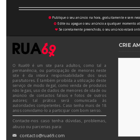
Publique o seu anúncio na hora, gratuitamente e sem neces
💥
Edite ou apague o seu anúncio a qualquer momento atrav
⚙
Se corretamente preenchido, o seu anúncio estará onli
♥
CRIE A
O Rua69 é um site para adultos, como tal a
permanência, ou participação de menores neste
site é da inteira responsabilidade dos seus
pais/tutores. É também proibída a utilização deste
serviço de modo ilegal, como venda de produtos
não legais, uso de dados de menores de idade ou
anúncio de contactos falsos e fotos de outros
autores; tal prática será comunicada às
autoridades competentes. Caso tenha mais de 18
anos convidamo-lo a participar com bom senso.
Contacte-nos caso tenha dúvidas, problemas,
abuso ou parcerias para:
contacto@rua69.com
✉