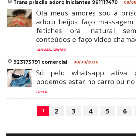
trans priscila adoro iniciantes 961117470
08/0
Ola meus amores sou a prisci
adoro beijos faço massagem r
fetiches oral natural se
conteúdos e faço vídeo cham
VILA REAL CENTRO
923173791 comercial
08/08/2026
Só pelo whatsapp ativa pa
podemos estar no carro ou no
PORTO
2
3
4
5
6
1