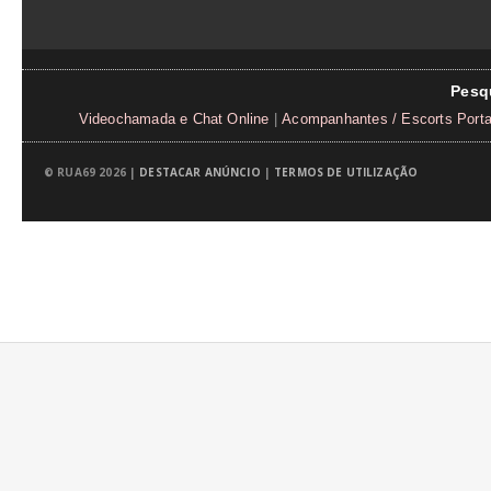
Pesq
Videochamada e Chat Online
|
Acompanhantes / Escorts Porta
© RUA69 2026 |
DESTACAR ANÚNCIO
|
TERMOS DE UTILIZAÇÃO