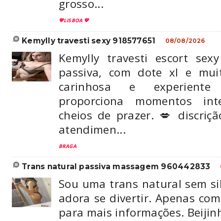
grosso...
💙LISBOA 💙
kemylly travesti sexy 918577651
08/08/2026
Kemylly travesti escort sexy
passiva, com dote xl e muit
carinhosa e experiente 
proporciona momentos int
cheios de prazer. 💋 discriçã
atendimen...
BRAGA
trans natural passiva massagem 960442833
Sou uma trans natural sem si
adora se divertir. Apenas com
para mais informações. Beijin