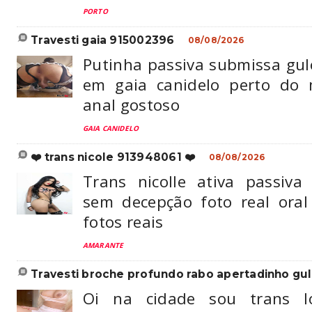
PORTO
travesti gaia 915002396
08/08/2026
Putinha passiva submissa gul
em gaia canidelo perto do 
anal gostoso
GAIA CANIDELO
❤️ trans nicole 913948061 ❤️
08/08/2026
Trans nicolle ativa passiv
sem decepção foto real oral
fotos reais
AMARANTE
travesti broche profundo rabo apertadinho gu
Oi na cidade sou trans lo