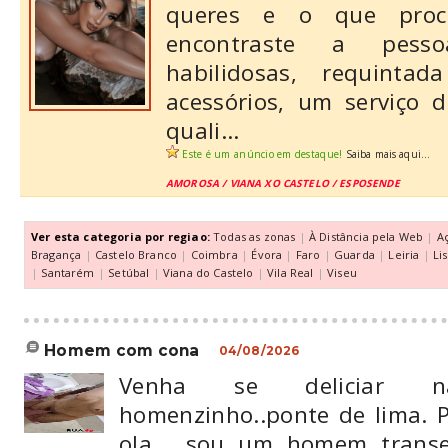
queres e o que proc
encontraste a pess
habilidosas, requint
acessórios, um serviço 
quali...
Este é um anúncio em destaque!
Saiba mais aqui...
AMOROSA / VIANA XO CASTELO / ESPOSENDE
Ver esta categoria por regiao:
Todas as zonas
|
À Distância pela Web
|
A
Bragança
|
Castelo Branco
|
Coimbra
|
Évora
|
Faro
|
Guarda
|
Leiria
|
Li
|
Santarém
|
Setúbal
|
Viana do Castelo
|
Vila Real
|
Viseu
homem com cona
04/08/2026
Venha se deliciar 
homenzinho..ponte de lima. 
ola , sou um homem trans