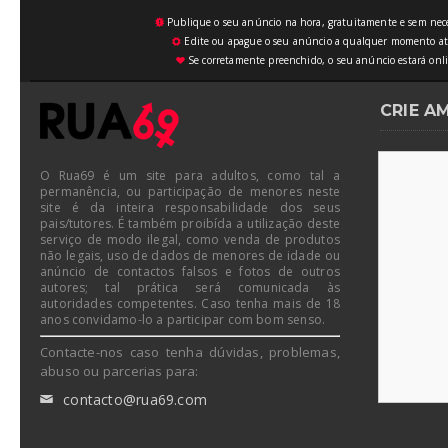
Publique o seu anúncio na hora, gratuitamente e sem neces
💥
Edite ou apague o seu anúncio a qualquer momento atrav
⚙
Se corretamente preenchido, o seu anúncio estará onli
♥
CRIE A
O Rua69 é um site para adultos, como tal a
permanência, ou participação de menores neste
site é da inteira responsabilidade dos seus
pais/tutores. É também proibída a utilização deste
serviço de modo ilegal, como venda de produtos
não legais, uso de dados de menores de idade ou
anúncio de contactos falsos e fotos de outros
autores; tal prática será comunicada às
autoridades competentes. Caso tenha mais de 18
anos convidamo-lo a participar com bom senso.
Contacte-nos caso tenha dúvidas, problemas,
abuso ou parcerias para:
contacto@rua69.com
✉