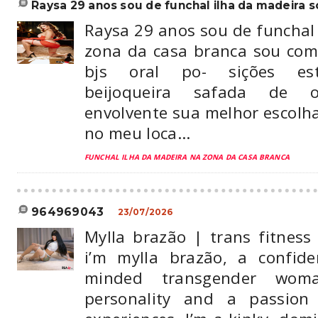
raysa 29 anos sou de funchal ilha da madeira so
Raysa 29 anos sou de funchal
zona da casa branca sou comp
bjs oral po- sições est
beijoqueira safada de 
envolvente sua melhor escolh
no meu loca...
FUNCHAL ILHA DA MADEIRA NA ZONA DA CASA BRANCA
964969043
23/07/2026
Mylla brazão | trans fitness
i’m mylla brazão, a confide
minded transgender wom
personality and a passion 