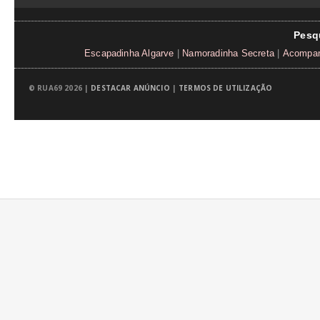
Pesq
Escapadinha Algarve
|
Namoradinha Secreta
|
Acompanh
© RUA69 2026 |
DESTACAR ANÚNCIO
|
TERMOS DE UTILIZAÇÃO