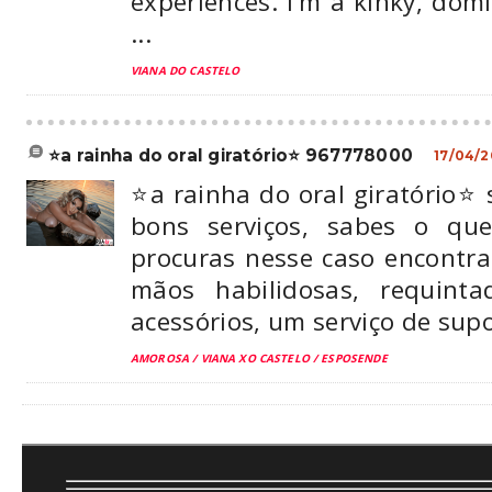
experiences. I’m a kinky, domi
...
VIANA DO CASTELO
⭐a rainha do oral giratório⭐ 967778000
17/04/
⭐a rainha do oral giratório⭐ 
bons serviços, sabes o qu
procuras nesse caso encontra
mãos habilidosas, requint
acessórios, um serviço de supor
AMOROSA / VIANA XO CASTELO / ESPOSENDE