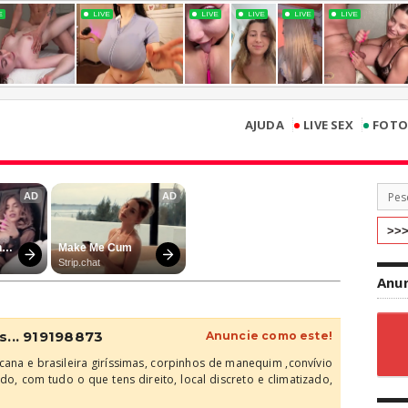
•
•
AJUDA
LIVE SEX
FOTO
Anun
s... 919198873
Anuncie como este!
ana e brasileira giríssimas, corpinhos de manequim ,convívio
do, com tudo o que tens direito, local discreto e climatizado,