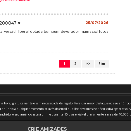
ÇO VÍDEO CHAMADA
3280847 ♥️
25/07/2026
te versátil liberal dotada bumbum devorador mamasxxl fotos
1
2
>>
Fim
a hora, gratuitamente e sem necessidade de registo. Para um maior destaque ao seu anúncio 
 anúncio a qualquer momento através do email que lhe enviamos (verificar caixa spam caso nã
nchido, o seu anúncio estará online durante 15 dias e visível diariamente a mais de 10,000 p
CRIE AMIZADES