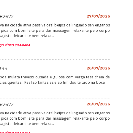
682672
27/07/2026
ova na cidade ativa passiva oral beijos de linguado sen enganos
 pica com bom leite para dar massagem relaxante pelo corpo
gista deixarei te bem relaxa...
ÇO VÍDEO CHAMADA
1394
26/07/2026
boa mulata travesti ousada e gulosa com verga tesa cheia de
icias quentes.. Realiso fantasias e ao fim dou te tudo na boca
682672
26/07/2026
ova na cidade ativa passiva oral beijos de linguado sen enganos
 pica com bom leite para dar massagem relaxante pelo corpo
gista deixarei te bem relaxa...