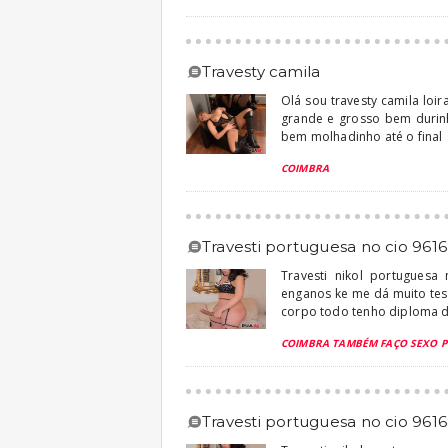
travesty camila
Olá sou travesty camila loi
grande e grosso bem durin
bem molhadinho até o final
COIMBRA
travesti portuguesa no cio 961
Travesti nikol portuguesa
enganos ke me dá muito tes
corpo todo tenho diploma de
COIMBRA TAMBÉM FAÇO SEXO 
travesti portuguesa no cio 961