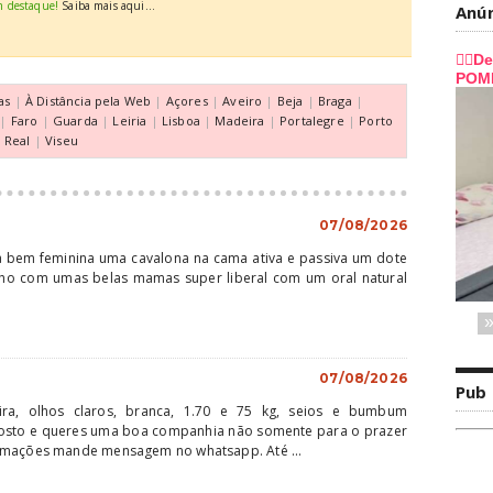
m destaque!
Saiba mais aqui...
Anú
as
|
À Distância pela Web
|
Açores
|
Aveiro
|
Beja
|
Braga
|
|
Faro
|
Guarda
|
Leiria
|
Lisboa
|
Madeira
|
Portalegre
|
Porto
a Real
|
Viseu
07/08/2026
ra bem feminina uma cavalona na cama ativa e passiva um dote
ho com umas belas mamas super liberal com um oral natural
07/08/2026
Pub
oira, olhos claros, branca, 1.70 e 75 kg, seios e bumbum
osto e queres uma boa companhia não somente para o prazer
rmações mande mensagem no whatsapp. Até ...