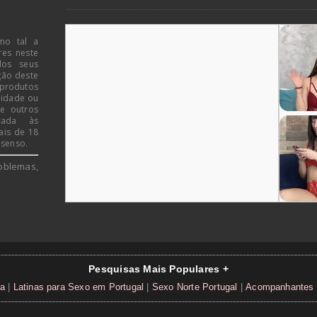
mo tal a
res neste
dos seus
ção deste
 produtos
 idade ou
de outros
icada às
ais de 18
 senso.
oblemas,
Pesquisas Mais Populares +
ia
|
Latinas para Sexo em Portugal
|
Sexo Norte Portugal
|
Acompanhantes /