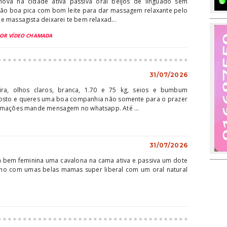
 nova na cidade ativa passiva oral beijos de linguado sem
ão boa pica com bom leite para dar massagem relaxante pelo
 massagista deixarei te bem relaxad...
POR VÍDEO CHAMADA
31/07/2026
oira, olhos claros, branca, 1.70 e 75 kg, seios e bumbum
osto e queres uma boa companhia não somente para o prazer
rmações mande mensagem no whatsapp. Até ...
31/07/2026
ra bem feminina uma cavalona na cama ativa e passiva um dote
ho com umas belas mamas super liberal com um oral natural