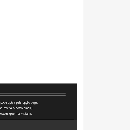
pode optar pela opção paga.
o receba o nosso email).
essoas que nos visitam.