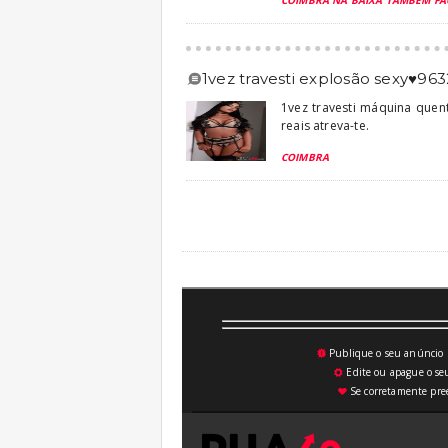
COIMBRA NA BAIXA TAMBÉM FA
1vez travesti explosão sexy♥️96
1vez travesti máquina quen
reais atreva-te.
COIMBRA
Publique o seu anúncio n
💥
Edite ou apague o seu
⚙
Se corretamente pree
♥