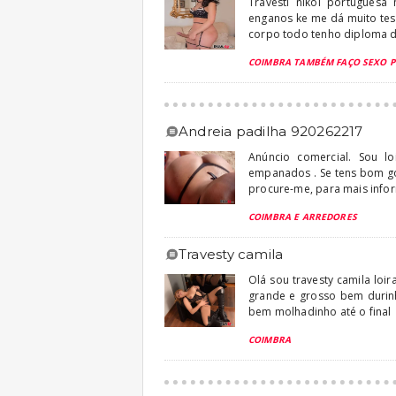
Travesti nikol portuguesa
enganos ke me dá muito tes
corpo todo tenho diploma de
COIMBRA TAMBÉM FAÇO SEXO 
andreia padilha 920262217
Anúncio comercial. Sou l
empanados . Se tens bom g
procure-me, para mais info
COIMBRA E ARREDORES
travesty camila
Olá sou travesty camila loi
grande e grosso bem durin
bem molhadinho até o final
COIMBRA