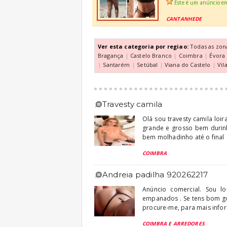
Este é um anúncio e
CANTANHEDE
Ver esta categoria por regiao:
Todas as zon
Bragança
|
Castelo Branco
|
Coimbra
|
Évora
|
Santarém
|
Setúbal
|
Viana do Castelo
|
Vil
travesty camila
Olá sou travesty camila loi
grande e grosso bem durin
bem molhadinho até o final
COIMBRA
andreia padilha 920262217
Anúncio comercial. Sou l
empanados . Se tens bom g
procure-me, para mais info
COIMBRA E ARREDORES