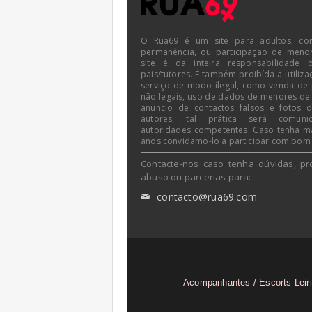
O Rua69 é um site para adultos, co
permanência, ou participação de meno
site é da inteira responsabilidade 
pais/tutores. É também proibída a utiliza
serviço de modo ilegal, como venda de
não legais, uso de dados de menores de
anúncio de contactos falsos e fotos 
autores; tal prática será comun
autoridades competentes. Caso tenha m
anos convidamo-lo a participar com bom
Contacte-nos caso tenha dúvidas, pr
abuso ou parcerias para:
contacto@rua69.com
✉
Acompanhantes / Escorts Leir