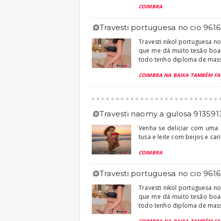
COIMBRA
travesti portuguesa no cio 961
Travesti nikol portuguesa n
que me dá muito tesão boa
todo tenho diploma de massa
COIMBRA NA BAIXA TAMBÉM FA
travesti naomy a gulosa 91359
Venha se deliciar com uma 
tusa e leite com beijos e car
COIMBRA
travesti portuguesa no cio 961
Travesti nikol portuguesa n
que me dá muito tesão boa
todo tenho diploma de massa