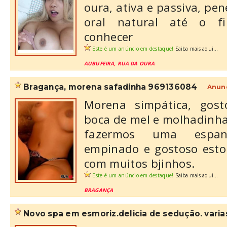
oura, ativa e passiva, pen
oral natural até o f
conhecer
Este é um anúncio em destaque!
Saiba mais aqui...
AUBUFEIRA, RUA DA OURA
bragança, morena safadinha 969136084
Anunc
Morena simpática, gost
boca de mel e molhadinh
fazermos uma espanh
empinado e gostoso esto
com muitos bjinhos.
Este é um anúncio em destaque!
Saiba mais aqui...
BRAGANÇA
novo spa em esmoriz.delicia de sedução. varias 