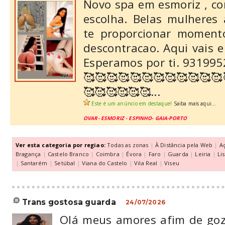
Novo spa em esmoriz , c
escolha. Belas mulheres
te proporcionar moment
descontracao. Aqui vais e
Esperamos por ti. 931995
🥰🥰🥰🥰🥰🥰🥰🥰🥰🥰🥰🥰
🥰🥰🥰🥰🥰🥰...
Este é um anúncio em destaque!
Saiba mais aqui...
OVAR- ESMORIZ - ESPINHO- GAIA-PORTO
Ver esta categoria por regiao:
Todas as zonas
|
À Distância pela Web
|
A
Bragança
|
Castelo Branco
|
Coimbra
|
Évora
|
Faro
|
Guarda
|
Leiria
|
Li
|
Santarém
|
Setúbal
|
Viana do Castelo
|
Vila Real
|
Viseu
trans gostosa guarda
24/07/2026
Olá meus amores afim de goz