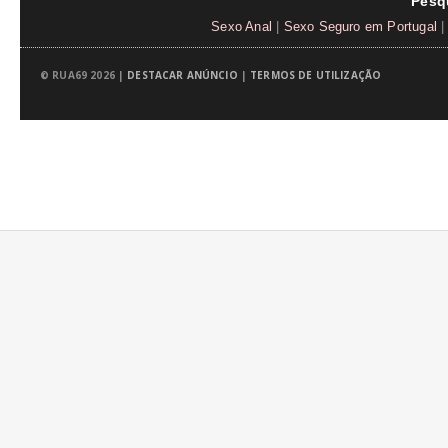
Pesq
Sexo Anal
|
Sexo Seguro em Portugal
|
© RUA69 2026 |
DESTACAR ANÚNCIO
|
TERMOS DE UTILIZAÇÃO