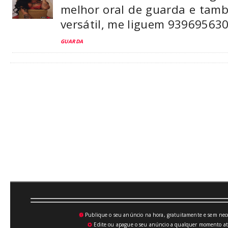
melhor oral de guarda e tam
versátil, me liguem 93969563
GUARDA
Publique o seu anúncio na hora, gratuitamente e sem neces
💥
Edite ou apague o seu anúncio a qualquer momento atrav
⚙