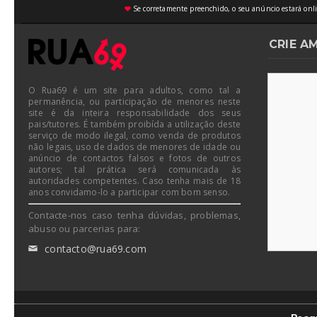
Se corretamente preenchido, o seu anúncio estará onli
♥
CRIE A
O Rua69 é um site para adultos, como tal a
permanência, ou participação de menores neste
site é da inteira responsabilidade dos seus
pais/tutores. É também proibída a utilização deste
serviço de modo ilegal, como venda de produtos
não legais, uso de dados de menores de idade ou
anúncio de contactos falsos e fotos de outros
autores; tal prática será comunicada às
autoridades competentes. Caso tenha mais de 18
anos convidamo-lo a participar com bom senso.
Contacte-nos caso tenha dúvidas, problemas,
abuso ou parcerias para:
contacto@rua69.com
✉