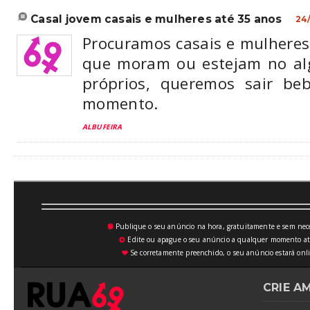
casal jovem casais e mulheres até 35 anos
24
Procuramos casais e mulheres
que moram ou estejam no alg
próprios, queremos sair b
momento.
ALBUFEIRA
Publique o seu anúncio na hora, gratuitamente e sem neces
💥
Edite ou apague o seu anúncio a qualquer momento atrav
⚙
Se corretamente preenchido, o seu anúncio estará onli
♥
CRIE A