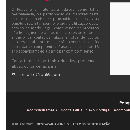
O Rua69 é um site para adultos, como tal a
permanência, ou participação de menores neste
site é da inteira responsabilidade dos seus
pais/tutores. É também proibída a utilização deste
serviço de modo ilegal, como venda de produtos
não legais, uso de dados de menores de idade ou
anúncio de contactos falsos e fotos de outros
autores; tal prática será comunicada às
autoridades competentes. Caso tenha mais de 18
anos convidamo-lo a participar com bom senso.
Contacte-nos caso tenha dúvidas, problemas,
abuso ou parcerias para:
contacto@rua69.com
✉
Pesq
Acompanhantes / Escorts Leiria
|
Sexo Portugal
|
Acompanh
© RUA69 2026 |
DESTACAR ANÚNCIO
|
TERMOS DE UTILIZAÇÃO