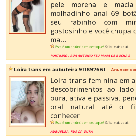
pele morena e macia
molhadinho anal 69 bot
seu rabinho com mi
gostosinho e você chupa o
ma...
Este é um anúncio em destaque!
Saiba mais aqui...
PORTIMÃO , RUA ANTÓNIO FEU PRAIA DA ROCHA S
loira trans em aubufeira 911897661
Anuncie co
Loira trans feminina em a
descobrimentos ao lado
oura, ativa e passiva, pen
oral natural até o f
conhecer
Este é um anúncio em destaque!
Saiba mais aqui...
AUBUFEIRA, RUA DA OURA