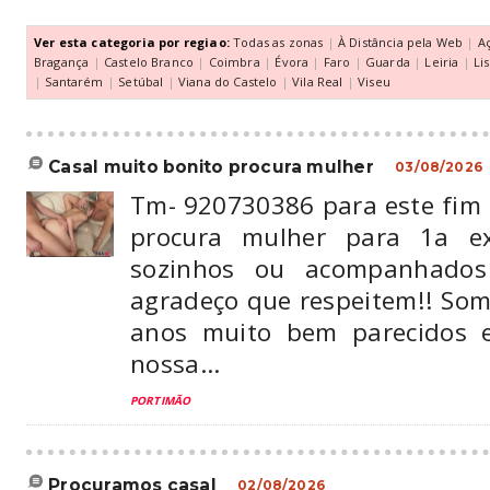
Ver esta categoria por regiao:
Todas as zonas
|
À Distância pela Web
|
A
Bragança
|
Castelo Branco
|
Coimbra
|
Évora
|
Faro
|
Guarda
|
Leiria
|
Li
|
Santarém
|
Setúbal
|
Viana do Castelo
|
Vila Real
|
Viseu
casal muito bonito procura mulher
03/08/2026
Tm- 920730386 para este fim 
procura mulher para 1a ex
sozinhos ou acompanhados 
agradeço que respeitem!! Som
anos muito bem parecidos e
nossa...
PORTIMÃO
procuramos casal
02/08/2026