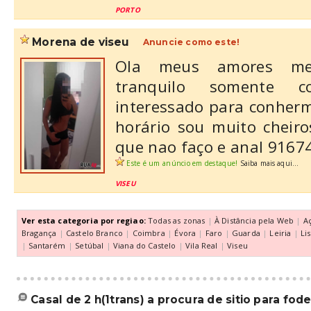
PORTO
morena de viseu
Anuncie como este!
Ola meus amores me
tranquilo somente 
interessado para conherm
horário sou muito cheiro
que nao faço e anal 9167
Este é um anúncio em destaque!
Saiba mais aqui...
VISEU
Ver esta categoria por regiao:
Todas as zonas
|
À Distância pela Web
|
A
Bragança
|
Castelo Branco
|
Coimbra
|
Évora
|
Faro
|
Guarda
|
Leiria
|
Li
|
Santarém
|
Setúbal
|
Viana do Castelo
|
Vila Real
|
Viseu
casal de 2 h(1trans) a procura de sitio para fode