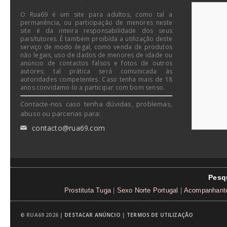
O Rua69 é um site para adultos, como tal a
permanência, ou participação de menores neste
site é da inteira responsabilidade dos seus
pais/tutores. É também proibída a utilização deste
serviço de modo ilegal, como venda de produtos
não legais, uso de dados de menores de idade ou
anúncio de contactos falsos e fotos de outros
autores; tal prática será comunicada às
autoridades competentes. Caso tenha mais de 18
anos convidamo-lo a participar com bom senso.
Contacte-nos caso tenha dúvidas, problemas,
abuso ou parcerias para:
contacto@rua69.com
✉
Pesq
Prostituta Tuga
|
Sexo Norte Portugal
|
Acompanhante
© RUA69 2026 |
DESTACAR ANÚNCIO
|
TERMOS DE UTILIZAÇÃO