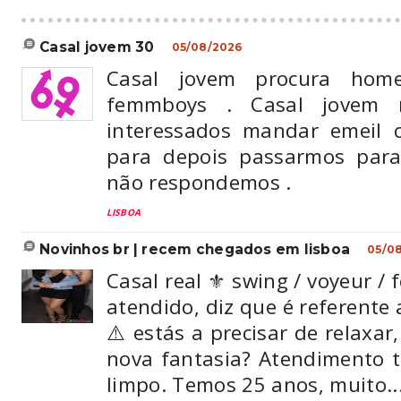
casal jovem 30
05/08/2026
Casal jovem procura hom
femmboys . Casal jovem 
interessados mandar emeil 
para depois passarmos par
não respondemos .
LISBOA
novinhos br | recem chegados em lisboa
05/0
Casal real ⚜️ swing / voyeur / f
atendido, diz que é referente 
⚠️ estás a precisar de relaxar
nova fantasia? Atendimento tr
limpo. Temos 25 anos, muito..