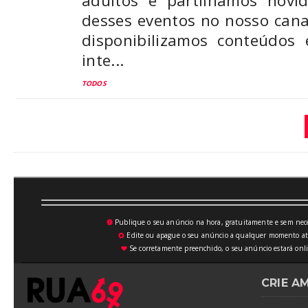
adultos e partilhamos nov
desses eventos no nosso can
disponibilizamos conteúdos 
inte...
TODOS
Publique o seu anúncio na hora, gratuitamente e sem neces
💥
Edite ou apague o seu anúncio a qualquer momento atrav
⚙
Se corretamente preenchido, o seu anúncio estará onli
♥
CRIE A