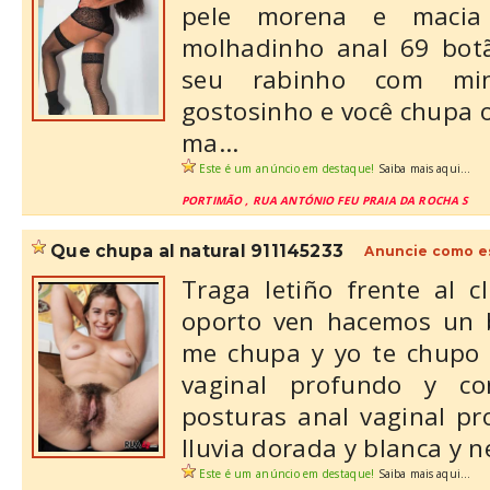
pele morena e macia
molhadinho anal 69 bot
seu rabinho com mi
gostosinho e você chupa o
ma...
Este é um anúncio em destaque!
Saiba mais aqui...
PORTIMÃO , RUA ANTÓNIO FEU PRAIA DA ROCHA S
que chupa al natural 911145233
Anuncie como e
Traga letiño frente al 
oporto ven hacemos un 
me chupa y yo te chupo 
vaginal profundo y c
posturas anal vaginal p
lluvia dorada y blanca y ne
Este é um anúncio em destaque!
Saiba mais aqui...