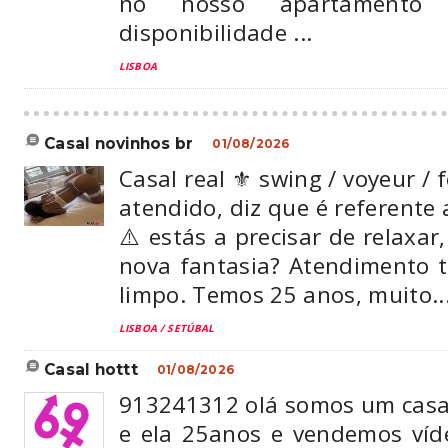
no nosso apartamento
disponibilidade ...
LISBOA
casal novinhos br
01/08/2026
Casal real ⚜️ swing / voyeur / f
atendido, diz que é referente 
⚠️ estás a precisar de relaxar
nova fantasia? Atendimento tr
limpo. Temos 25 anos, muito..
LISBOA / SETÚBAL
casal hottt
01/08/2026
913241312 olá somos um casal
e ela 25anos e vendemos víd