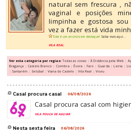
natural sem frescura , nã
vaginal e posições min
limpinha e gostosa sou 
vez a fazer está vida minh.
Este é um anúncio em destaque!
Saiba mais aqui...
VILA REAL
Ver esta categoria por regiao:
Todas as zonas
|
À Distância pela Web
|
A
Bragança
|
Castelo Branco
|
Coimbra
|
Évora
|
Faro
|
Guarda
|
Leiria
|
Li
|
Santarém
|
Setúbal
|
Viana do Castelo
|
Vila Real
|
Viseu
casal procura casal
06/08/2026
Casal procura casal com higiene
VILA POUCA DE AGUIAR
nesta sexta feira
06/08/2026