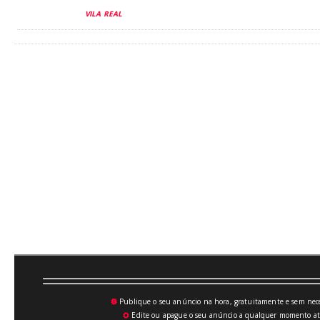
VILA REAL
Publique o seu anúncio na hora, gratuitamente e sem neces
💥
Edite ou apague o seu anúncio a qualquer momento atrav
⚙