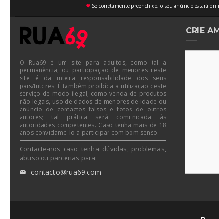
Se corretamente preenchido, o seu anúncio estará onli
♥
CRIE A
O Rua69 é um site para adultos, como tal a
permanência, ou participação de menores neste
site é da inteira responsabilidade dos seus
pais/tutores. É também proibída a utilização deste
serviço de modo ilegal, como venda de produtos
não legais, uso de dados de menores de idade ou
anúncio de contactos falsos e fotos de outros
autores; tal prática será comunicada às
autoridades competentes. Caso tenha mais de 18
anos convidamo-lo a participar com bom senso.
Contacte-nos caso tenha dúvidas, problemas,
abuso ou parcerias para:
contacto@rua69.com
✉