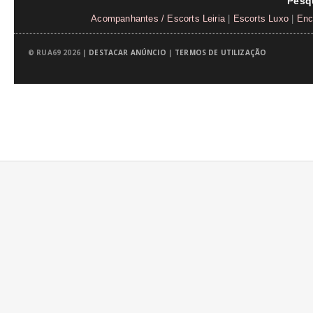
Pesq
Acompanhantes / Escorts Leiria
|
Escorts Luxo
|
Enc
© RUA69 2026 |
DESTACAR ANÚNCIO
|
TERMOS DE UTILIZAÇÃO