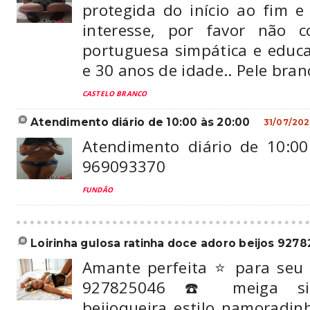
protegida do início ao fim e
interesse, por favor não c
portuguesa simpática e educ
e 30 anos de idade.. Pele branc
CASTELO BRANCO
atendimento diário de 10:00 às 20:00
31/07/20
Atendimento diário de 10:00
969093370
FUNDÃO
loirinha gulosa ratinha doce adoro beijos 9278
Amante perfeita ⭐️ para seu t
927825046 ☎️ meiga sim
beijoqueira estilo namoradin