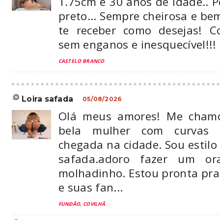
1.75cm e 30 anos de idade.. P
preto... Sempre cheirosa e b
te receber como desejas! Co
sem enganos e inesquecível!!
CASTELO BRANCO
loira safada
05/08/2026
Olá meus amores! Me chamo
bela mulher com curvas br
chegada na cidade. Sou estil
safada.adoro fazer um o
molhadinho. Estou pronta pra 
e suas fan...
FUNDÃO, COVILHÃ