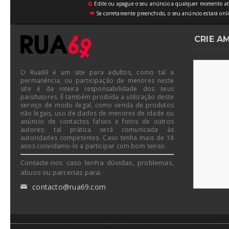
Edite ou apague o seu anúncio a qualquer momento atrav
⚙
Se corretamente preenchido, o seu anúncio estará onli
♥
CRIE A
O Rua69 é um site para adultos, como tal a
permanência, ou participação de menores neste
site é da inteira responsabilidade dos seus
pais/tutores. É também proibída a utilização deste
serviço de modo ilegal, como venda de produtos
não legais, uso de dados de menores de idade ou
anúncio de contactos falsos e fotos de outros
autores; tal prática será comunicada às
autoridades competentes. Caso tenha mais de 18
anos convidamo-lo a participar com bom senso.
Contacte-nos caso tenha dúvidas, problemas,
abuso ou parcerias para:
contacto@rua69.com
✉