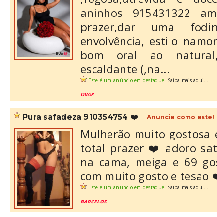
aninhos 915431322 am
prazer,dar uma fod
envolvência, estilo nam
bom oral ao natural
escaldante (,na...
Este é um anúncio em destaque!
Saiba mais aqui...
OVAR
pura safadeza 910354754 ❤️
Anuncie como este!
Mulherão muito gostosa 
total prazer ❤️ adoro sa
na cama, meiga e 69 go
com muito gosto e tesao 
Este é um anúncio em destaque!
Saiba mais aqui...
BARCELOS