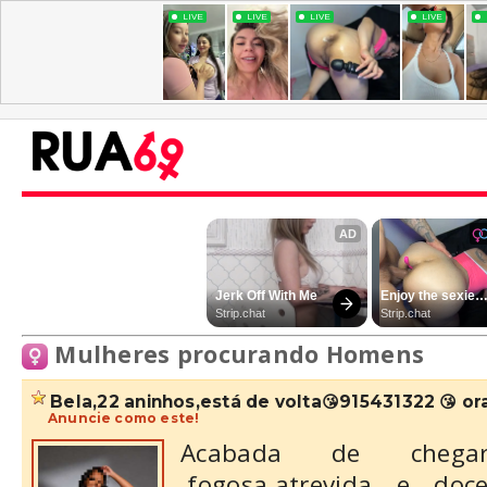
Mulheres procurando Homens
bela,22 aninhos,está de volta😘915431322 😘 oral
Anuncie como este!
Acabada de chegar,
,fogosa,atrevida e d