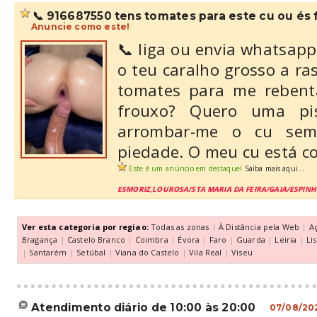
📞 916687550 tens tomates para este cu ou és
Anuncie como este!
📞 liga ou envia whatsap
o teu caralho grosso a ra
tomates para me rebent
frouxo? Quero uma p
arrombar-me o cu sem
piedade. O meu cu está c
Este é um anúncio em destaque!
Saiba mais aqui...
ESMORIZ,LOUROSA/STA MARIA DA FEIRA/GAIA/ESPIN
Ver esta categoria por regiao:
Todas as zonas
|
À Distância pela Web
|
A
Bragança
|
Castelo Branco
|
Coimbra
|
Évora
|
Faro
|
Guarda
|
Leiria
|
Li
|
Santarém
|
Setúbal
|
Viana do Castelo
|
Vila Real
|
Viseu
atendimento diário de 10:00 às 20:00
07/08/20