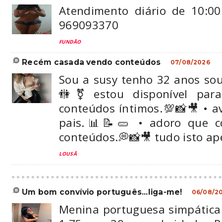
Atendimento diário de 10:00
969093370
FUNDÃO
recém casada vendo conteúdos
07/08/2026
Sou a susy tenho 32 anos sou
🚻⚧️ estou disponível pa
conteúdos íntimos.💯📸🎥 • a
pais.📊📝🥒 • adoro que 
conteúdos.💭📸🎥 tudo isto ap
LOUSÃ
um bom convívio português...liga-me!
06/08/2
Menina portuguesa simpática