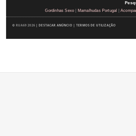
Pesq
Gordinhas Sexo
|
Mamalhudas Portugal
|
Acompan
© RUA69 2026 |
DESTACAR ANÚNCIO
|
TERMOS DE UTILIZAÇÃO