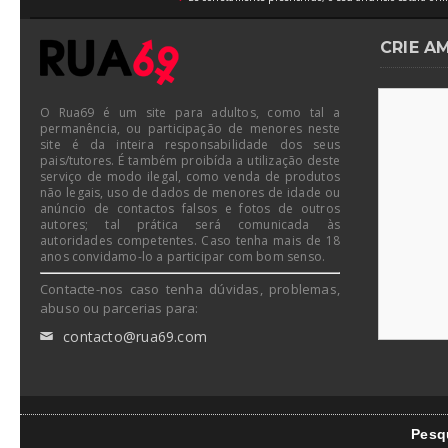
CRIE A
O Rua69 é um site para adultos, como tal a
permanência, ou participação de menores neste
site é da inteira responsabilidade dos seus
pais/tutores. É também proibída a utilização deste
serviço de modo ilegal, como venda de produtos
não legais, uso de dados de menores de idade ou
anúncio de contactos falsos e fotos de outros
autores; tal prática será comunicada às
autoridades competentes. Caso tenha mais de 18
anos convidamo-lo a participar com bom senso.
Contacte-nos caso tenha dúvidas, problemas,
abuso ou parcerias para:
contacto@rua69.com
✉
Pesq