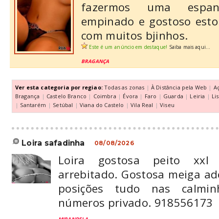
fazermos uma espanh
empinado e gostoso esto
com muitos bjinhos.
Este é um anúncio em destaque!
Saiba mais aqui...
BRAGANÇA
Ver esta categoria por regiao:
Todas as zonas
|
À Distância pela Web
|
A
Bragança
|
Castelo Branco
|
Coimbra
|
Évora
|
Faro
|
Guarda
|
Leiria
|
Li
|
Santarém
|
Setúbal
|
Viana do Castelo
|
Vila Real
|
Viseu
loira safadinha
08/08/2026
Loira gostosa peito xx
arrebitado. Gostosa meiga a
posições tudo nas calmi
números privado. 918556173