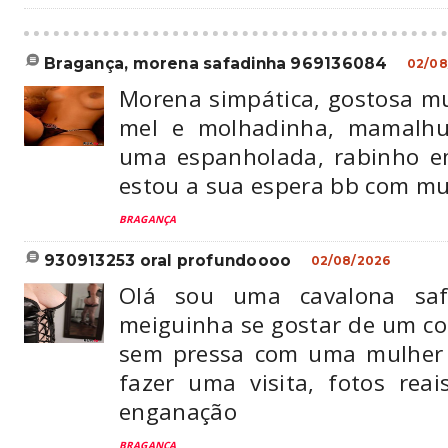
bragança, morena safadinha 969136084
02/08
Morena simpática, gostosa mu
mel e molhadinha, mamalhu
uma espanholada, rabinho e
estou a sua espera bb com mui
BRAGANÇA
930913253 oral profundoooo
02/08/2026
Olá sou uma cavalona safa
meiguinha se gostar de um co
sem pressa com uma mulher
fazer uma visita, fotos rea
enganação
BRAGANÇA