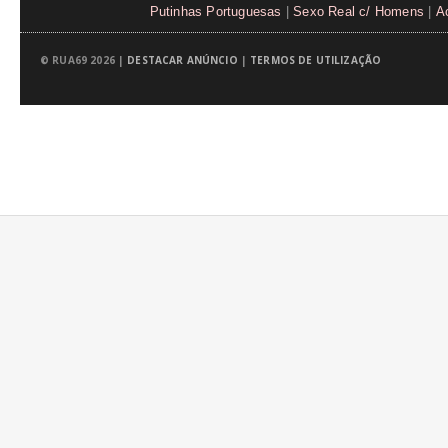
Putinhas Portuguesas
|
Sexo Real c/ Homens
|
A
© RUA69 2026 |
DESTACAR ANÚNCIO
|
TERMOS DE UTILIZAÇÃO