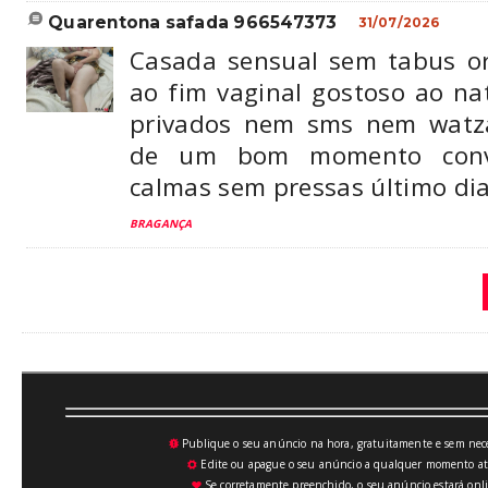
quarentona safada 966547373
31/07/2026
Casada sensual sem tabus o
ao fim vaginal gostoso ao n
privados nem sms nem watz
de um bom momento conví
calmas sem pressas último di
BRAGANÇA
Publique o seu anúncio na hora, gratuitamente e sem neces
💥
Edite ou apague o seu anúncio a qualquer momento atrav
⚙
Se corretamente preenchido, o seu anúncio estará onli
♥