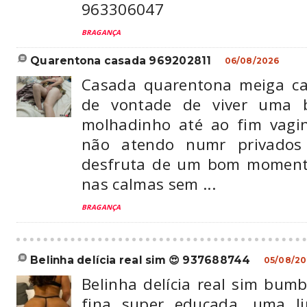
963306047
BRAGANÇA
quarentona casada 969202811
06/08/2026
Casada quarentona meiga ca
de vontade de viver uma b
molhadinho até ao fim vagi
não atendo numr privado
desfruta de um bom momento
nas calmas sem ...
BRAGANÇA
belinha delícia real sim 😍 937688744
05/08/20
Belinha delícia real sim bum
fina super educada, uma l