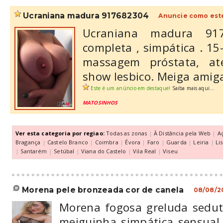
ucraniana madura 917682304
Anuncie como est
Ucraniana madura 917
completa , simpática . 15-
massagem próstata, ate
show lesbico. Meiga ami
Este é um anúncio em destaque!
Saiba mais aqui...
MATOSINHOS
Ver esta categoria por regiao:
Todas as zonas
|
À Distância pela Web
|
A
Bragança
|
Castelo Branco
|
Coimbra
|
Évora
|
Faro
|
Guarda
|
Leiria
|
Li
|
Santarém
|
Setúbal
|
Viana do Castelo
|
Vila Real
|
Viseu
morena pele bronzeada cor de canela
08/08/2
Morena fogosa greluda sedut
meiguinha simpática sensual 