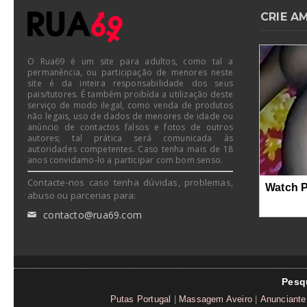
CRIE A
O Rua69 é um site para adultos, como tal a
permanência, ou participação de menores neste
site é da inteira responsabilidade dos seus
pais/tutores. É também proibída a utilização deste
serviço de modo ilegal, como venda de produtos
não legais, uso de dados de menores de idade ou
anúncio de contactos falsos e fotos de outros
autores; tal prática será comunicada às
autoridades competentes. Caso tenha mais de 18
anos convidamo-lo a participar com bom senso.
Contacte-nos caso tenha dúvidas, problemas,
Watch 
abuso ou parcerias para:
contacto@rua69.com
✉
Pesq
Putas Portugal
|
Massagem Aveiro
|
Anunciante