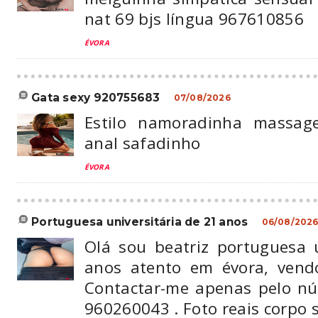
nat 69 bjs língua 967610856
ÉVORA
gata sexy 920755683
07/08/2026
Estilo namoradinha massag
anal safadinho
ÉVORA
portuguesa universitária de 21 anos
06/08/202
Olá sou beatriz portuguesa u
anos atento em évora, vend
Contactar-me apenas pelo n
960260043 . Foto reais corpo 