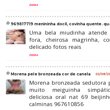
ÉVORA
969817719 menininha docil, covinha quente. quar
Uma bela miudinha atende 
fora, cheirosa magrinha, co
delicado fotos reais
ÉVORA
morena pele bronzeada cor de canela
02/08/2
Morena bronzeada sedutora p
muito meiguinha simpáti
deliciosa oral nat 69 beijin
calminas 967610856