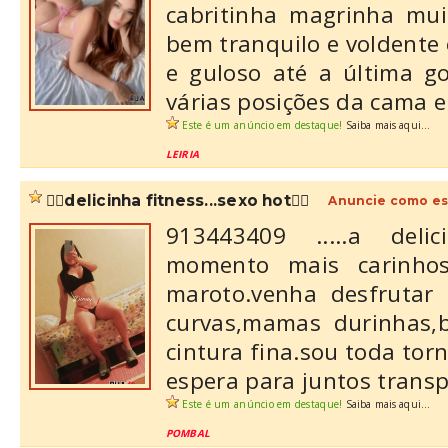
cabritinha magrinha mui
bem tranquilo e voldente
e guloso até a última g
várias posições da cama e
Este é um anúncio em destaque!
Saiba mais aqui...
LEIRIA
❤️‍🔥delicinha fitness...sexo hot❤️‍🔥
Anuncie como es
913443409 .....a deli
momento mais carinho
maroto.venha desfrutar
curvas,mamas durinhas,
cintura fina.sou toda tor
espera para juntos transp
Este é um anúncio em destaque!
Saiba mais aqui...
POMBAL