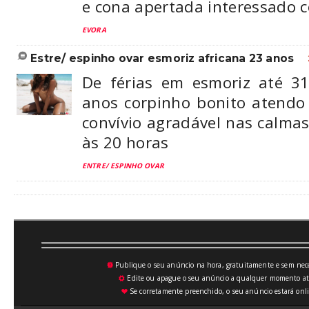
e cona apertada interessado 
EVORA
estre/ espinho ovar esmoriz africana 23 anos
De férias em esmoriz até 31
anos corpinho bonito atend
convívio agradável nas calma
às 20 horas
ENTRE/ ESPINHO OVAR
Publique o seu anúncio na hora, gratuitamente e sem neces
💥
Edite ou apague o seu anúncio a qualquer momento atrav
⚙
Se corretamente preenchido, o seu anúncio estará onli
♥