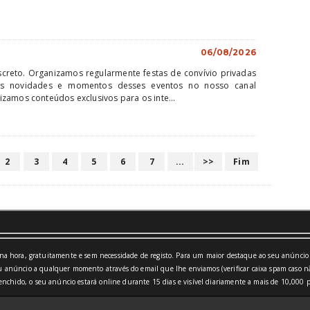
06/08/2026
creto. Organizamos regularmente festas de convívio privadas
mos novidades e momentos desses eventos no nosso canal
zamos conteúdos exclusivos para os inte...
2
3
4
5
6
7
...
>>
Fim
a hora, gratuitamente e sem necessidade de registo. Para um maior destaque ao seu anúncio 
 anúncio a qualquer momento através do email que lhe enviamos (verificar caixa spam caso nã
nchido, o seu anúncio estará online durante 15 dias e visível diariamente a mais de 10,000 p