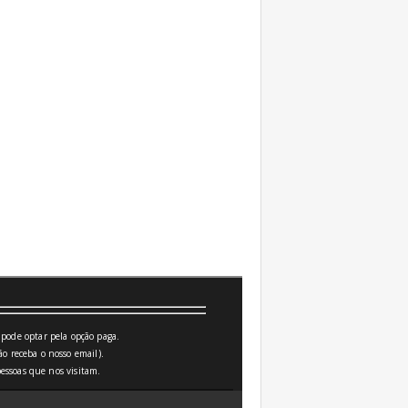
pode optar pela opção paga.
o receba o nosso email).
essoas que nos visitam.