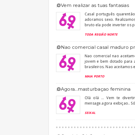
vem realizar as tuas fantasias
Casal português quarentão
adoramos sexo. Realizamos
bruto ela pode inverter os pa
TODA REGIÃO NORTE
nao comercial casal maduro pr
Nao comercial nao aceitam
jovem e bem dotado para 
brasileiros. Nao aceitamos 
MAIA PORTO
agora...masturbaçao feminina
Olá olá ... Vem te divert
mensage.agora exibiçao.. Só
SEIXAL