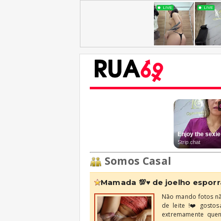
Somos Casal
mamada 💯♥️ de joelho espor
Nāo mando fotos nā
de leite !❤️gosto
extremamente quent