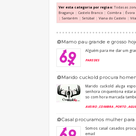
Ver esta categoria por regiao:
Todas as zon
Bragança
|
Castelo Branco
|
Coimbra
|
Évora
|
Santarém
|
Setúbal
|
Viana do Castelo
|
Vil
mamo pau grande e grosso hoj
Alguém para me dar um gra
PAREDES
marido cuckold procura homem
Marido cuckold aluga espo
senhora cinquentona estar
so com hora marcada tambem 
AVEIRO ,COIMBRA ,PORTO ,AGUE
casal procuramos mulher para 
Somos casal casados procu
email