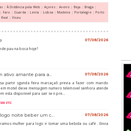
as
|
À Distância pela Web
|
Açores
|
Aveiro
|
Beja
|
Braga
|
|
Faro
|
Guarda
|
Leiria
|
Lisboa
|
Madeira
|
Portalegre
|
Porto
a Real
|
Viseu
e
07/08/2026
nde pau na boca hoje?
 ativo amante para a...
07/08/2026
sa partir sgunda feira marcaçaõ previa a fazer com marido
a em motel deixe mensagem numero telemovel senhora atende
esta disponivel para sair se n pre...
DA ETC.
logo noite beber um c...
07/08/2026
ramos mulher para logo ir tomar uma bebida ou café . Envia