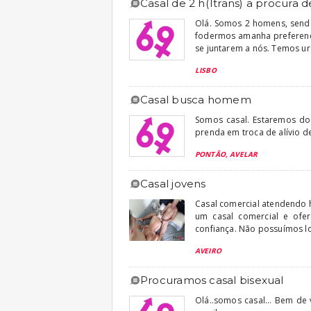
casal de 2 h(1trans) a procura d
Olá. Somos 2 homens, sendo
fodermos amanha preferenc
se juntarem a nós. Temos urgê
LISBO
casal busca homem
Somos casal. Estaremos d
prenda em troca de alívio d
PONTÃO, AVELAR
casal jovens
Casal comercial atendendo 
um casal comercial e ofe
confiança. Não possuímos lo
AVEIRO
procuramos casal bisexual
Olá..somos casal... Bem de 