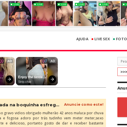
•
•
AJUDA
LIVE SEX
FOTO
Anun
rada na boquinha esfreg...
Anuncie como este!
o gravo vidios obrigado mulherāo 42 anos maluca por chuva
sa e fogosa adoro por trás tudinho vem meter meter,sexo
e e delicioso, portanto gosto de dar e receber bastante