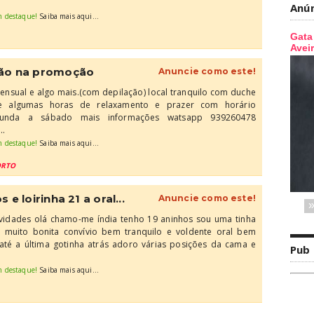
Anú
m destaque!
Saiba mais aqui...
ação na promoção
Anuncie como este!
ensual e algo mais.(com depilação) local tranquilo com duche
de algumas horas de relaxamento e prazer com horário
unda a sábado mais informações watsapp 939260478
..
m destaque!
Saiba mais aqui...
ORTO
 e loirinha 21 a oral...
Anuncie como este!
idades olá chamo-me índia tenho 19 aninhos sou uma tinha
a muito bonita convívio bem tranquilo e voldente oral bem
até a última gotinha atrás adoro várias posições da cama e
Pub
m destaque!
Saiba mais aqui...