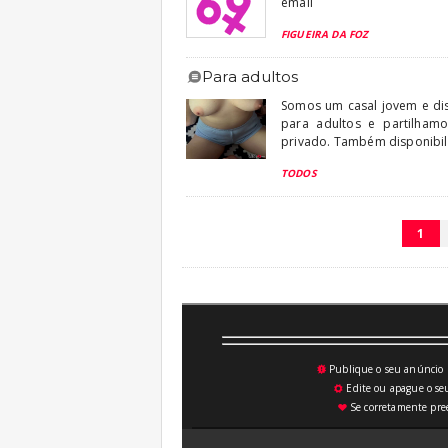
email
FIGUEIRA DA FOZ
para adultos
Somos um casal jovem e dis
para adultos e partilha
privado. Também disponibili
TODOS
1
Publique o seu anúncio n
💥
Edite ou apague o seu
⚙
Se corretamente pree
♥