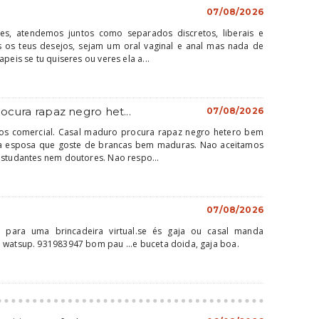
07/08/2026
es, atendemos juntos como separados discretos, liberais e
 os teus desejos, sejam um oral vaginal e anal mas nada de
peis se tu quiseres ou veres ela a...
ocura rapaz negro het...
07/08/2026
os comercial. Casal maduro procura rapaz negro hetero bem
a esposa que goste de brancas bem maduras. Nao aceitamos
estudantes nem doutores. Nao respo...
07/08/2026
ir para uma brincadeira virtual.se és gaja ou casal manda
 watsup. 931983947 bom pau ...e buceta doida, gaja boa.