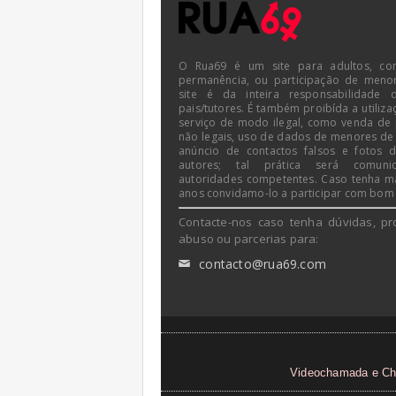
O Rua69 é um site para adultos, co
permanência, ou participação de meno
site é da inteira responsabilidade 
pais/tutores. É também proibída a utiliza
serviço de modo ilegal, como venda de
não legais, uso de dados de menores de
anúncio de contactos falsos e fotos 
autores; tal prática será comun
autoridades competentes. Caso tenha m
anos convidamo-lo a participar com bom
Contacte-nos caso tenha dúvidas, pr
abuso ou parcerias para:
contacto@rua69.com
✉
Videochamada e Ch