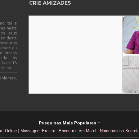
CRIE AMIZADES
mo tal a
res neste
dos seus
ção deste
 produtos
 idade ou
de outros
icada às
ais de 18
 senso.
oblemas,
Pesquisas Mais Populares +
at Online
|
Massagem Erotica
|
Encontros em Motel
|
Namoradinha Secret