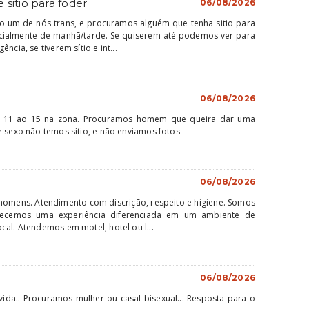
e sitio para foder
06/08/2026
 um de nós trans, e procuramos alguém que tenha sitio para
ialmente de manhã/tarde. Se quiserem até podemos ver para
ncia, se tiverem sítio e int...
06/08/2026
o 11 ao 15 na zona. Procuramos homem que queira dar uma
e sexo não temos sítio, e não enviamos fotos
06/08/2026
homens. Atendimento com discrição, respeito e higiene. Somos
recemos uma experiência diferenciada em um ambiente de
cal. Atendemos em motel, hotel ou l...
06/08/2026
vida.. Procuramos mulher ou casal bisexual... Resposta para o