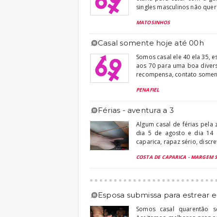
singles masculinos não quer
MATOSINHOS
casal somente hoje até 00h
Somos casal ele 40 ela 35,
aos 70 para uma boa diver
recompensa, contato soment
PENAFIEL
férias - aventura a 3
Algum casal de férias pela
dia 5 de agosto e dia 14 
caparica, rapaz sério, discre
COSTA DE CAPARICA - MARGEM 
esposa submissa para estrear
Somos casal quarentão s