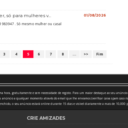
, só para mulheres v...
01/08/2026
1983947 . Só mesmo mulher ou casal
3
4
5
6
7
8
...
>>
Fim
a hora, gratuitamente e sem necessidade de registo. Para um maior destaque ao seu anúncio 
 anúncio a qualquer momento através do email que lhe enviamos (verificar caixa spam caso nã
nchido, o seu anúncio estará online durante 15 dias e visível diariamente a mais de 10,000 p
CRIE AMIZADES