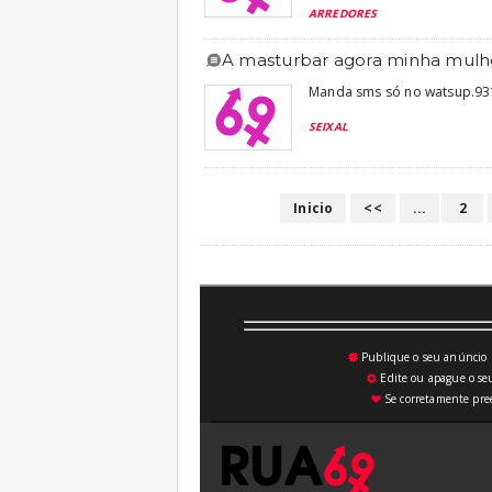
ARREDORES
a masturbar agora minha mulher
Manda sms só no watsup.93
SEIXAL
Inicio
<<
...
2
Publique o seu anúncio n
💥
Edite ou apague o seu
⚙
Se corretamente pree
♥