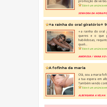
promoção de verão.
Este é um anúncio e
SENHORA DA HORA/P
⭐a rainha do oral giratório
⭐a rainha do oral 
queres e o que p
habilidosas, requin
quali...
Este é um anúncio e
AMOROSA / VIANA XO 
a fofinha da maria
Olá, sou a maria fo
a tua espera em alb
Também vendo conte
Este é um anúncio e
ALBERGARIA A VELHA