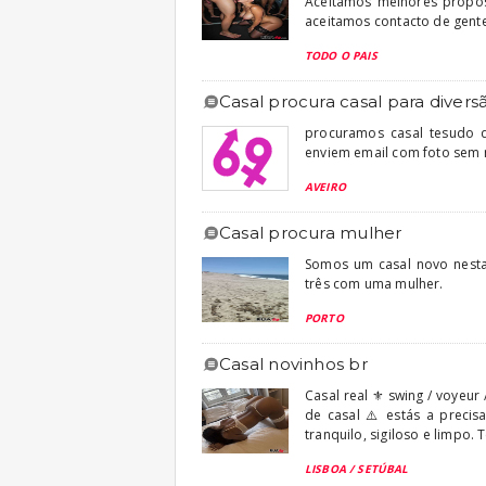
Aceitamos melhores propos
aceitamos contacto de gente 
TODO O PAIS
casal procura casal para divers
procuramos casal tesudo d
enviem email com foto sem 
AVEIRO
casal procura mulher
Somos um casal novo nesta
três com uma mulher.
PORTO
casal novinhos br
Casal real ⚜️ swing / voyeur 
de casal ⚠️ estás a precis
tranquilo, sigiloso e limpo. 
LISBOA / SETÚBAL