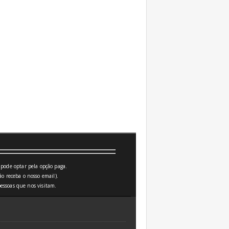
pode optar pela opção paga.
o receba o nosso email).
essoas que nos visitam.