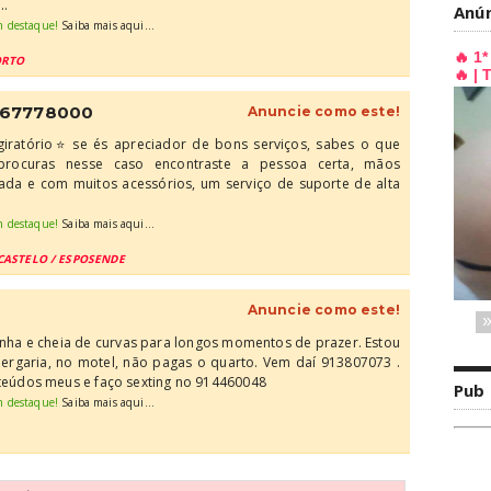
..
Anú
m destaque!
Saiba mais aqui...
ORTO
⭐ 967778000
Anuncie como este!
giratório⭐ se és apreciador de bons serviços, sabes o que
rocuras nesse caso encontraste a pessoa certa, mãos
tada e com muitos acessórios, um serviço de suporte de alta
m destaque!
Saiba mais aqui...
CASTELO / ESPOSENDE
Anuncie como este!
finha e cheia de curvas para longos momentos de prazer. Estou
ergaria, no motel, não pagas o quarto. Vem daí 913807073 .
údos meus e faço sexting no 914460048
Pub
m destaque!
Saiba mais aqui...