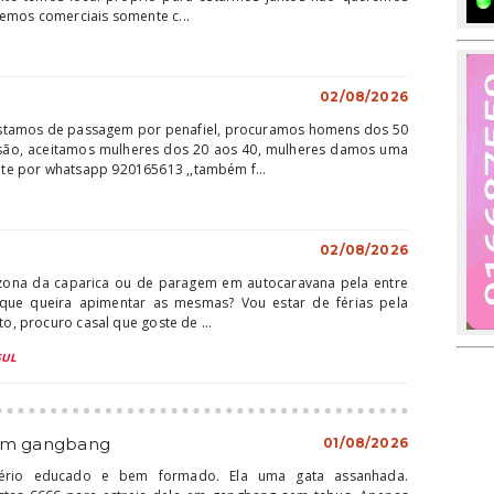
emos comerciais somente c...
02/08/2026
 estamos de passagem por penafiel, procuramos homens dos 50
são, aceitamos mulheres dos 20 aos 40, mulheres damos uma
e por whatsapp 920165613 ,,também f...
02/08/2026
 zona da caparica ou de paragem em autocaravana pela entre
que queira apimentar as mesmas? Vou estar de férias pela
to, procuro casal que goste de ...
SUL
 em gangbang
01/08/2026
ério educado e bem formado. Ela uma gata assanhada.