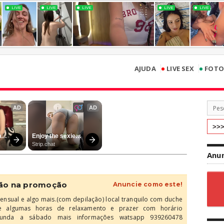
•
•
AJUDA
LIVE SEX
FOTO
Anun
ação na promoção
Anuncie como este!
ensual e algo mais.(com depilação) local tranquilo com duche
de algumas horas de relaxamento e prazer com horário
unda a sábado mais informações watsapp 939260478