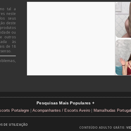
mo tal a
res neste
dos seus
ção deste
 produtos
 idade ou
de outros
icada às
ais de 18
 senso.
oblemas,
Pesquisas Mais Populares +
corts Portalegre
|
Acompanhantes / Escorts Aveiro
|
Mamalhudas Portuga
S DE UTILIZAÇÃO
CONTEÚDO ADULTO GRÁTIS:
VI