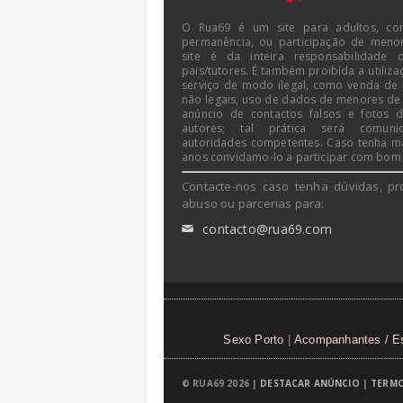
O Rua69 é um site para adultos, co
permanência, ou participação de meno
site é da inteira responsabilidade 
pais/tutores. É também proibída a utiliza
serviço de modo ilegal, como venda de
não legais, uso de dados de menores de
anúncio de contactos falsos e fotos 
autores; tal prática será comun
autoridades competentes. Caso tenha m
anos convidamo-lo a participar com bom
Contacte-nos caso tenha dúvidas, pr
abuso ou parcerias para:
contacto@rua69.com
✉
Sexo Porto
|
Acompanhantes / Es
© RUA69 2026 |
DESTACAR ANÚNCIO
|
TERMO