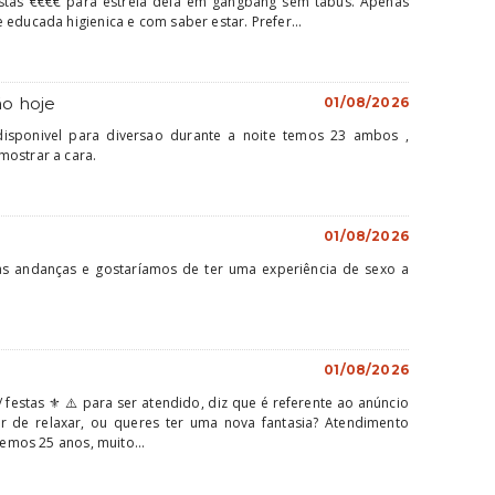
tas €€€€ para estreia dela em gangbang sem tabus. Apenas
educada higienica e com saber estar. Prefer...
ão hoje
01/08/2026
isponivel para diversao durante a noite temos 23 ambos ,
mostrar a cara.
01/08/2026
s andanças e gostaríamos de ter uma experiência de sexo a
01/08/2026
/ festas ⚜️ ​⚠️ para ser atendido, diz que é referente ao anúncio
ar de relaxar, ou queres ter uma nova fantasia? Atendimento
Temos 25 anos, muito...