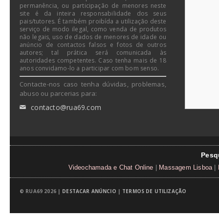
permanência, ou participação de menores neste
site é da inteira responsabilidade dos seus
pais/tutores. É também proibída a utilização deste
serviço de modo ilegal, como venda de produtos
não legais, uso de dados de menores de idade ou
anúncio de contactos falsos e fotos de outros
autores; tal prática será comunicada às
autoridades competentes. Caso tenha mais de 18
anos convidamo-lo a participar com bom senso.
Contacte-nos caso tenha dúvidas, problemas,
abuso ou parcerias para:
contacto@rua69.com
✉
Pesq
Videochamada e Chat Online
|
Massagem Lisboa
|
© RUA69 2026 |
DESTACAR ANÚNCIO
|
TERMOS DE UTILIZAÇÃO