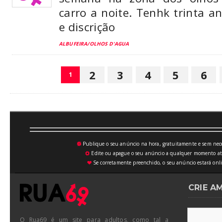
carro a noite. Tenhk trinta ano
e discrição
ALBUFEIRA/OLHOS D'AGUA
2
3
4
5
6
1
Publique o seu anúncio na hora, gratuitamente e sem neces
💥
Edite ou apague o seu anúncio a qualquer momento atrav
⚙
Se corretamente preenchido, o seu anúncio estará onli
♥
CRIE A
O Rua69 é um site para adultos, como tal a