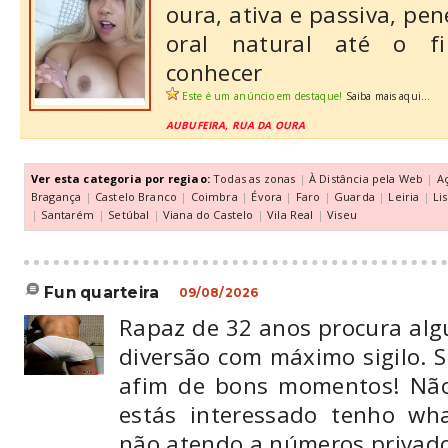
oura, ativa e passiva, pen
oral natural até o f
conhecer
Este é um anúncio em destaque!
Saiba mais aqui...
AUBUFEIRA, RUA DA OURA
Ver esta categoria por regiao:
Todas as zonas
|
À Distância pela Web
|
A
Bragança
|
Castelo Branco
|
Coimbra
|
Évora
|
Faro
|
Guarda
|
Leiria
|
Li
|
Santarém
|
Setúbal
|
Viana do Castelo
|
Vila Real
|
Viseu
fun quarteira
09/08/2026
Rapaz de 32 anos procura al
diversão com máximo sigilo. So
afim de bons momentos! Não
estás interessado tenho wh
não atendo a números privados