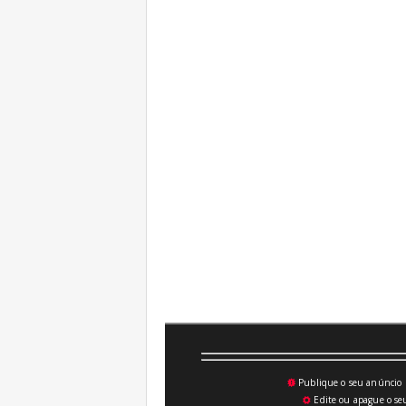
Publique o seu anúncio n
💥
Edite ou apague o seu
⚙