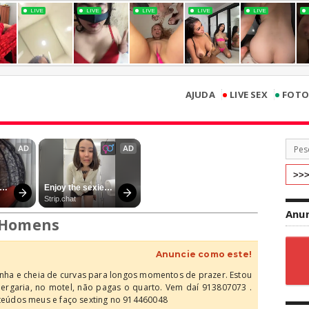
•
•
AJUDA
LIVE SEX
FOTO
Anun
 Homens
Anuncie como este!
finha e cheia de curvas para longos momentos de prazer. Estou
ergaria, no motel, não pagas o quarto. Vem daí 913807073 .
údos meus e faço sexting no 914460048