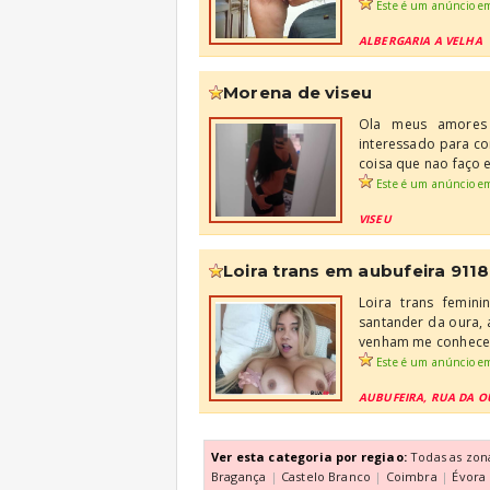
Este é um anúncio e
ALBERGARIA A VELHA
morena de viseu
Ola meus amores
interessado para co
coisa que nao faço 
Este é um anúncio e
VISEU
loira trans em aubufeira 911
Loira trans femin
santander da oura, a
venham me conhece
Este é um anúncio e
AUBUFEIRA, RUA DA 
Ver esta categoria por regiao:
Todas as zon
Bragança
|
Castelo Branco
|
Coimbra
|
Évora