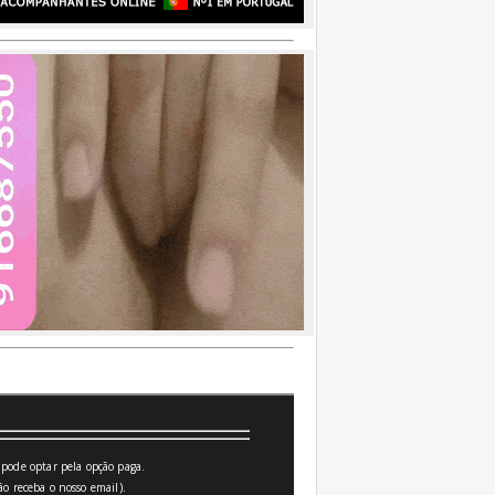
pode optar pela opção paga.
o receba o nosso email).