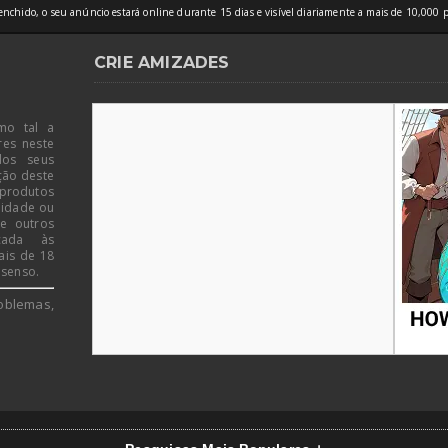
nchido, o seu anúncio estará online durante 15 dias e visível diariamente a mais de 10,000 p
CRIE AMIZADES
mo tal a
res neste
dos seus
ção deste
 produtos
 idade ou
de outros
icada às
ais de 18
 senso.
oblemas,