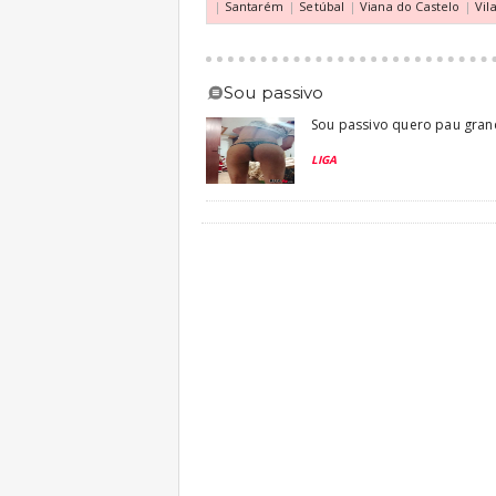
|
Santarém
|
Setúbal
|
Viana do Castelo
|
Vil
sou passivo
Sou passivo quero pau gran
LIGA