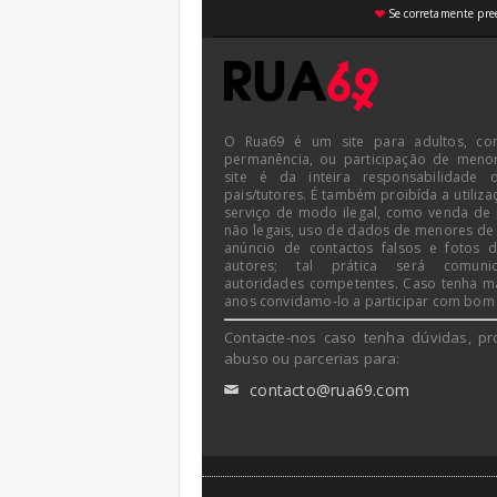
Se corretamente pree
♥
O Rua69 é um site para adultos, co
permanência, ou participação de meno
site é da inteira responsabilidade 
pais/tutores. É também proibída a utiliza
serviço de modo ilegal, como venda de
não legais, uso de dados de menores de
anúncio de contactos falsos e fotos 
autores; tal prática será comun
autoridades competentes. Caso tenha m
anos convidamo-lo a participar com bom
Contacte-nos caso tenha dúvidas, pr
abuso ou parcerias para:
contacto@rua69.com
✉