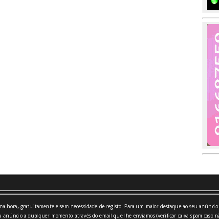
a hora, gratuitamente e sem necessidade de registo. Para um maior destaque ao seu anúncio 
 anúncio a qualquer momento através do email que lhe enviamos (verificar caixa spam caso nã