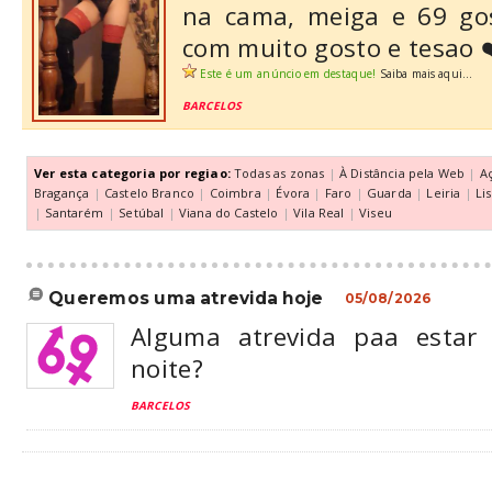
na cama, meiga e 69 go
com muito gosto e tesao 
Este é um anúncio em destaque!
Saiba mais aqui...
BARCELOS
Ver esta categoria por regiao:
Todas as zonas
|
À Distância pela Web
|
A
Bragança
|
Castelo Branco
|
Coimbra
|
Évora
|
Faro
|
Guarda
|
Leiria
|
Li
|
Santarém
|
Setúbal
|
Viana do Castelo
|
Vila Real
|
Viseu
queremos uma atrevida hoje
05/08/2026
Alguma atrevida paa estar
noite?
BARCELOS