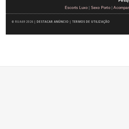
Pesq
Escorts Luxo
|
Sexo Porto
|
Acompanh
© RUA69 2026 |
DESTACAR ANÚNCIO
|
TERMOS DE UTILIZAÇÃO