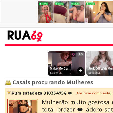
Casais procurando Mulheres
pura safadeza 910354754 ❤️
Anuncie como este!
Mulherão muito gostosa 
total prazer ❤️ adoro sa