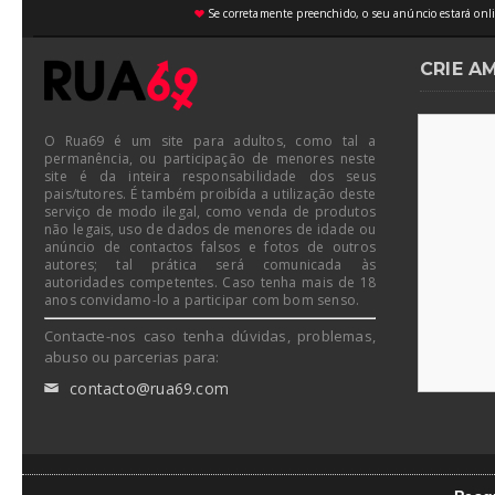
Se corretamente preenchido, o seu anúncio estará onli
♥
CRIE A
O Rua69 é um site para adultos, como tal a
permanência, ou participação de menores neste
site é da inteira responsabilidade dos seus
pais/tutores. É também proibída a utilização deste
serviço de modo ilegal, como venda de produtos
não legais, uso de dados de menores de idade ou
anúncio de contactos falsos e fotos de outros
autores; tal prática será comunicada às
autoridades competentes. Caso tenha mais de 18
anos convidamo-lo a participar com bom senso.
Contacte-nos caso tenha dúvidas, problemas,
abuso ou parcerias para:
contacto@rua69.com
✉