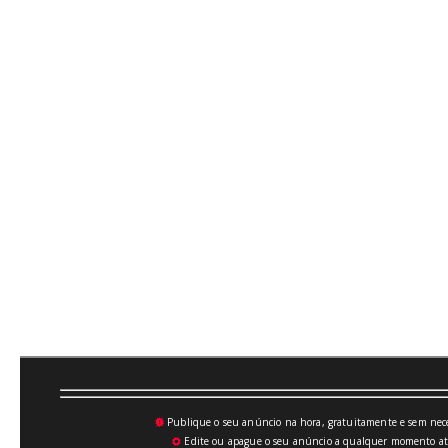
Publique o seu anúncio na hora, gratuitamente e sem neces
💥
Edite ou apague o seu anúncio a qualquer momento atrav
⚙