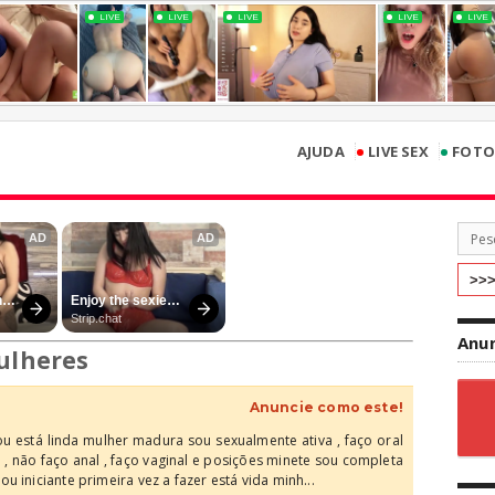
•
•
AJUDA
LIVE SEX
FOTO
Anun
ulheres
Anuncie como este!
 está linda mulher madura sou sexualmente ativa , faço oral
 , não faço anal , faço vaginal e posições minete sou completa
u iniciante primeira vez a fazer está vida minh...