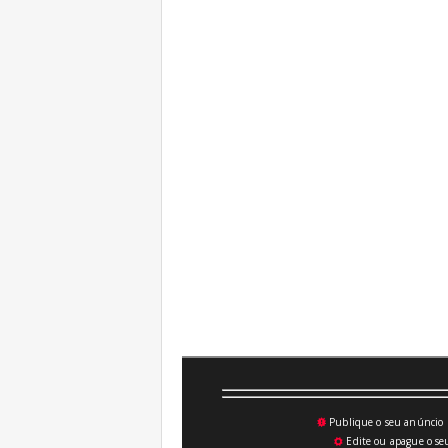
Publique o seu anúncio n
💥
Edite ou apague o seu
⚙