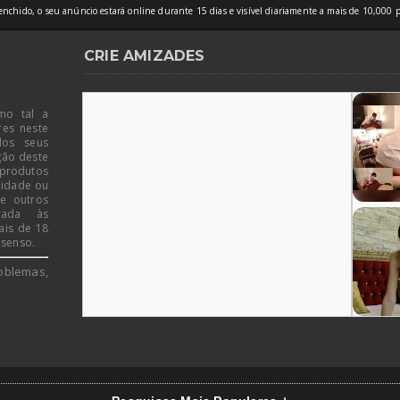
nchido, o seu anúncio estará online durante 15 dias e visível diariamente a mais de 10,000 p
CRIE AMIZADES
mo tal a
res neste
dos seus
ção deste
 produtos
 idade ou
de outros
icada às
ais de 18
 senso.
oblemas,