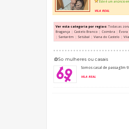
Este é um anúncio e
VILA REAL
Ver esta categoria por regiao:
Todas as zon
Bragança
|
Castelo Branco
|
Coimbra
|
Évora
|
Santarém
|
Setúbal
|
Viana do Castelo
|
Vil
so mulheres ou casais
Somos casal de passag3m 
VILA REAL