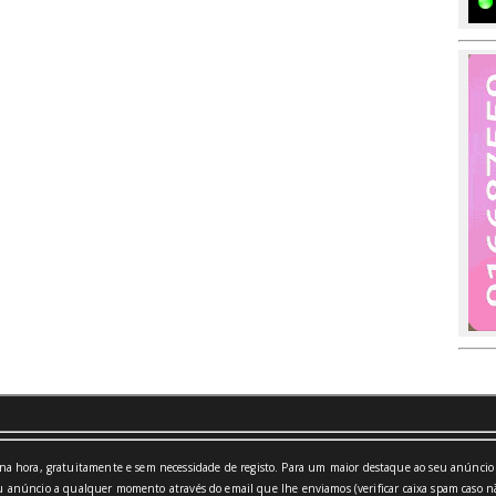
a hora, gratuitamente e sem necessidade de registo. Para um maior destaque ao seu anúncio 
 anúncio a qualquer momento através do email que lhe enviamos (verificar caixa spam caso nã