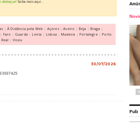
m destaque!
Saiba mais aqui...
Anú
as
|
À Distância pela Web
|
Açores
|
Aveiro
|
Beja
|
Braga
|
|
Faro
|
Guarda
|
Leiria
|
Lisboa
|
Madeira
|
Portalegre
|
Porto
a Real
|
Viseu
30/07/2026
933937425
Pub