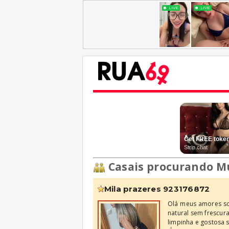
Casais procurando M
mila prazeres 923176872
Olá meus amores sou
natural sem frescura
limpinha e gostosa so