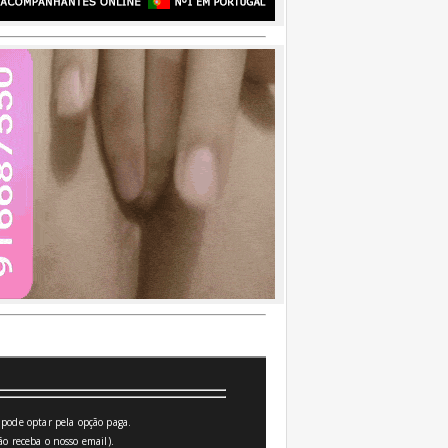
pode optar pela opção paga.
o receba o nosso email).