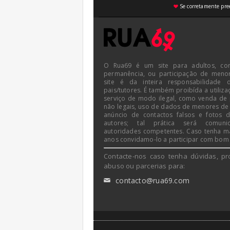
Se corretamente pree
♥
O Rua69 é um site para adultos, co
permanência, ou participação de meno
site é da inteira responsabilidade 
pais/tutores. É também proibída a utiliza
serviço de modo ilegal, como venda de
não legais, uso de dados de menores de
anúncio de contactos falsos e fotos 
autores; tal prática será comun
autoridades competentes. Caso tenha m
anos convidamo-lo a participar com bom
Contacte-nos caso tenha dúvidas, pr
abuso ou parcerias para:
contacto@rua69.com
✉