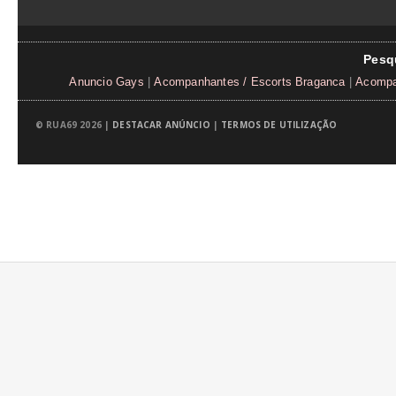
Pesq
Anuncio Gays
|
Acompanhantes / Escorts Braganca
|
Acompa
© RUA69 2026 |
DESTACAR ANÚNCIO
|
TERMOS DE UTILIZAÇÃO