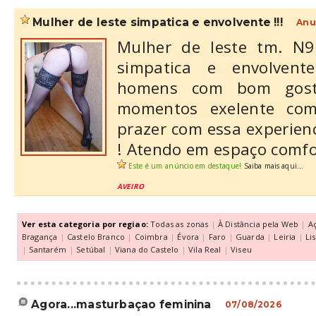
mulher de leste simpatica e envolvente !!!
Anu
Mulher de leste tm. N9
simpatica e envolvent
homens com bom gost
momentos exelente com
prazer com essa experienc
! Atendo em espaço comfor
Este é um anúncio em destaque!
Saiba mais aqui...
AVEIRO
Ver esta categoria por regiao:
Todas as zonas
|
À Distância pela Web
|
A
Bragança
|
Castelo Branco
|
Coimbra
|
Évora
|
Faro
|
Guarda
|
Leiria
|
Li
|
Santarém
|
Setúbal
|
Viana do Castelo
|
Vila Real
|
Viseu
agora...masturbaçao feminina
07/08/2026