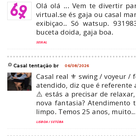
Olá olá ... Vem te divertir p
virtual.se és gaja ou casal 
exibiçao.. Só watsup. 9319
buceta doida, gaja boa.
SEIXAL
casal tentação br
06/08/2026
Casal real ⚜️ swing / voyeur / f
atendido, diz que é referente 
⚠️ estás a precisar de relaxar
nova fantasia? Atendimento tr
limpo. Temos 25 anos, muito..
LISBOA / SETÚBA