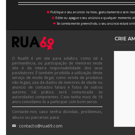
Publique o seu anúncio na hora, gratuitamente e sem neces
💥
Edite ou apague o seu anúncio a qualquer momento atrav
⚙
Se corretamente preenchido, o seu anúncio estará onli
♥
CRIE A
O Rua69 é um site para adultos, como tal a
permanência, ou participação de menores neste
site é da inteira responsabilidade dos seus
pais/tutores. É também proibída a utilização deste
serviço de modo ilegal, como venda de produtos
não legais, uso de dados de menores de idade ou
anúncio de contactos falsos e fotos de outros
autores; tal prática será comunicada às
autoridades competentes. Caso tenha mais de 18
anos convidamo-lo a participar com bom senso.
Contacte-nos caso tenha dúvidas, problemas,
abuso ou parcerias para:
contacto@rua69.com
✉