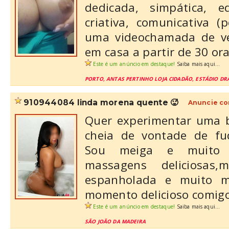
dedicada, simpática, ed
criativa, comunicativa (
uma videochamada de ver
em casa a partir de 30 oral
Este é um anúncio em destaque!
Saiba mais aqui...
PORTO, ANTAS PERTINHO LOJA CIDADÃO, ESTÁDIO DR
910944084 linda morena quente 🥵
Anuncie co
Quer experimentar uma b
cheia de vontade de fu
Sou meiga e muito q
massagens deliciosas,m
espanholada e muito 
momento delicioso comigo
Este é um anúncio em destaque!
Saiba mais aqui...
SÃO JOÃO DA MADEIRA