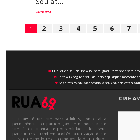
Sou at...
COIMBRA
2
3
4
5
6
7
1
Publique o seu anúncio na hora, gratuitamente e sem neces
💥
Edite ou apague o seu anúncio a qualquer momento atrav
⚙
Se corretamente preenchido, o seu anúncio estará onli
♥
CRIE A
O Rua69 é um site para adultos, como tal a
permanência, ou participação de menores neste
site é da inteira responsabilidade dos seus
pais/tutores. É também proibída a utilização deste
serviço de modo ilegal, como venda de produtos