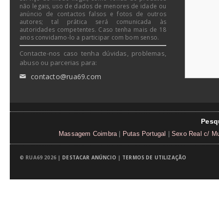
não legais, uso de dados de menores de idade ou
anúncio de contactos falsos e fotos de outros
autores; tal prática será comunicada às
autoridades competentes. Caso tenha mais de 18
anos convidamo-lo a participar com bom senso.
Contacte-nos caso tenha dúvidas, problemas,
abuso ou parcerias para:
contacto@rua69.com
✉
Pesq
Massagem Coimbra
|
Putas Portugal
|
Sexo Real c/ M
© RUA69 2026 |
DESTACAR ANÚNCIO
|
TERMOS DE UTILIZAÇÃO