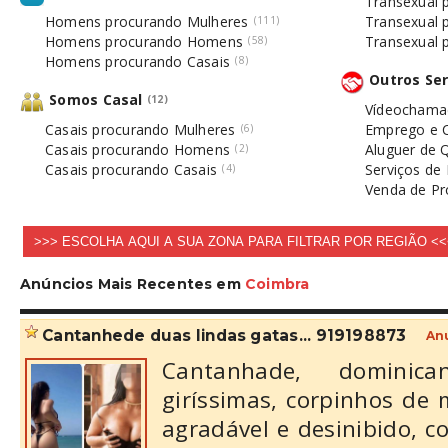
Transexual
Homens procurando Mulheres
Transexual 
(111)
Homens procurando Homens
Transexual 
(58)
Homens procurando Casais
(8)
Outros Ser
Somos Casal
(12)
Vídeochamad
Casais procurando Mulheres
Emprego e C
(6)
Casais procurando Homens
Aluguer de 
(2)
Casais procurando Casais
Serviços d
(4)
Venda de Pr
Anúncios Mais Recentes em
Coimbra
cantanhede duas lindas gatas... 919198873
An
Cantanhade, dominica
giríssimas, corpinhos de
agradável e desinibido, 