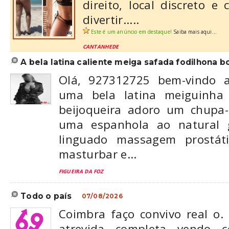
direito, local discreto e 
divertir.....
Este é um anúncio em destaque!
Saiba mais aqui...
CANTANHEDE
a bela latina caliente meiga safada fodilhona bo
Olá, 927312725 bem-vindo a
uma bela latina meiguinha 
beijoqueira adoro um chup
uma espanhola ao natural g
linguado massagem prostát
masturbar e...
FIGUEIRA DA FOZ
todo o país
07/08/2026
Coimbra faço convivo real o
atrevida completa vendo c