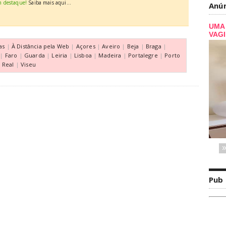
m destaque!
Saiba mais aqui...
Anú
as
|
À Distância pela Web
|
Açores
|
Aveiro
|
Beja
|
Braga
|
|
Faro
|
Guarda
|
Leiria
|
Lisboa
|
Madeira
|
Portalegre
|
Porto
a Real
|
Viseu
Pub