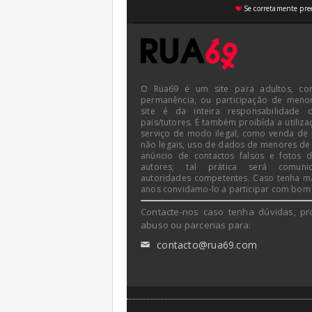
Se corretamente pree
♥
O Rua69 é um site para adultos, co
permanência, ou participação de meno
site é da inteira responsabilidade 
pais/tutores. É também proibída a utiliza
serviço de modo ilegal, como venda de
não legais, uso de dados de menores de
anúncio de contactos falsos e fotos 
autores; tal prática será comun
autoridades competentes. Caso tenha m
anos convidamo-lo a participar com bom
Contacte-nos caso tenha dúvidas, pr
abuso ou parcerias para:
contacto@rua69.com
✉