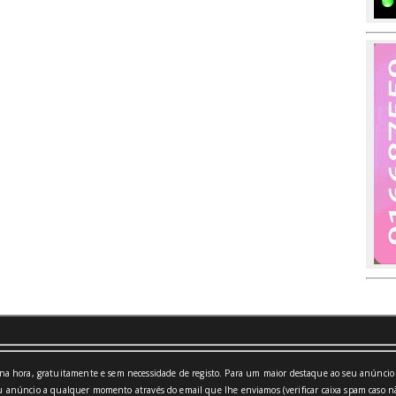
a hora, gratuitamente e sem necessidade de registo. Para um maior destaque ao seu anúncio 
 anúncio a qualquer momento através do email que lhe enviamos (verificar caixa spam caso nã