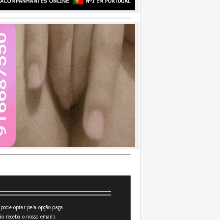
pode optar pela opção paga.
o receba o nosso email).