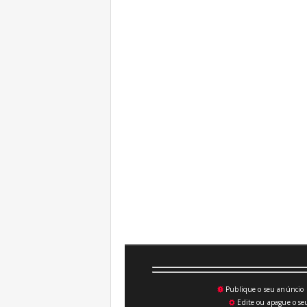
Publique o seu anúncio n
💥
Edite ou apague o seu
⚙