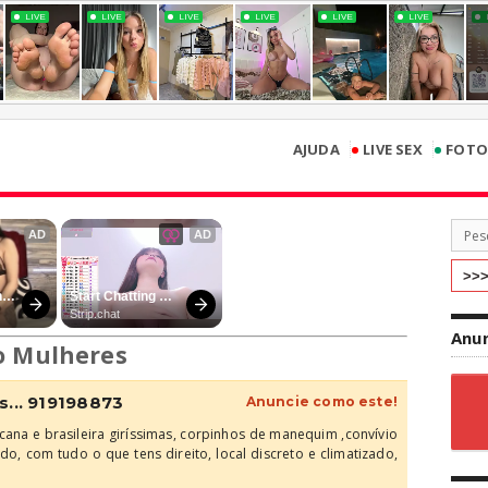
•
•
AJUDA
LIVE SEX
FOTO
Anun
o Mulheres
s... 919198873
Anuncie como este!
ana e brasileira giríssimas, corpinhos de manequim ,convívio
do, com tudo o que tens direito, local discreto e climatizado,