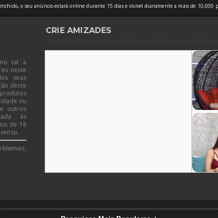
nchido, o seu anúncio estará online durante 15 dias e visível diariamente a mais de 10,000 p
CRIE AMIZADES
mo tal a
res neste
dos seus
ção deste
 produtos
 idade ou
de outros
icada às
ais de 18
 senso.
oblemas,