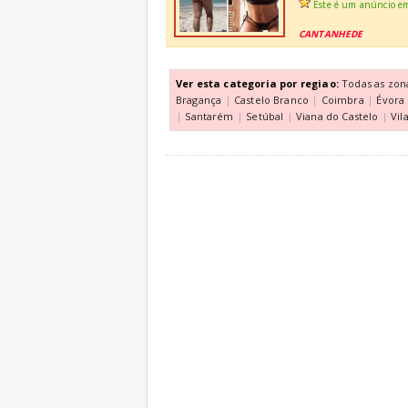
Este é um anúncio e
CANTANHEDE
Ver esta categoria por regiao:
Todas as zon
Bragança
|
Castelo Branco
|
Coimbra
|
Évora
|
Santarém
|
Setúbal
|
Viana do Castelo
|
Vil