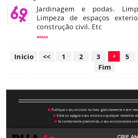
Jardinagem e podas. Limp
Limpeza de espaços exterio
construção civil. Etc
BRAGA
Inicio
<<
1
2
3
5
4
Fim
Publique o seu anúncio na hora, gratuitamente e sem neces
💥
Edite ou apague o seu anúncio a qualquer momento atrav
⚙
Se corretamente preenchido, o seu anúncio estará onli
♥
CRIE A