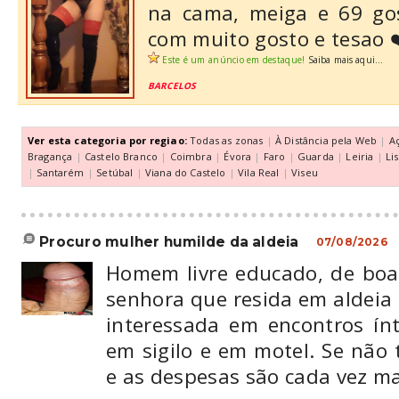
na cama, meiga e 69 go
com muito gosto e tesao 
Este é um anúncio em destaque!
Saiba mais aqui...
BARCELOS
Ver esta categoria por regiao:
Todas as zonas
|
À Distância pela Web
|
A
Bragança
|
Castelo Branco
|
Coimbra
|
Évora
|
Faro
|
Guarda
|
Leiria
|
Li
|
Santarém
|
Setúbal
|
Viana do Castelo
|
Vila Real
|
Viseu
procuro mulher humilde da aldeia
07/08/2026
Homem livre educado, de boa
senhora que resida em aldeia
interessada em encontros í
em sigilo e em motel. Se não
e as despesas são cada vez mai