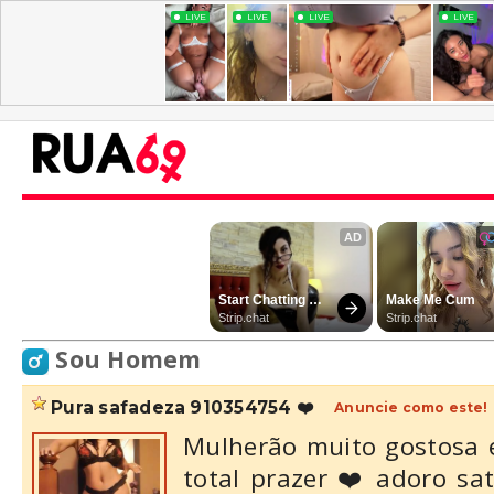
Sou Homem
pura safadeza 910354754 ❤️
Anuncie como este!
Mulherão muito gostosa 
total prazer ❤️ adoro sa