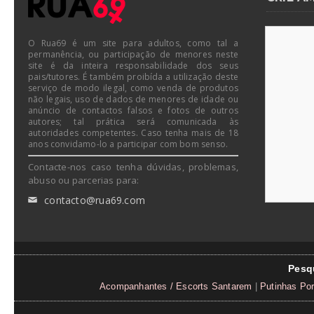
O Rua69 é um site para adultos, como tal a
permanência, ou participação de menores neste
site é da inteira responsabilidade dos seus
pais/tutores. É também proibída a utilização deste
serviço de modo ilegal, como venda de produtos
não legais, uso de dados de menores de idade ou
anúncio de contactos falsos e fotos de outros
autores; tal prática será comunicada às
autoridades competentes. Caso tenha mais de 18
anos convidamo-lo a participar com bom senso.
Contacte-nos caso tenha dúvidas, problemas,
abuso ou parcerias para:
contacto@rua69.com
✉
Pesq
Acompanhantes / Escorts Santarem
|
Putinhas Po