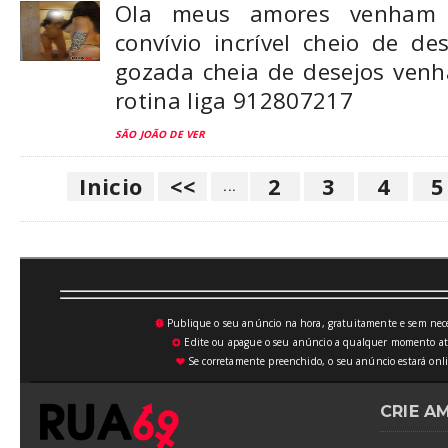
Ola meus amores venham 
convívio incrível cheio de d
gozada cheia de desejos venh
rotina liga 912807217
SÃO JOÃO DE VER
Inicio
<<
2
3
4
...
Publique o seu anúncio na hora, gratuitamente e sem neces
💥
Edite ou apague o seu anúncio a qualquer momento atrav
⚙
Se corretamente preenchido, o seu anúncio estará onli
♥
CRIE A