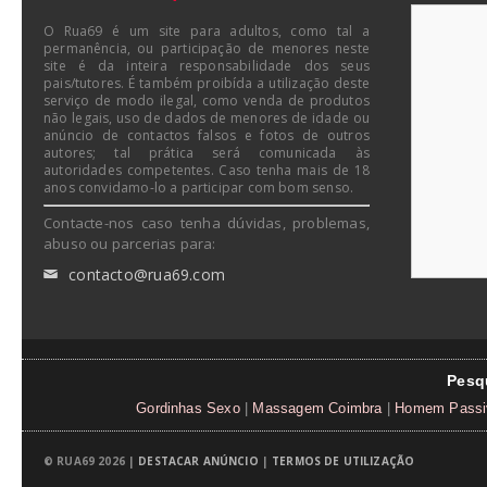
O Rua69 é um site para adultos, como tal a
permanência, ou participação de menores neste
site é da inteira responsabilidade dos seus
pais/tutores. É também proibída a utilização deste
serviço de modo ilegal, como venda de produtos
não legais, uso de dados de menores de idade ou
anúncio de contactos falsos e fotos de outros
autores; tal prática será comunicada às
autoridades competentes. Caso tenha mais de 18
anos convidamo-lo a participar com bom senso.
Contacte-nos caso tenha dúvidas, problemas,
abuso ou parcerias para:
contacto@rua69.com
✉
Pesq
Gordinhas Sexo
|
Massagem Coimbra
|
Homem Passi
© RUA69 2026 |
DESTACAR ANÚNCIO
|
TERMOS DE UTILIZAÇÃO