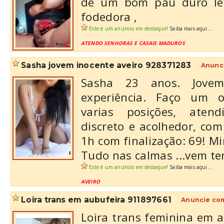
de um bom pau duro leit
fodedora ,
Este é um anúncio em destaque!
Saiba mais aqui...
ATENDO SENHORAS E CASAIS MADUROS
sasha jovem inocente aveiro 928371283
Anunc
Sasha 23 anos. Jovem
experiência. Faço um 
varias posições, aten
discreto e acolhedor, co
1h com finalização: 69! Mi
Tudo nas calmas ...vem ter 
Este é um anúncio em destaque!
Saiba mais aqui...
AVEIRO
loira trans em aubufeira 911897661
Anuncie com
Loira trans feminina em 