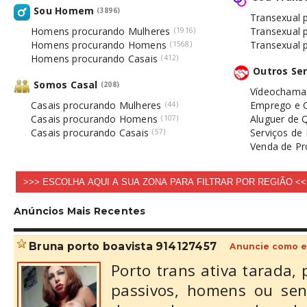
Sou Homem
(3896)
Transexual
Homens procurando Mulheres
Transexual 
(1916)
Homens procurando Homens
Transexual 
(1568)
Homens procurando Casais
(412)
Outros Ser
Somos Casal
(208)
Vídeochamad
Casais procurando Mulheres
Emprego e C
(44)
Casais procurando Homens
Aluguer de 
(107)
Casais procurando Casais
Serviços d
(57)
Venda de Pr
Anúncios Mais Recentes
bruna porto boavista 914127457
Anuncie como e
Porto trans ativa tarada, 
passivos, homens ou se