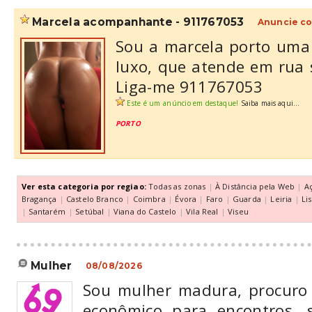
marcela acompanhante - 911767053
Anuncie co
Sou a marcela porto um
luxo, que atende em rua s
Liga-me 911767053
Este é um anúncio em destaque!
Saiba mais aqui...
PORTO
Ver esta categoria por regiao:
Todas as zonas
|
À Distância pela Web
|
A
Bragança
|
Castelo Branco
|
Coimbra
|
Évora
|
Faro
|
Guarda
|
Leiria
|
Li
|
Santarém
|
Setúbal
|
Viana do Castelo
|
Vila Real
|
Viseu
mulher
08/08/2026
Sou mulher madura, procuro
econômico para encontros, 