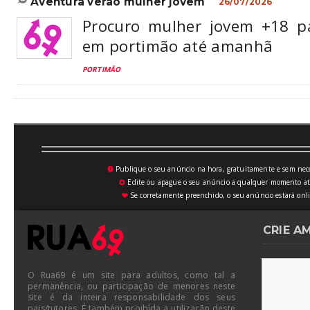
aventura verão mulher jovem
26/07/2026
Procuro mulher jovem +18 p
em portimão até amanhã
PORTIMÃO
Publique o seu anúncio na hora, gratuitamente e sem neces
💥
Edite ou apague o seu anúncio a qualquer momento atrav
⚙
Se corretamente preenchido, o seu anúncio estará onli
♥
CRIE A
O Rua69 é um site para adultos, como tal a
permanência, ou participação de menores neste
site é da inteira responsabilidade dos seus
pais/tutores. É também proibída a utilização deste