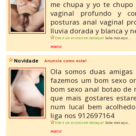
me chupa y yo te chupo 
vaginal profundo y c
posturas anal vaginal p
lluvia dorada y blanca y ne
Este é um anúncio em destaque!
Saiba mais aqui...
PORTO
novidade
Anuncie como este!
Ola somos duas amigas 
fazemos um bom sexo ora
bom sexo anal botao de 
que mais gostares estar
num lucal bem acolhedo
liga nos 912697164
Este é um anúncio em destaque!
Saiba mais aqui...
PORTO