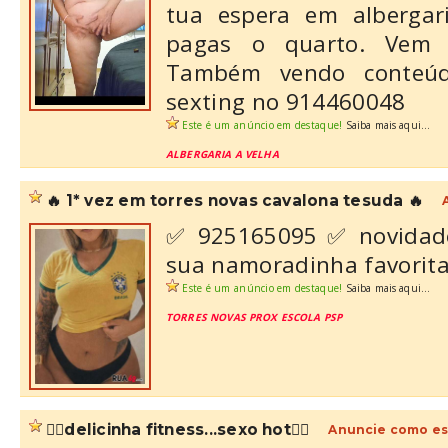
tua espera em albergar
pagas o quarto. Vem 
Também vendo conteú
sexting no 914460048
Este é um anúncio em destaque!
Saiba mais aqui...
ALBERGARIA A VELHA
🔥 1* vez em torres novas cavalona tesuda 🔥
✅ 925165095 ✅ novidade 
sua namoradinha favorita
Este é um anúncio em destaque!
Saiba mais aqui...
TORRES NOVAS PROX ESCOLA PSP
❤️‍🔥delicinha fitness...sexo hot❤️‍🔥
Anuncie como es