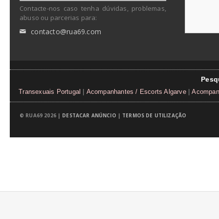
Contacte-nos caso tenha dúvidas, problemas,
abuso ou parcerias para:
contacto@rua69.com
✉
Pesq
Transexuais Portugal
|
Acompanhantes / Escorts Algarve
|
Acompanh
© RUA69 2026 |
DESTACAR ANÚNCIO
|
TERMOS DE UTILIZAÇÃO