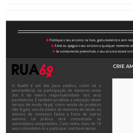
Publique o seu anúncio na hora, gratuitamente e sem neces
💥
Edite ou apague o seu anúncio a qualquer momento atrav
⚙
Se corretamente preenchido, o seu anúncio estará onli
♥
CRIE A
O Rua69 é um site para adultos, como tal a
permanência, ou participação de menores neste
site é da inteira responsabilidade dos seus
pais/tutores. É também proibída a utilização deste
serviço de modo ilegal, como venda de produtos
não legais, uso de dados de menores de idade ou
anúncio de contactos falsos e fotos de outros
autores; tal prática será comunicada às
autoridades competentes. Caso tenha mais de 18
anos convidamo-lo a participar com bom senso.