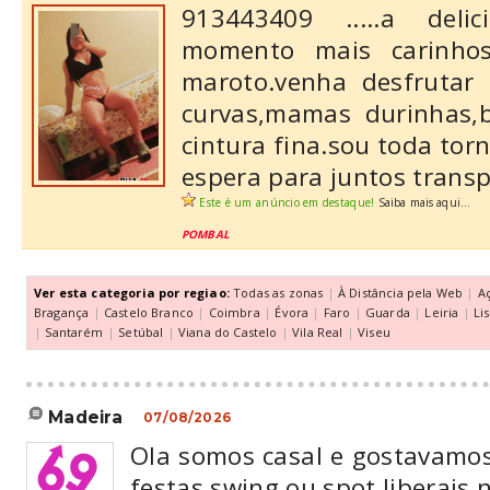
913443409 .....a deli
momento mais carinho
maroto.venha desfrutar
curvas,mamas durinhas,
cintura fina.sou toda tor
espera para juntos transp
Este é um anúncio em destaque!
Saiba mais aqui...
POMBAL
Ver esta categoria por regiao:
Todas as zonas
|
À Distância pela Web
|
A
Bragança
|
Castelo Branco
|
Coimbra
|
Évora
|
Faro
|
Guarda
|
Leiria
|
Li
|
Santarém
|
Setúbal
|
Viana do Castelo
|
Vila Real
|
Viseu
madeira
07/08/2026
Ola somos casal e gostavamos
festas swing ou spot liberais