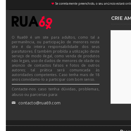
Se corretamente preenchido, o seu anúncio estará onli
♥
CRIE A
O Rua69 é um site para adultos, como tal a
permanência, ou participação de menores neste
site é da inteira responsabilidade dos seus
pais/tutores. É também proibída a utilização deste
serviço de modo ilegal, como venda de produtos
não legais, uso de dados de menores de idade ou
anúncio de contactos falsos e fotos de outros
autores; tal prática será comunicada às
autoridades competentes. Caso tenha mais de 18
anos convidamo-lo a participar com bom senso.
Contacte-nos caso tenha dúvidas, problemas,
abuso ou parcerias para:
contacto@rua69.com
✉