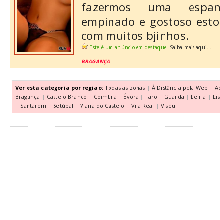
fazermos uma espanh
empinado e gostoso esto
com muitos bjinhos.
Este é um anúncio em destaque!
Saiba mais aqui...
BRAGANÇA
Ver esta categoria por regiao:
Todas as zonas
|
À Distância pela Web
|
A
Bragança
|
Castelo Branco
|
Coimbra
|
Évora
|
Faro
|
Guarda
|
Leiria
|
Li
|
Santarém
|
Setúbal
|
Viana do Castelo
|
Vila Real
|
Viseu