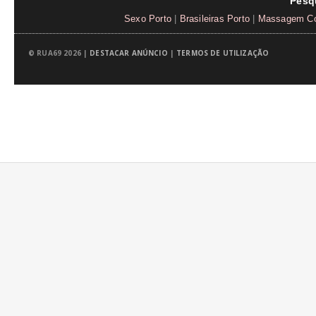
Pesq
Sexo Porto
|
Brasileiras Porto
|
Massagem Co
© RUA69 2026 |
DESTACAR ANÚNCIO
|
TERMOS DE UTILIZAÇÃO