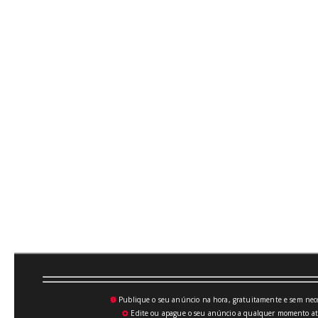
Publique o seu anúncio na hora, gratuitamente e sem neces
💥
Edite ou apague o seu anúncio a qualquer momento atrav
⚙