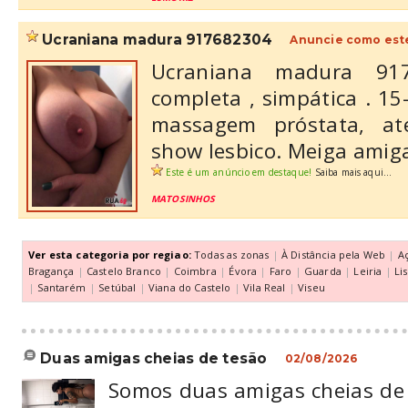
ucraniana madura 917682304
Anuncie como est
Ucraniana madura 917
completa , simpática . 15-
massagem próstata, ate
show lesbico. Meiga ami
Este é um anúncio em destaque!
Saiba mais aqui...
MATOSINHOS
Ver esta categoria por regiao:
Todas as zonas
|
À Distância pela Web
|
A
Bragança
|
Castelo Branco
|
Coimbra
|
Évora
|
Faro
|
Guarda
|
Leiria
|
Li
|
Santarém
|
Setúbal
|
Viana do Castelo
|
Vila Real
|
Viseu
duas amigas cheias de tesão
02/08/2026
Somos duas amigas cheias de 