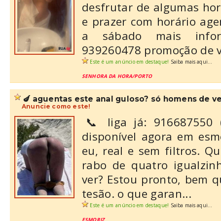
desfrutar de algumas ho
e prazer com horário ag
a sábado mais infor
939260478 promoção de ve
Este é um anúncio em destaque!
Saiba mais aqui...
SENHORA DA HORA/PORTO
🍆 aguentas este anal guloso? só homens de v
Anuncie como este!
​📞 liga já: 916687550 
disponível agora em esmo
eu, real e sem filtros. Qu
rabo de quatro igualzin
ver? Estou pronto, bem 
tesão. ​o que garan...
Este é um anúncio em destaque!
Saiba mais aqui...
ESMORIZ