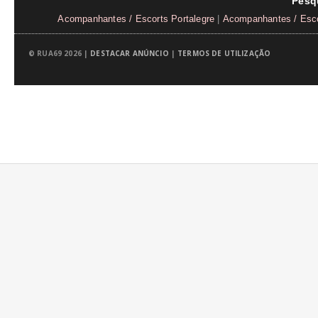
Pesq
Acompanhantes / Escorts Portalegre
|
Acompanhantes / Esco
© RUA69 2026 |
DESTACAR ANÚNCIO
|
TERMOS DE UTILIZAÇÃO