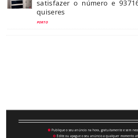
satisfazer o número e 9371
quiseres
PORTO
Publique o seu anúncio na hora, gratuitamente e sem neces
💥
Edite ou apague o seu anúncio a qualquer momento atrav
⚙