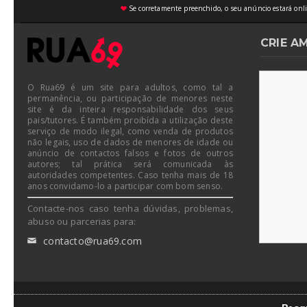
Se corretamente preenchido, o seu anúncio estará onli
♥
CRIE A
O Rua69 é um site para adultos, como tal a
permanência, ou participação de menores neste
site é da inteira responsabilidade dos seus
pais/tutores. É também proibída a utilização deste
serviço de modo ilegal, como venda de produtos
não legais, uso de dados de menores de idade ou
anúncio de contactos falsos e fotos de outros
autores; tal prática será comunicada às
autoridades competentes. Caso tenha mais de 18
anos convidamo-lo a participar com bom senso.
Contacte-nos caso tenha dúvidas, problemas,
abuso ou parcerias para:
contacto@rua69.com
✉