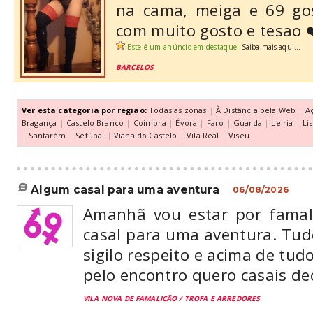
na cama, meiga e 69 go
com muito gosto e tesao 
Este é um anúncio em destaque!
Saiba mais aqui...
BARCELOS
Ver esta categoria por regiao:
Todas as zonas
|
À Distância pela Web
|
A
Bragança
|
Castelo Branco
|
Coimbra
|
Évora
|
Faro
|
Guarda
|
Leiria
|
Li
|
Santarém
|
Setúbal
|
Viana do Castelo
|
Vila Real
|
Viseu
algum casal para uma aventura
06/08/2026
Amanhã vou estar por famal
casal para uma aventura. Tu
sigilo respeito e acima de tud
pelo encontro quero casais de
VILA NOVA DE FAMALICÃO / TROFA E ARREDORES