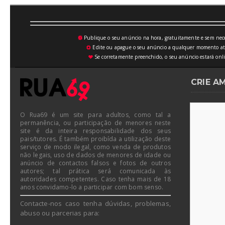
Publique o seu anúncio na hora, gratuitamente e sem neces
💥
Edite ou apague o seu anúncio a qualquer momento atrav
⚙
Se corretamente preenchido, o seu anúncio estará onli
♥
CRIE A
O Rua69 é um site para adultos, como tal a
permanência, ou participação de menores neste
site é da inteira responsabilidade dos seus
pais/tutores. É também proibída a utilização deste
serviço de modo ilegal, como venda de produtos
não legais, uso de dados de menores de idade ou
anúncio de contactos falsos e fotos de outros
autores; tal prática será comunicada às
autoridades competentes. Caso tenha mais de 18
anos convidamo-lo a participar com bom senso.
Contacte-nos caso tenha dúvidas, problemas,
abuso ou parcerias para: