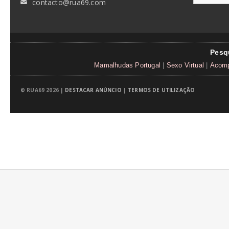
contacto@rua69.com
✉
Pesq
Mamalhudas Portugal
|
Sexo Virtual
|
Acomp
© RUA69 2026 |
DESTACAR ANÚNCIO
|
TERMOS DE UTILIZAÇÃO