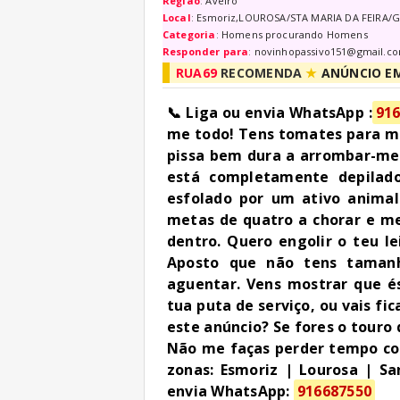
Região
:
Aveiro
Local
:
Esmoriz,LOUROSA/STA MARIA DA FEIRA/
Categoria
:
Homens procurando Homens
Responder para
:
novinhopassivo151@gmail.c
RUA69
RECOMENDA
★
ANÚNCIO E
📞 Liga ou envia WhatsApp :
91
me todo! Tens tomates para m
pissa bem dura a arrombar-me
está completamente depilado
esfolado por um ativo animal
metas de quatro a chorar e me
dentro. Quero engolir o teu le
Aposto que não tens taman
aguentar. Vens mostrar que 
tua puta de serviço, ou vais fi
este anúncio? ​Se fores o touro
Não me faças perder tempo com
zonas: Esmoriz | Lourosa | Sa
envia WhatsApp:
916687550