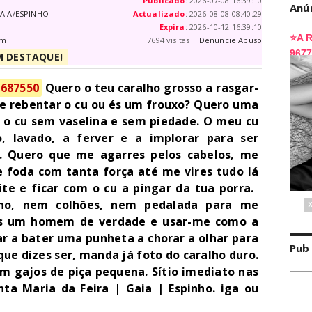
Publicado
: 2026-07-08 16:39:10
Anú
GAIA/ESPINHO
Actualizado
: 2026-08-08 08:40:29
Expira
: 2026-10-12 16:39:10
om
7694 visitas |
Denuncie Abuso
M DESTAQUE!
6687550
Quero o teu caralho grosso a rasgar-
e rebentar o cu ou és um frouxo? Quero uma
 o cu sem vaselina e sem piedade. O meu cu
, lavado, a ferver e a implorar para ser
. ​Quero que me agarres pelos cabelos, me
 foda com tanta força até me vires tudo lá
ite e ficar com o cu a pingar da tua porra. ​
ho, nem colhões, nem pedalada para me
és um homem de verdade e usar-me como a
car a bater uma punheta a chorar a olhar para
Pub
 que dizes ser, manda já foto do caralho duro.
 gajos de piça pequena. ​Sítio imediato nas
nta Maria da Feira | Gaia | Espinho. iga ou