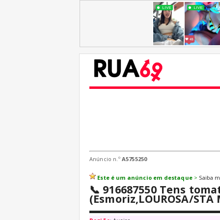
Anúncio n.º
A5755250
Este é um anúncio em destaque
>
Saiba ma
📞 916687550 Tens tomat
(Esmoriz,LOUROSA/STA 