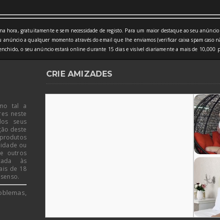
a hora, gratuitamente e sem necessidade de registo. Para um maior destaque ao seu anúncio 
 anúncio a qualquer momento através do email que lhe enviamos (verificar caixa spam caso nã
nchido, o seu anúncio estará online durante 15 dias e visível diariamente a mais de 10,000 p
CRIE AMIZADES
mo tal a
res neste
dos seus
ção deste
 produtos
 idade ou
de outros
icada às
ais de 18
 senso.
oblemas,