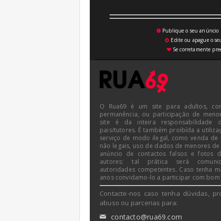
Publique o seu anúncio n
💥
Edite ou apague o seu
⚙
Se corretamente pree
♥
O Rua69 é um site para adultos, co
permanência, ou participação de meno
site é da inteira responsabilidade 
pais/tutores. É também proibída a utiliza
serviço de modo ilegal, como venda de
não legais, uso de dados de menores de
anúncio de contactos falsos e fotos 
autores; tal prática será comun
autoridades competentes. Caso tenha m
anos convidamo-lo a participar com bom
Contacte-nos caso tenha dúvidas, pr
abuso ou parcerias para:
contacto@rua69.com
✉