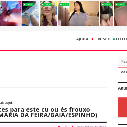
•
•
AJUDA
LIVE SEX
FOTO
Anu
is aqui...
es para este cu ou és frouxo
MARIA DA FEIRA/GAIA/ESPINHO)