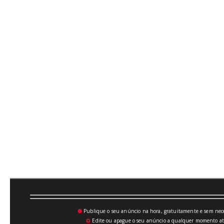
Publique o seu anúncio na hora, gratuitamente e sem neces
💥
Edite ou apague o seu anúncio a qualquer momento atrav
⚙