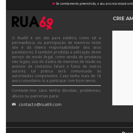
Se corretamente preenchido, o seu anúncio estará onli
♥
CRIE A
O Rua69 é um site para adultos, como tal a
permanência, ou participação de menores neste
site é da inteira responsabilidade dos seus
pais/tutores. É também proibída a utilização deste
serviço de modo ilegal, como venda de produtos
não legais, uso de dados de menores de idade ou
anúncio de contactos falsos e fotos de outros
autores; tal prática será comunicada às
autoridades competentes. Caso tenha mais de 18
anos convidamo-lo a participar com bom senso.
Contacte-nos caso tenha dúvidas, problemas,
abuso ou parcerias para:
contacto@rua69.com
✉