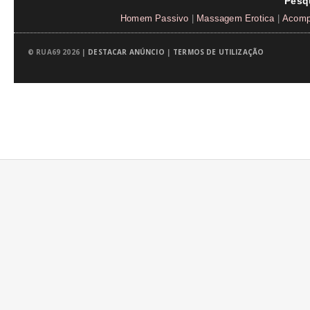
Pesq
Homem Passivo
|
Massagem Erotica
|
Acompa
© RUA69 2026 |
DESTACAR ANÚNCIO
|
TERMOS DE UTILIZAÇÃO