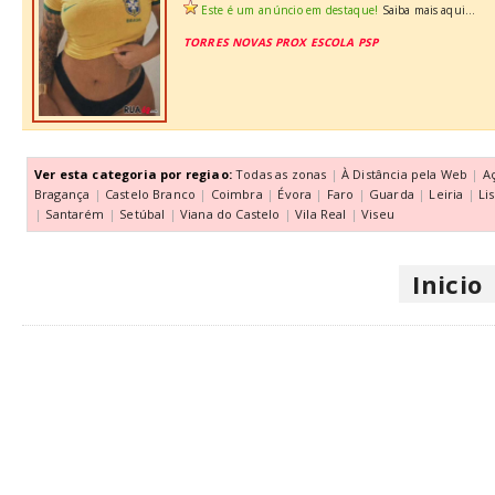
Este é um anúncio em destaque!
Saiba mais aqui...
TORRES NOVAS PROX ESCOLA PSP
Ver esta categoria por regiao:
Todas as zonas
|
À Distância pela Web
|
A
Bragança
|
Castelo Branco
|
Coimbra
|
Évora
|
Faro
|
Guarda
|
Leiria
|
Li
|
Santarém
|
Setúbal
|
Viana do Castelo
|
Vila Real
|
Viseu
Inicio