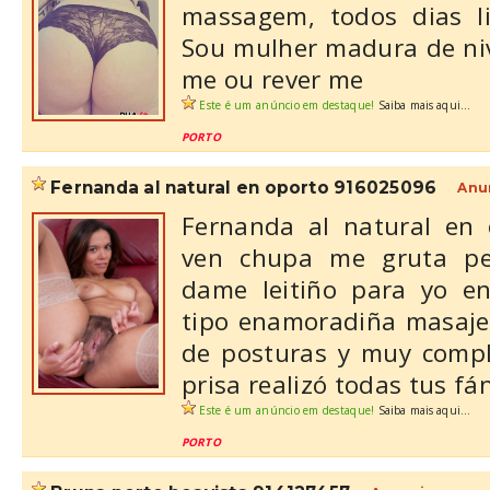
massagem, todos dias l
Sou mulher madura de niv
me ou rever me
Este é um anúncio em destaque!
Saiba mais aqui...
PORTO
fernanda al natural en oporto 916025096
Anu
Fernanda al natural en
ven chupa me gruta p
dame leitiño para yo en
tipo enamoradiña masaje 
de posturas y muy compl
prisa realizó todas tus fán
Este é um anúncio em destaque!
Saiba mais aqui...
PORTO