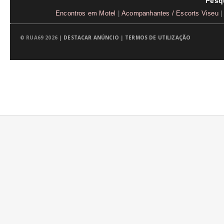
Pesq
Encontros em Motel
|
Acompanhantes / Escorts Viseu
|
© RUA69 2026 |
DESTACAR ANÚNCIO
|
TERMOS DE UTILIZAÇÃO