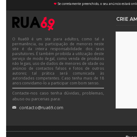
Se corretamente preenchido, o seu anúncio estará onli
♥
CRIE A
O Rua69 é um site para adultos, como tal a
permanência, ou participação de menores neste
site é da inteira responsabilidade dos seus
pais/tutores. É também proibída a utilização deste
serviço de modo ilegal, como venda de produtos
não legais, uso de dados de menores de idade ou
anúncio de contactos falsos e fotos de outros
autores; tal prática será comunicada às
autoridades competentes. Caso tenha mais de 18
anos convidamo-lo a participar com bom senso.
Contacte-nos caso tenha dúvidas, problemas,
abuso ou parcerias para:
contacto@rua69.com
✉