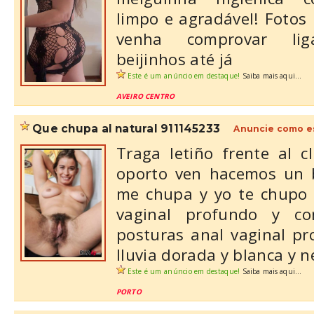
limpo e agradável! Fotos
venha comprovar lig
beijinhos até já
Este é um anúncio em destaque!
Saiba mais aqui...
AVEIRO CENTRO
que chupa al natural 911145233
Anuncie como e
Traga letiño frente al 
oporto ven hacemos un 
me chupa y yo te chupo 
vaginal profundo y c
posturas anal vaginal p
lluvia dorada y blanca y ne
Este é um anúncio em destaque!
Saiba mais aqui...
PORTO