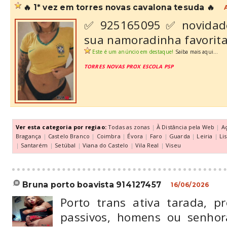
🔥 1* vez em torres novas cavalona tesuda 🔥
✅ 925165095 ✅ novidade 
sua namoradinha favorita
Este é um anúncio em destaque!
Saiba mais aqui...
TORRES NOVAS PROX ESCOLA PSP
Ver esta categoria por regiao:
Todas as zonas
|
À Distância pela Web
|
A
Bragança
|
Castelo Branco
|
Coimbra
|
Évora
|
Faro
|
Guarda
|
Leiria
|
Li
|
Santarém
|
Setúbal
|
Viana do Castelo
|
Vila Real
|
Viseu
bruna porto boavista 914127457
16/06/2026
Porto trans ativa tarada, pr
passivos, homens ou senho