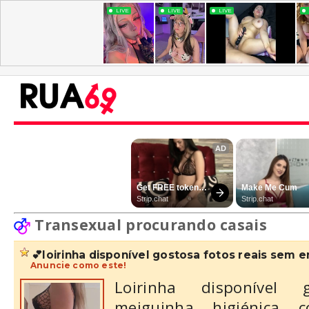
Transexual procurando casais
💕loirinha disponível gostosa fotos reais sem e
Anuncie como este!
Loirinha disponível 
meiguinha higiénica co