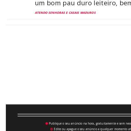
um bom pau duro leiteiro, bem
ATENDO SENHORAS E CASAIS MADUROS
Publique o seu anúncio na hora, gratuitamente e sem neces
💥
Edite ou apague o seu anúncio a qualquer momento atrav
⚙