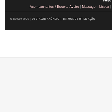
Pesq
Acompanhantes / Escorts Aveiro
|
Massagem Lisboa
|
© RUA69 2026 |
DESTACAR ANÚNCIO
|
TERMOS DE UTILIZAÇÃO